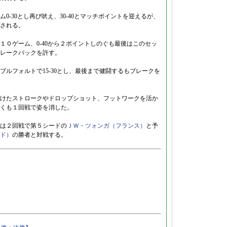
-30とし再び吠え、30-40とマッチポイントを迎えるが、
される。
１０ゲーム、0-40から２ポイントしのぐも最後はこのセッ
レークバックを許す。
ルフォルトで15-30とし、最後まで健闘するもブレークを
けたストロークやドロップショット、フットワークを活か
くも１回戦で姿を消した。
は２回戦で第５シードの
ＪＷ・ツォンガ（フランス）
と予
ド）
の勝者と対戦する。