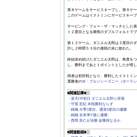
第８ゲームをサービスキープし、第９ゲーム0
このゲームはイストミンにサービスキープ
サービング・フォー・ザ・マッチとした第
ト２度目となる痛恨のダブルフォルトでブ
第１２ゲーム、ダニエル太郎は３度目のダブ
許し２時間５３分の激戦の末に敗れた。
終始攻め続けたダニエル太郎は、角度をつ
し、勝利まであと１ポイントとしたが惜し
両者は初対戦となり、勝利したイストミン
選勝者の
Ｍ・プルジシーズニー（ポーラン
■関連記事■
・楽天OP初日 ダニエル太郎ら登場
・守屋 宏紀 本戦勝利ならず
・錦織 今季3度目、通算6度目の優勝
・錦織 全米準V後に優勝
・西岡 良仁が決勝 金獲得なるか
■関連動画■