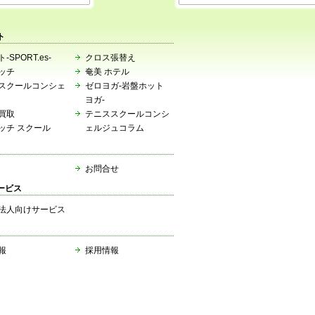
ト
-SPORT.es-
クロス張替え
ッチ
奄美 ホテル
スクールコンシェ
ゼロヨガ-岩盤ホット
ヨガ-
買取
テニススクールコンシ
ッチ スクール
ェルジュコラム
お問合せ
ービス
法人向けサービス
報
採用情報