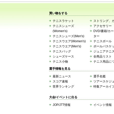
買い物をする
テニスラケット
ストリング、
テニスシューズ
アクセサリー
(Women's)
DVD/書籍/カ
テニスシューズ(Men's)
ター
テニスウエア(Women's)
テニスボール
テニスウエア(Men's)
ボールバスケ
テニスバッグ
ジュニアテニ
シューズケース
全商品リスト
テニス小物
テニス用品に
選手情報を見る
最新ニュース
選手名鑑
スコア速報
ツアースケジ
世界ランキング
特集アーカイ
大会/イベントに出る
JOP/JTT情報
イベント情報