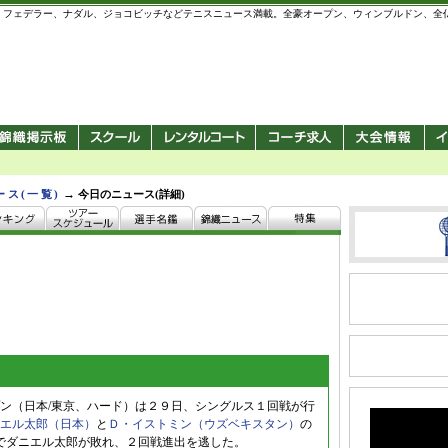
 錦織圭、フェデラー、ナダル、ジョコビッチなどテニスニュース満載。全豪オープン、ウィンブルドン、
→
ース(一覧)
今日のニュース(詳細)
ン（日本/東京、ハード）は２９日、シングルス１回戦が行
エル太郎（日本）
と
Ｄ・イストミン（ウズベキスタン）
の
-7のフルセットでダニエル太郎が敗れ、２回戦進出を逃した。