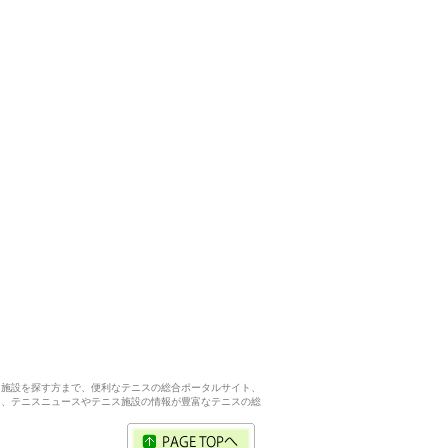
ス施設を探す方まで、便利なテニスの総合ポータルサイト、
ら、テニスニュースやテニス施設の情報が豊富なテニスの総