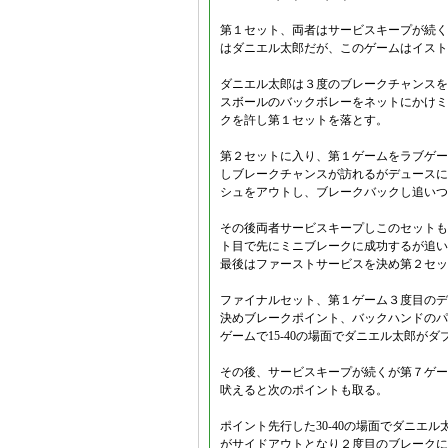
第１セット、両者はサービスキープが続く。
はダニエル太郎だが、このゲームはイスト
ダニエル太郎は３度のブレークチャンスを
スボールのバックボレーをネットにかけミ
クを許し第１セットを落とす。
第２セットに入り、第１ゲームをラブゲーム
しブレークチャンスが訪れるがデュースに
シュをアウトし、ブレークバックし追いつ
その後両者サービスキープしこのセットも
ト目で先にミニブレークに成功するが追い
最後はファーストサービスを決め第２セッ
ファイナルセット、第１ゲーム３度目のデ
決めブレークポイント、バックハンドのパ
ゲームで15-40の場面でダニエル太郎が
その後、サービスキープが続くが第７ゲー
吠えると次のポイントも取る。
ポイント先行した30-40の場面でダニエ
がサイドアウトとなり２度目のブレークに