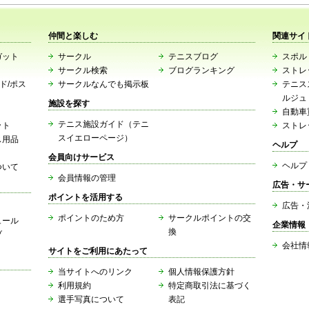
仲間と楽しむ
関連サイ
ガット
サークル
テニスブログ
スポルト
サークル検索
ブログランキング
ストレ
ード/ポス
サークルなんでも掲示板
テニス
ルジュ
施設を探す
自動車
テニス施設ガイド（テニ
ット
ストレ
スイエローページ）
ス用品
ヘルプ
会員向けサービス
ヘルプ
ついて
会員情報の管理
広告・サ
ポイントを活用する
広告・
ポイントのため方
サークルポイントの交
ュール
企業情報
換
ブ
会社情
サイトをご利用にあたって
当サイトへのリンク
個人情報保護方針
利用規約
特定商取引法に基づく
選手写真について
表記