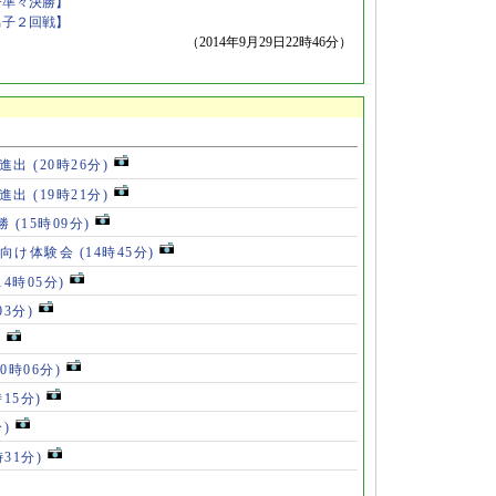
子準々決勝】
男子２回戦】
（2014年9月29日22時46分）
勝進出
(20時26分)
勝進出
(19時21分)
5勝
(15時09分)
も向け体験会
(14時45分)
14時05分)
03分)
)
10時06分)
時15分)
分)
時31分)