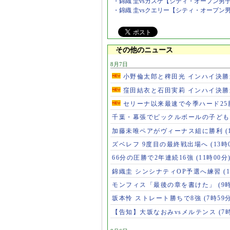
・錦織 圭vsガスケ【シティ・オープン男
・錦織 圭vsクエリー【シティ・オープン
その他のニュース
8月7日
小野倫太郎と稗田光 インハイ決
窪田結衣と石田実莉 インハイ決
セリーナ以来最速で今季ハード2
千葉・幕張でピックルボールの子ど
加藤未唯ペアがヴィーナス組に勝利
(
ズベレフ 9度目の最終戦出場へ
(13時
66分の圧勝で2年連続16強
(11時00分
錦織圭 シンシナティOP予選へ練習
(
モンフィス「最後の章を書けた」
(9
坂本怜 ストレート勝ちで8強
(7時59
【告知】大坂なおみvsメルテンス
(7