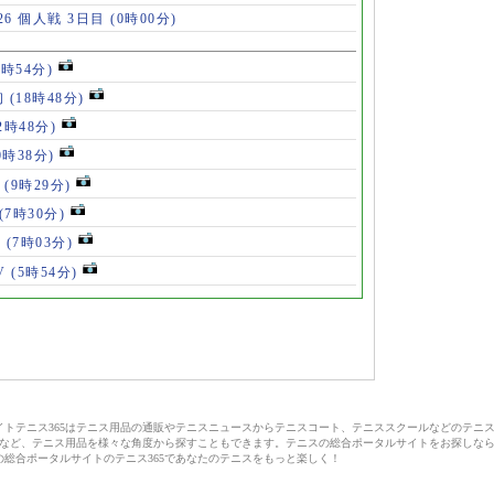
6 個人戦 3日目
(0時00分)
8時54分)
初
(18時48分)
2時48分)
0時38分)
」
(9時29分)
(7時30分)
V
(7時03分)
V
(5時54分)
サイトテニス365はテニス用品の通販やテニスニュースからテニスコート、テニススクールなどのテニ
など、テニス用品を様々な角度から探すこともできます。テニスの総合ポータルサイトをお探しな
の総合ポータルサイトのテニス365であなたのテニスをもっと楽しく！