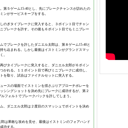
第５ゲーム15-40とし、先にブレークチャンスが訪れたの
ミンがサービスキープをする。
しのぎタイブレークに突入すると、３ポイント目でチャン
ニブレークを許す。その後も６ポイント目でもミニブレー
でブレークを許したダニエル太郎は、第８ゲーム15-40と
持ち込まれる。しかし最後はイストミンがグランドスマッ
く。
再びタイブレークに突入すると、ダニエル太郎が６ポイン
つかれる。１１ポイント目で再びミニブレークに成功し、
トを取り、試合はファイナルセットに突入する。
ュースの場面でイストミンを揺さぶりアプローチボレーを
ッシングショットを決め先にブレークに成功するが、第２
ダブルフォルトでブレークバックを許してしまう。
ム、ダニエル太郎は２度目のスマッシュでポイントを決め
ル太郎は果敢な攻めを見せ、最後はイストミンのフォアハンド
成功する。