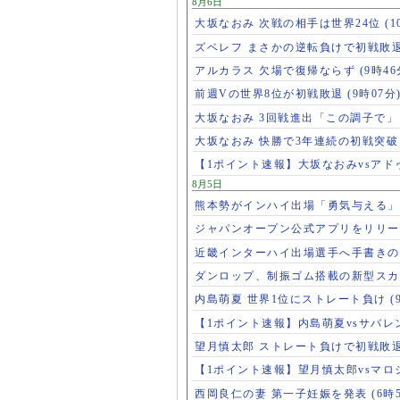
8月6日
大坂なおみ 次戦の相手は世界24位
(1
ズベレフ まさかの逆転負けで初戦敗
アルカラス 欠場で復帰ならず
(9時46
前週Vの世界8位が初戦敗退
(9時07分
大坂なおみ 3回戦進出「この調子で
大坂なおみ 快勝で3年連続の初戦突
【1ポイント速報】大坂なおみvsア
8月5日
熊本勢がインハイ出場「勇気与える
ジャパンオープン公式アプリをリリ
近畿インターハイ出場選手へ手書き
ダンロップ、制振ゴム搭載の新型スカ
内島萌夏 世界1位にストレート負け
(
【1ポイント速報】内島萌夏vsサバレ
望月慎太郎 ストレート負けで初戦敗
【1ポイント速報】望月慎太郎vsマ
西岡良仁の妻 第一子妊娠を発表
(6時