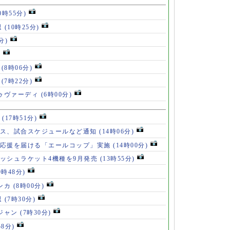
0時55分)
退
(10時25分)
分)
)
」
(8時06分)
破
(7時22分)
ドゥヴァーディ
(6時00分)
」
(17時51分)
ース、試合スケジュールなど通知
(14時06分)
の応援を届ける「エールコップ」実施
(14時00分)
ッシュラケット4機種を9月発売
(13時55分)
9時48分)
ンカ
(8時00分)
退
(7時30分)
ロジャン
(7時30分)
58分)