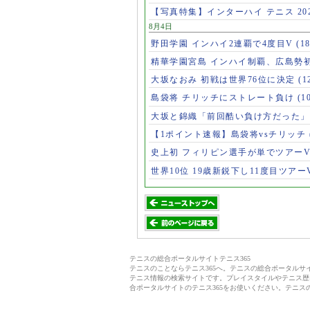
【写真特集】インターハイ テニス 202
8月4日
野田学園 インハイ2連覇で4度目V
(1
精華学園宮島 インハイ制覇、広島勢
大坂なおみ 初戦は世界76位に決定
(1
島袋将 チリッチにストレート負け
(1
大坂と錦織「前回酷い負け方だった
【1ポイント速報】島袋将vsチリッチ
史上初 フィリピン選手が単でツアー
世界10位 19歳新鋭下し11度目ツアー
テニスの総合ポータルサイトテニス365
テニスのことならテニス365へ。テニスの総合ポータル
テニス情報の検索サイトです。プレイスタイルやテニス歴
合ポータルサイトのテニス365をお使いください。テニス