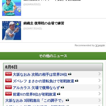
(2026年8月5日)
錦織圭 復帰戦の会場で練習
(2026年7月24日)
Recommended by
その他のニュース
8月6日
大坂なおみ 次戦の相手は世界24位
ズベレフ まさかの逆転負けで初戦敗退
アルカラス 欠場で復帰ならず
前週Vの世界8位が初戦敗退
大坂なおみ 3回戦進出「この調子で」