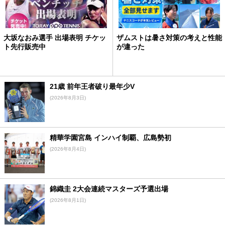
大坂なおみ選手 出場表明 チケッ
ザムストは暑さ対策の考えと性能
ト先行販売中
が違った
21歳 前年王者破り最年少V
(2026年8月3日)
精華学園宮島 インハイ制覇、広島勢初
(2026年8月4日)
錦織圭 2大会連続マスターズ予選出場
(2026年8月1日)