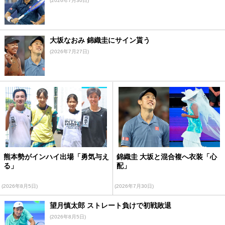
(2026年7月30日)
大坂なおみ 錦織圭にサイン貰う
(2026年7月27日)
熊本勢がインハイ出場「勇気与え
錦織圭 大坂と混合複へ衣装「心
る」
配」
(2026年8月5日)
(2026年7月30日)
望月慎太郎 ストレート負けで初戦敗退
(2026年8月5日)