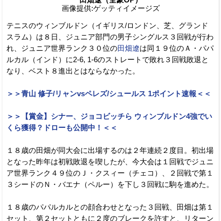
画像提供:ゲッティイメージズ
テニスのウィンブルドン（イギリス/ロンドン、芝、グランド
スラム）は８日、ジュニア部門の男子シングルス３回戦が行わ
れ、ジュニア世界ランク３０位の
田畑遼
は同１９位のＡ・パパ
ルカル（インド）に2-6, 1-6のストレートで敗れ３回戦敗退と
なり、ベスト８進出とはならなかった。
＞＞青山 修子/リャンvsペレズ/シュールス 1ポイント速報＜＜
＞＞【賞金】シナー、ジョコビッチら ウィンブルドン4強でい
くら獲得？ドローも公開中！＜＜
１８歳の田畑が同大会に出場するのは２年連続２度目。初出場
となった昨年は初戦敗退を喫したが、今大会は１回戦でジュニ
ア世界ランク４９位のＪ・クスィー（チェコ）、２回戦で第１
３シードのＮ・バエナ（ペルー）を下し３回戦に駒を進めた。
１８歳のパパルカルとの顔合わせとなった３回戦、田畑は第１
セット、第２セットともに２度のブレークを許すと、リターン