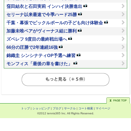
窪田結衣と石田実莉 インハイ決勝進出
セリーナ以来最速で今季ハード25勝
千葉・幕張でピックルボールの子ども向け体験会
加藤未唯ペアがヴィーナス組に勝利
ズベレフ 9度目の最終戦出場へ
66分の圧勝で2年連続16強
錦織圭 シンシナティOP予選へ練習
モンフィス「最後の章を書けた」
トップ
|
ショッピング
|
ブログ
|
サークル
|
コート検索
|
マイページ
©2012 tennis365 Inc. All Rights Reserved.