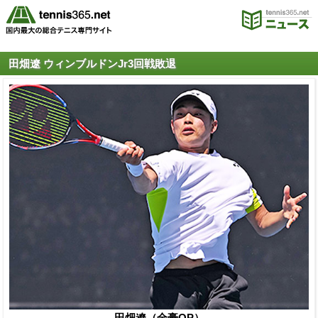
田畑遼 ウィンブルドンJr3回戦敗退
田畑遼（全豪OP）