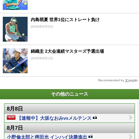
内島萌夏 世界1位にストレート負け
(2026年8月5日)
錦織圭 2大会連続マスターズ予選出場
(2026年8月1日)
Recommended by
その他のニュース
8月8日
【速報中】大坂なおみvsメルテンス
8月7日
小野倫太郎と稗田光 インハイ決勝進出