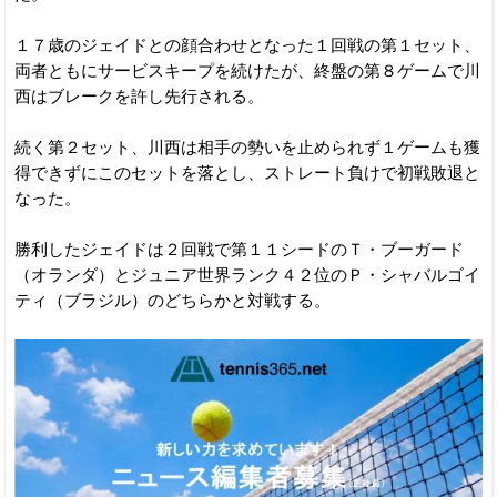
１７歳のジェイドとの顔合わせとなった１回戦の第１セット、
両者ともにサービスキープを続けたが、終盤の第８ゲームで川
西はブレークを許し先行される。
続く第２セット、川西は相手の勢いを止められず１ゲームも獲
得できずにこのセットを落とし、ストレート負けで初戦敗退と
なった。
勝利したジェイドは２回戦で第１１シードのＴ・ブーガード
（オランダ）とジュニア世界ランク４２位のＰ・シャバルゴイ
ティ（ブラジル）のどちらかと対戦する。