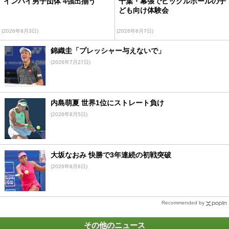
インハイ男子団体 4強出揃う
千葉・幕張でピックルボールの子
ども向け体験会
(2026年8月3日)
(2026年8月7日)
錦織圭「プレッシャー与えないで」
(2026年7月27日)
内島萌夏 世界1位にストレート負け
(2026年8月5日)
大坂なおみ 快勝で3年連続の初戦突破
(2026年8月6日)
Recommended by
その他のニュース