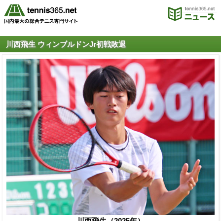
川西飛生 ウィンブルドンJr初戦敗退
川西飛生（2025年）