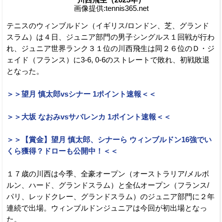
画像提供:tennis365.net
テニスのウィンブルドン（イギリス/ロンドン、芝、グランド
スラム）は４日、ジュニア部門の男子シングルス１回戦が行わ
れ、ジュニア世界ランク３１位の川西飛生は同２６位のＤ・ジ
ェイド（フランス）に3-6, 0-6のストレートで敗れ、初戦敗退
となった。
＞＞望月 慎太郎vsシナー 1ポイント速報＜＜
＞＞大坂 なおみvsサバレンカ 1ポイント速報＜＜
＞＞【賞金】望月 慎太郎、シナーら ウィンブルドン16強でい
くら獲得？ドローも公開中！＜＜
１７歳の川西は今季、全豪オープン（オーストラリア/メルボ
ルン、ハード、グランドスラム）と全仏オープン（フランス/
パリ、レッドクレー、グランドスラム）のジュニア部門に２年
連続で出場。ウィンブルドンジュニアは今回が初出場となっ
た。