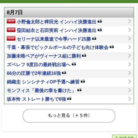
8月7日
小野倫太郎と稗田光 インハイ決勝進出
窪田結衣と石田実莉 インハイ決勝進出
セリーナ以来最速で今季ハード25勝
千葉・幕張でピックルボールの子ども向け体験会
加藤未唯ペアがヴィーナス組に勝利
ズベレフ 9度目の最終戦出場へ
66分の圧勝で2年連続16強
錦織圭 シンシナティOP予選へ練習
モンフィス「最後の章を書けた」
坂本怜 ストレート勝ちで8強