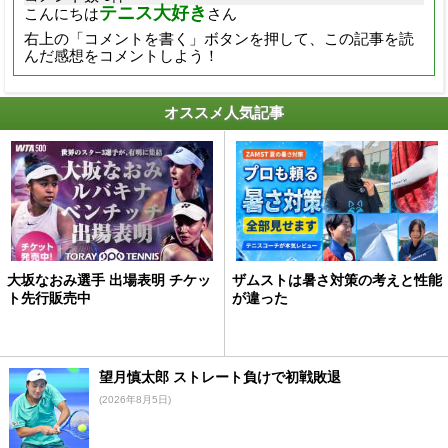
テニス大好き
こんにちは
さん
右上の「コメントを書く」ボタンを押して、この記事を読
んだ感想をコメントしよう！
オススメ人気記事
大坂なおみ選手 出場表明 チケッ
ザムストは暑さ対策の考えと性能
ト先行販売中
が違った
望月慎太郎 ストレート負けで初戦敗退
(2026年8月5日)