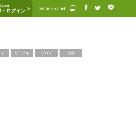
65.net
tennis 365.net
録・ログイン
ント
サークル
ブログ
留学