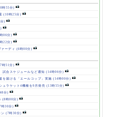
10時55分)
退
(10時25分)
6分)
)
8時06分)
7時22分)
ヴァーディ
(6時00分)
17時51分)
、試合スケジュールなど通知
(14時06分)
援を届ける「エールコップ」実施
(14時00分)
シュラケット4機種を9月発売
(13時55分)
48分)
カ
(8時00分)
(7時30分)
ャン
(7時30分)