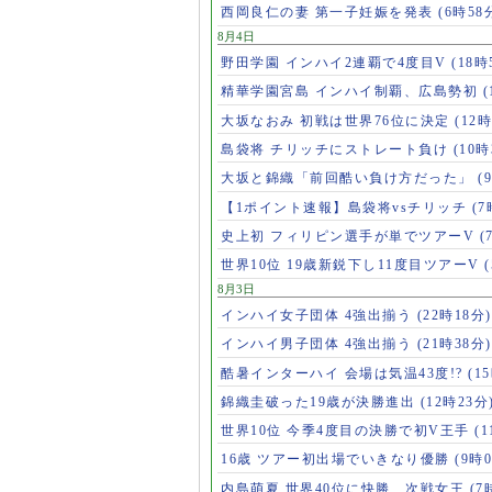
西岡良仁の妻 第一子妊娠を発表
(6時58
8月4日
野田学園 インハイ2連覇で4度目V
(18時
精華学園宮島 インハイ制覇、広島勢初
(
大坂なおみ 初戦は世界76位に決定
(12時
島袋将 チリッチにストレート負け
(10時
大坂と錦織「前回酷い負け方だった」
(
【1ポイント速報】島袋将vsチリッチ
(7
史上初 フィリピン選手が単でツアーV
(
世界10位 19歳新鋭下し11度目ツアーV
8月3日
インハイ女子団体 4強出揃う
(22時18分)
インハイ男子団体 4強出揃う
(21時38分)
酷暑インターハイ 会場は気温43度!?
(1
錦織圭破った19歳が決勝進出
(12時23分
世界10位 今季4度目の決勝で初V王手
(
16歳 ツアー初出場でいきなり優勝
(9時
内島萌夏 世界40位に快勝、次戦女王
(7