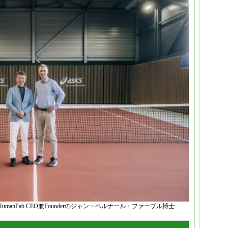
nFab CEO兼Founderのジャン＝ベルナール・ファーブル博士