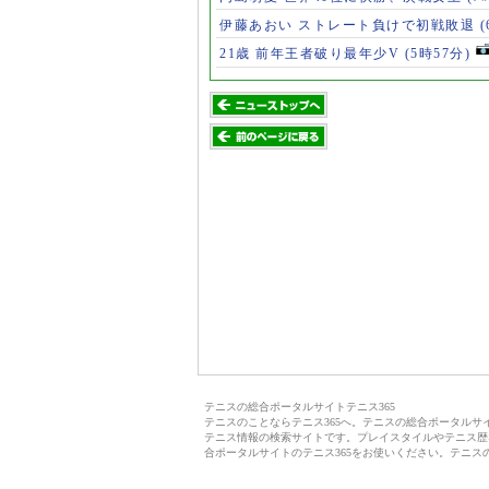
伊藤あおい ストレート負けで初戦敗退
21歳 前年王者破り最年少V
(5時57分)
テニスの総合ポータルサイトテニス365
テニスのことならテニス365へ。テニスの総合ポータル
テニス情報の検索サイトです。プレイスタイルやテニス歴
合ポータルサイトのテニス365をお使いください。テニス