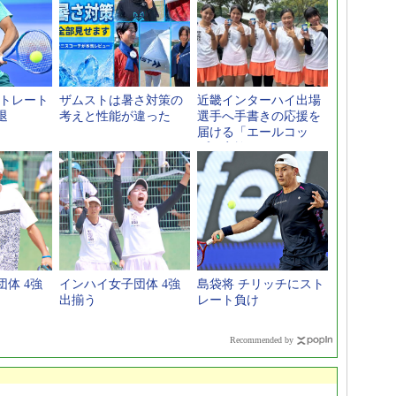
ストレート
ザムストは暑さ対策の
近畿インターハイ出場
退
考えと性能が違った
選手へ手書きの応援を
届ける「エールコッ
プ」実施
体 4強
インハイ女子団体 4強
島袋将 チリッチにスト
出揃う
レート負け
Recommended by