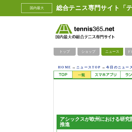
総合テニス専門サイト「テ
国内最大
トップ
ショップ
ニュース
ド
→
→
HOME
ニュースTOP
今日のニュース
アシックスが欧州における研究
推進