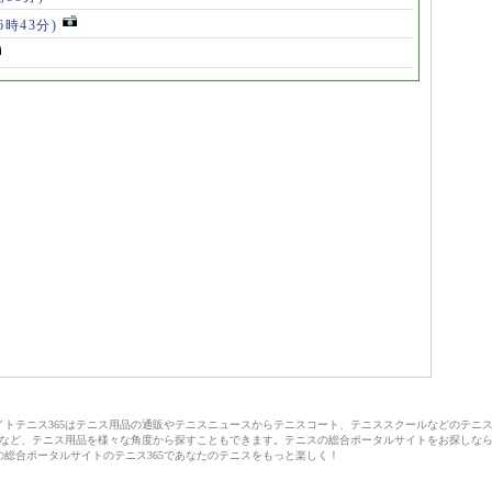
(6時43分)
サイトテニス365はテニス用品の通販やテニスニュースからテニスコート、テニススクールなどのテニ
など、テニス用品を様々な角度から探すこともできます。テニスの総合ポータルサイトをお探しな
の総合ポータルサイトのテニス365であなたのテニスをもっと楽しく！