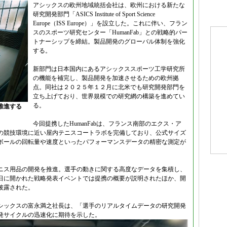
アシックスの欧州地域統括会社は、欧州における新たな
研究開発部門「ASICS Institute of Sport Science
Europe（ISS Europe）」を設立した。これに伴い、フラン
スのスポーツ研究センター「HumanFab」との戦略的パー
トナーシップを締結。製品開発のグローバル体制を強化
する。
新部門は日本国内にあるアシックススポーツ工学研究所
の機能を補完し、製品開発を加速させるための欧州拠
点。同社は２０２５年１２月に北米でも研究開発部門を
立ち上げており、世界規模での研究網の構築を進めてい
る。
推進する
今回提携したHumanFabは、フランス南部のエクス・ア
の競技環境に近い屋内テニスコートラボを完備しており、公式サイズ
ボールの回転量や速度といったパフォーマンスデータの精密な測定が
ニス用品の開発を推進。選手の動きに関する高度なデータを集積し、
日に開かれた戦略発表イベントでは提携の概要が説明されたほか、開
披露された。
シックスの富永満之社長は、「選手のリアルタイムデータの研究開発
発サイクルの迅速化に期待を示した。