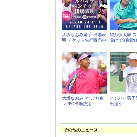
大坂なおみ選手 出場表
望月慎太郎 
明 チケット先行販売中
負けで初戦敗
大坂なおみ 4年ぶり東
インハイ男子団
レPPO出場決定
出揃う
その他のニュース