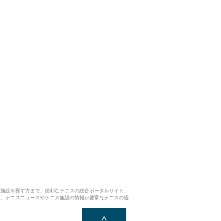
ス施設を探す方まで、便利なテニスの総合ポータルサイト、
ら、テニスニュースやテニス施設の情報が豊富なテニスの総