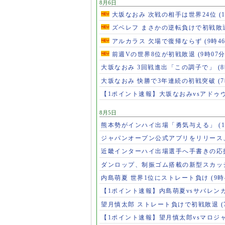
8月6日
大坂なおみ 次戦の相手は世界24位
(
ズベレフ まさかの逆転負けで初戦敗
アルカラス 欠場で復帰ならず
(9時4
前週Vの世界8位が初戦敗退
(9時07分
大坂なおみ 3回戦進出「この調子で」
(
大坂なおみ 快勝で3年連続の初戦突破
(
【1ポイント速報】大坂なおみvsアドゥ
8月5日
熊本勢がインハイ出場「勇気与える」
(
ジャパンオープン公式アプリをリリース
近畿インターハイ出場選手へ手書きの応
ダンロップ、制振ゴム搭載の新型スカッ
内島萌夏 世界1位にストレート負け
(9時
【1ポイント速報】内島萌夏vsサバレン
望月慎太郎 ストレート負けで初戦敗退
【1ポイント速報】望月慎太郎vsマロジ