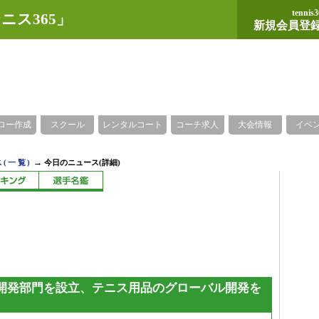
tennis3
ニス365」
新規会員登
ロー作成
スクール
レンタルコート
コーチ求人
大会情報
イベ
→
(一覧)
今日のニュース(詳細)
開発部門を設立、テニス用品のグローバル開発を