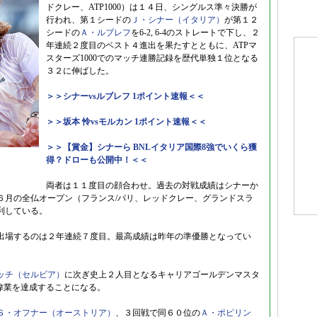
ドクレー、ATP1000）は１４日、シングルス準々決勝が
行われ、第１シードの
Ｊ・シナー（イタリア）
が第１２
シードの
Ａ・ルブレフ
を6-2, 6-4のストレートで下し、２
年連続２度目のベスト４進出を果たすとともに、ATPマ
スターズ1000でのマッチ連勝記録を歴代単独１位となる
３２に伸ばした。
＞＞シナーvsルブレフ 1ポイント速報＜＜
＞＞坂本 怜vsモルカン 1ポイント速報＜＜
＞＞【賞金】シナーら BNLイタリア国際8強でいくら獲
得？ドローも公開中！＜＜
両者は１１度目の顔合わせ。過去の対戦成績はシナーか
６月の全仏オープン（フランス/パリ、レッドクレー、グランドスラ
利している。
出場するのは２年連続７度目。最高成績は昨年の準優勝となってい
ッチ（セルビア）
に次ぎ史上２人目となるキャリアゴールデンマスタ
の偉業を達成することになる。
Ｓ・オフナー（オーストリア）
、３回戦で同６０位の
Ａ・ポピリン