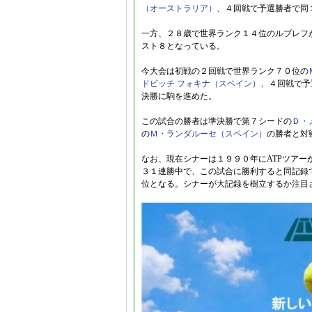
（オーストラリア）
、４回戦で予選勝者で同
一方、２８歳で世界ランク１４位のルブレフ
スト８となっている。
今大会は初戦の２回戦で世界ランク７０位の
ドビッチ フォキナ（スペイン）
、４回戦で予
決勝に駒を進めた。
この試合の勝者は準決勝で第７シードの
Ｄ・
の
Ｍ・ランダルーセ（スペイン）
の勝者と対
なお、現在シナーは１９９０年にATPツアーが
３１連勝中で、この試合に勝利すると同記録
位となる。シナーが大記録を樹立するか注目