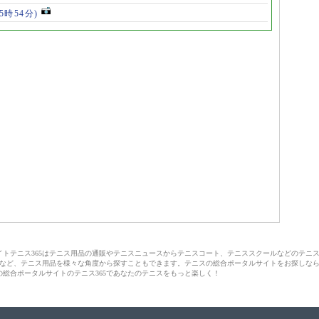
(5時54分)
サイトテニス365はテニス用品の通販やテニスニュースからテニスコート、テニススクールなどのテニ
など、テニス用品を様々な角度から探すこともできます。テニスの総合ポータルサイトをお探しな
の総合ポータルサイトのテニス365であなたのテニスをもっと楽しく！