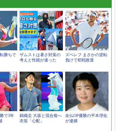
逆転勝ちで
ザムストは暑さ対策の
ズベレフ まさかの逆転
考えと性能が違った
負けで初戦敗退
勝で3年
錦織圭 大坂と混合複へ
全仏OP優勝の平木理化
破
衣装「心配」
が逮捕