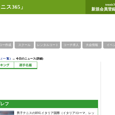
tennis3
ニス365」
新規会員登
ロー作成
スクール
レンタルコート
コーチ求人
大会情報
イベ
→
(一覧)
今日のニュース(詳細)
ブレフ
男子テニスのBNLイタリア国際（イタリア/ローマ、レッ