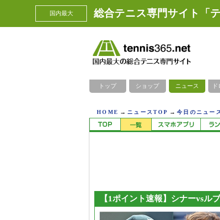
総合テニス専門サイト「テ
国内最大
トップ
ショップ
ニュース
ド
→
→
HOME
ニュースTOP
今日のニュース
【1ポイント速報】シナーvsル