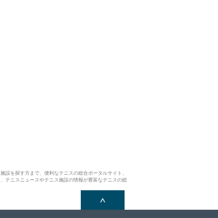
ス施設を探す方まで、便利なテニスの総合ポータルサイト、
ら、テニスニュースやテニス施設の情報が豊富なテニスの総