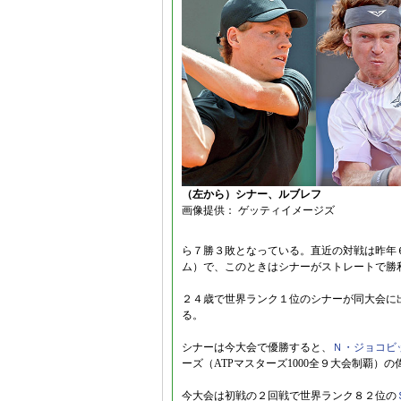
（左から）シナー、ルブレフ
画像提供： ゲッティイメージズ
ら７勝３敗となっている。直近の対戦は昨年
ム）で、このときはシナーがストレートで勝
２４歳で世界ランク１位のシナーが同大会に
る。
シナーは今大会で優勝すると、
Ｎ・ジョコビ
ーズ（ATPマスターズ1000全９大会制覇）
今大会は初戦の２回戦で世界ランク８２位の