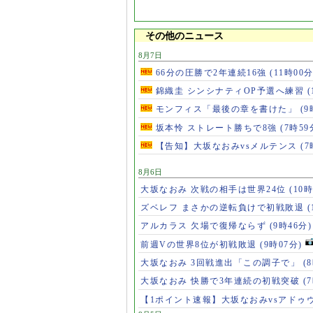
グ」が身につく新感覚
スポーツギア
その他のニュース
8月7日
66分の圧勝で2年連続16強
(11時00分
錦織圭 シンシナティOP予選へ練習
(
モンフィス「最後の章を書けた」
(9
坂本怜 ストレート勝ちで8強
(7時59
【告知】大坂なおみvsメルテンス
(7
8月6日
大坂なおみ 次戦の相手は世界24位
(10時
ズベレフ まさかの逆転負けで初戦敗退
(
アルカラス 欠場で復帰ならず
(9時46分)
前週Vの世界8位が初戦敗退
(9時07分)
大坂なおみ 3回戦進出「この調子で」
(
大坂なおみ 快勝で3年連続の初戦突破
(
【1ポイント速報】大坂なおみvsアドゥ