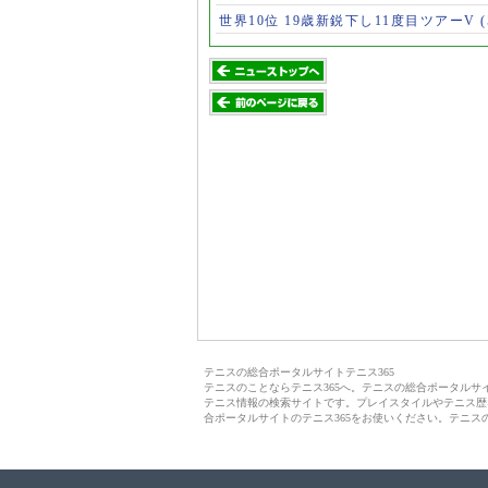
世界10位 19歳新鋭下し11度目ツアーV
テニスの総合ポータルサイトテニス365
テニスのことならテニス365へ。テニスの総合ポータル
テニス情報の検索サイトです。プレイスタイルやテニス歴
合ポータルサイトのテニス365をお使いください。テニス