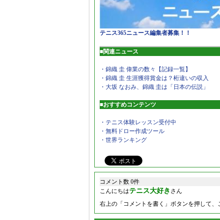
テニス365ニュース編集者募集！！
■関連ニュース
・錦織 圭 偉業の数々【記録一覧】
・錦織 圭 生涯獲得賞金は？桁違いの収入
・大坂 なおみ、錦織 圭は「日本の伝説」
■おすすめコンテンツ
・テニス体験レッスン受付中
・無料ドロー作成ツール
・世界ランキング
コメント数 0件
テニス大好き
こんにちは
さん
右上の「コメントを書く」ボタンを押して、