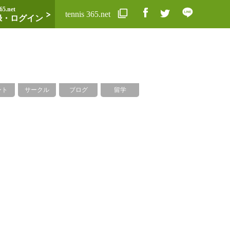
65.net
tennis 365.net
録・ログイン
ント
サークル
ブログ
留学