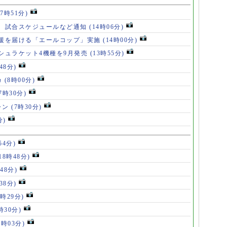
17時51分)
、試合スケジュールなど通知
(14時06分)
援を届ける「エールコップ」実施
(14時00分)
シュラケット4機種を9月発売
(13時55分)
48分)
カ
(8時00分)
(7時30分)
ャン
(7時30分)
分)
54分)
18時48分)
48分)
38分)
9時29分)
時30分)
7時03分)