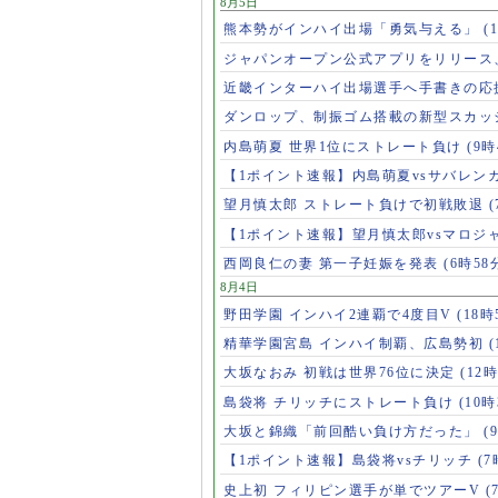
8月5日
熊本勢がインハイ出場「勇気与える」
(
ジャパンオープン公式アプリをリリース
近畿インターハイ出場選手へ手書きの応
ダンロップ、制振ゴム搭載の新型スカッ
内島萌夏 世界1位にストレート負け
(9時
【1ポイント速報】内島萌夏vsサバレン
望月慎太郎 ストレート負けで初戦敗退
【1ポイント速報】望月慎太郎vsマロジ
西岡良仁の妻 第一子妊娠を発表
(6時58
8月4日
野田学園 インハイ2連覇で4度目V
(18時
精華学園宮島 インハイ制覇、広島勢初
(
大坂なおみ 初戦は世界76位に決定
(12時
島袋将 チリッチにストレート負け
(10時
大坂と錦織「前回酷い負け方だった」
(
【1ポイント速報】島袋将vsチリッチ
(7
史上初 フィリピン選手が単でツアーV
(