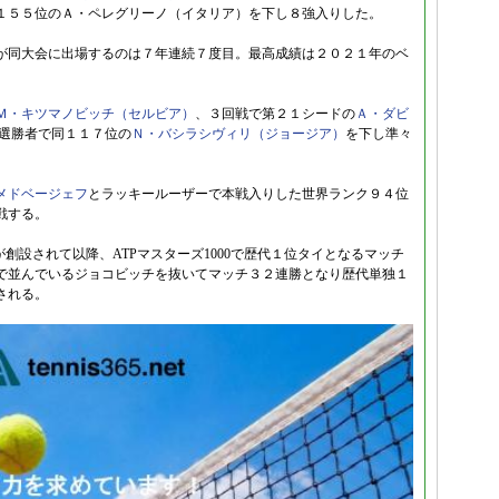
１５５位のＡ・ペレグリーノ（イタリア）を下し８強入りした。
が同大会に出場するのは７年連続７度目。最高成績は２０２１年のベ
Ｍ・キツマノビッチ（セルビア）
、３回戦で第２１シードの
Ａ・ダビ
選勝者で同１１７位の
Ｎ・バシラシヴィリ（ジョージア）
を下し準々
メドベージェフ
とラッキールーザーで本戦入りした世界ランク９４位
戦する。
創設されて以降、ATPマスターズ1000で歴代１位タイとなるマッチ
で並んでいるジョコビッチを抜いてマッチ３２連勝となり歴代単独１
される。