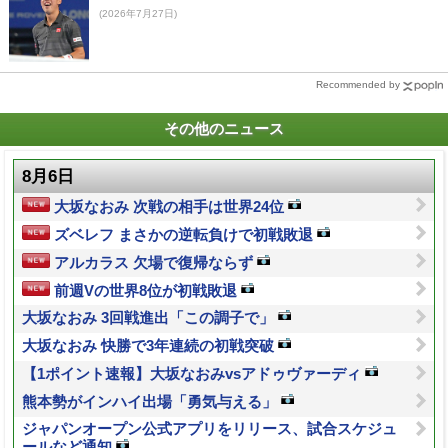
(2026年7月27日)
Recommended by
その他のニュース
8月6日
大坂なおみ 次戦の相手は世界24位
ズベレフ まさかの逆転負けで初戦敗退
アルカラス 欠場で復帰ならず
前週Vの世界8位が初戦敗退
大坂なおみ 3回戦進出「この調子で」
大坂なおみ 快勝で3年連続の初戦突破
【1ポイント速報】大坂なおみvsアドゥヴァーディ
熊本勢がインハイ出場「勇気与える」
ジャパンオープン公式アプリをリリース、試合スケジュ
ールなど通知