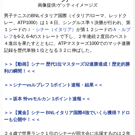
画像提供:ゲッティイメージズ
男子テニスのBNLイタリア国際（イタリア/ローマ、レッドク
レー、ATP1000）は１４日、シングルス準々決勝が行われ、第
１シードの
Ｊ・シナー（イタリア）
が第１２シードの
Ａ・ルブ
レフ
を6-2, 6-4のストレートで下し、２年連続２度目のベスト
４進出を果たすとともに、ATPマスターズ1000でのマッチ連勝
記録を歴代単独１位となる３２に伸ばした。
＞＞【動画】シナー 歴代1位マスターズ32連勝達成！歴史的勝
利の瞬間！＜＜
＞＞シナーvsルブレフ 1ポイント速報・結果＜＜
＞＞坂本 怜vsモルカン 1ポイント速報＜＜
＞＞【賞金】シナー BNLイタリア国際4強でいくら獲得？ドロ
ーも公開中！＜＜
２４歳で世界ランク１位のシナーが同大会に出場するのは２年