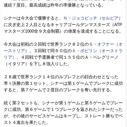
連続７度目。最高成績は昨年の準優勝となっている。
シナーは今大会で優勝すると、
Ｎ・ジョコビッチ（セルビア）
に次ぎ史上２人目となるキャリアゴールデンマスターズ（ATP
マスターズ1000全９大会制覇）の偉業を達成することになる。
今大会は初戦の２回戦で世界ランク８２位の
Ｓ・オフナー（オ
ーストリア）
、３回戦で同６０位の
Ａ・ポピリン（オーストラ
リア）
、４回戦で予選勝者で同１５５位のＡ・ペレグリーノ
（イタリア）を下し８強入りした。
２８歳で世界ランク１４位のルブレフとの顔合わせとなった
準々決勝の第１セット、シナーは第１ゲームでブレークに成功
すると、第７ゲームで２度目のブレークを奪い先行する。
続く第２セットも、シナーが第１ゲームと第５ゲームでブレー
クに成功。第６ゲームで１つブレークを返されたシナーだった
が、その後のサービスゲームはキープし、ストレート勝ちでベ
スト４進出を果たした。