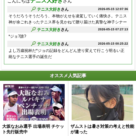
テニス大好き
こんにちは
さん
テニス大好き
さん
2026-05-15 12:07:36
そうだろうそうだろう、本物がえせを凌駕していく痛快さ。テニス
神が余ごれきったテニス界を見かねて贈り届けた真摯な神子シナー
テニス大好き
さん
2026-05-15 07:27:13
*ジョ?誰?
テニス大好き
さん
2026-05-15 00:25:22
よし万歳祝杯だ*ジョの記録をどんどん塗り変えて行こう明るい正
統なテニス選手の誕生だ
オススメ人気記事
大坂なおみ選手 出場表明 チケッ
ザムストは暑さ対策の考えと性能
ト先行販売中
が違った