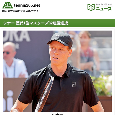
シナー 歴代1位マスターズ32連勝達成
シナー