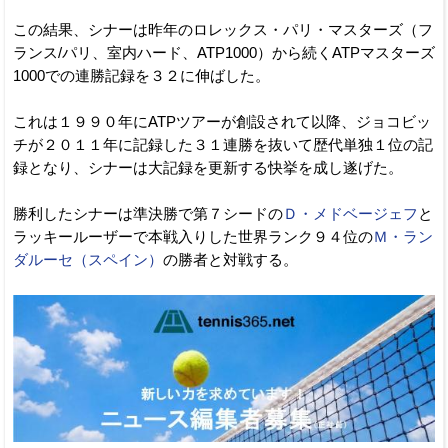
この結果、シナーは昨年のロレックス・パリ・マスターズ（フ
ランス/パリ、室内ハード、ATP1000）から続くATPマスターズ
1000での連勝記録を３２に伸ばした。
これは１９９０年にATPツアーが創設されて以降、ジョコビッ
チが２０１１年に記録した３１連勝を抜いて歴代単独１位の記
録となり、シナーは大記録を更新する快挙を成し遂げた。
勝利したシナーは準決勝で第７シードの
Ｄ・メドベージェフ
と
ラッキールーザーで本戦入りした世界ランク９４位の
Ｍ・ラン
ダルーセ（スペイン）
の勝者と対戦する。