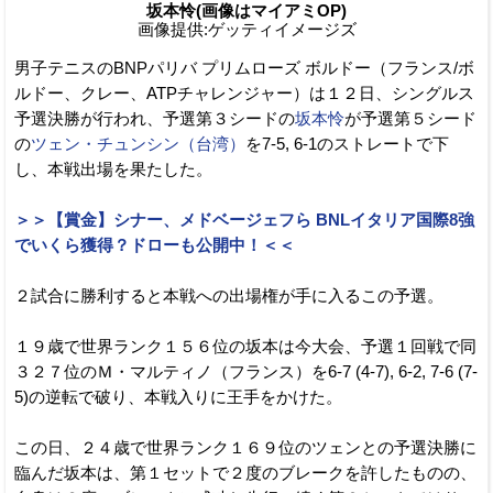
坂本怜(画像はマイアミOP)
画像提供:ゲッティイメージズ
男子テニスのBNPパリバ プリムローズ ボルドー（フランス/ボ
ルドー、クレー、ATPチャレンジャー）は１２日、シングルス
予選決勝が行われ、予選第３シードの
坂本怜
が予選第５シード
の
ツェン・チュンシン（台湾）
を7-5, 6-1のストレートで下
し、本戦出場を果たした。
＞＞【賞金】シナー、メドベージェフら BNLイタリア国際8強
でいくら獲得？ドローも公開中！＜＜
２試合に勝利すると本戦への出場権が手に入るこの予選。
１９歳で世界ランク１５６位の坂本は今大会、予選１回戦で同
３２７位のＭ・マルティノ（フランス）を6-7 (4-7), 6-2, 7-6 (7-
5)の逆転で破り、本戦入りに王手をかけた。
この日、２４歳で世界ランク１６９位のツェンとの予選決勝に
臨んだ坂本は、第１セットで２度のブレークを許したものの、