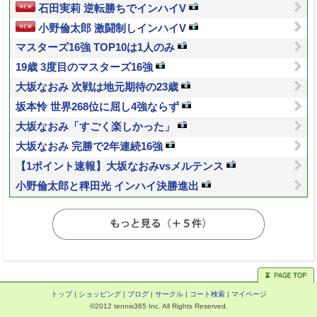
石田実莉 逆転勝ちでインハイV
小野倫太郎 激闘制しインハイV
マスターズ16強 TOP10は1人のみ
19歳 3度目のマスターズ16強
大坂なおみ 次戦は地元期待の23歳
坂本怜 世界268位に屈し4強ならず
大坂なおみ「すごく楽しかった」
大坂なおみ 完勝で2年連続16強
【1ポイント速報】大坂なおみvsメルテンス
小野倫太郎と稗田光 インハイ決勝進出
トップ
|
ショッピング
|
ブログ
|
サークル
|
コート検索
|
マイページ
©2012 tennis365 Inc. All Rights Reserved.