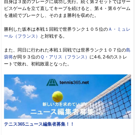
自身は３度のブレークに成功し先行。続く第２セットではサー
ビスゲームを立て直してキープを続けると、第４・第６ゲーム
を連続でブレークし、そのまま勝利を収めた。
勝利した坂本は本戦１回戦で世界ランク１０５位の
Ａ・ミュレ
ール（フランス）
と対戦する。
また、同日に行われた本戦１回戦では世界ランク１０７位の
島
袋将
が同９３位の
Ｑ・アリス（フランス）
に4-6, 2-6のストレ
ートで敗れ、初戦敗退となった。
テニス365ニュース編集者募集！！