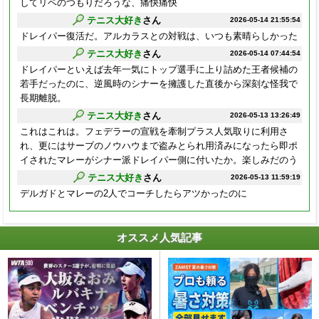
してリベのつもりだろうな、痛快痛快
テニス大好き
さん
2026-05-14 21:55:54
ドレイパー復活だ。アルカラスとの対戦は、いつも素晴らしかった
テニス大好き
さん
2026-05-14 07:44:54
ドレイパーといえば去年一気にトップ選手に上り詰めた王者候補の
若手だったのに、逆風時のシナーを擁護した直後から深刻な怪我で
長期離脱。
テニス大好き
さん
2026-05-13 13:26:49
これはこれは。フェデラーの宣戦を牽制プラス人気取りに利用さ
れ、更にはサーブのノウハウまで盗みとられ用済みになったら即ポ
イされたマレーがシナー派ドレイパー側に付いたか。楽しみだのう
テニス大好き
さん
2026-05-13 11:59:19
デルガドとマレーの2人でコーチしたらアツかったのに
オススメ人気記事