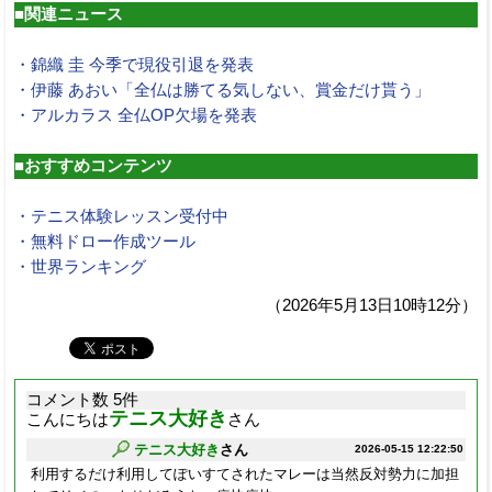
■関連ニュース
・錦織 圭 今季で現役引退を発表
・伊藤 あおい「全仏は勝てる気しない、賞金だけ貰う」
・アルカラス 全仏OP欠場を発表
■おすすめコンテンツ
・テニス体験レッスン受付中
・無料ドロー作成ツール
・世界ランキング
（2026年5月13日10時12分）
コメント数 5件
テニス大好き
こんにちは
さん
テニス大好き
さん
2026-05-15 12:22:50
利用するだけ利用してぽいすてされたマレーは当然反対勢力に加担