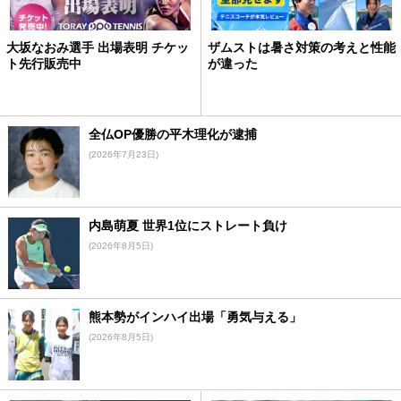
大坂なおみ選手 出場表明 チケッ
ザムストは暑さ対策の考えと性能
ト先行販売中
が違った
全仏OP優勝の平木理化が逮捕
(2026年7月23日)
内島萌夏 世界1位にストレート負け
(2026年8月5日)
熊本勢がインハイ出場「勇気与える」
(2026年8月5日)