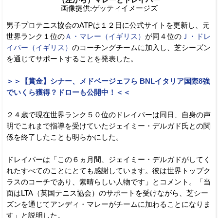
画像提供:ゲッティイメージズ
男子プロテニス協会のATPは１２日に公式サイトを更新し、元
世界ランク１位の
Ａ・マレー（イギリス）
が同４位の
Ｊ・ドレ
イパー（イギリス）
のコーチングチームに加入し、芝シーズン
を通じてサポートすることを発表した。
＞＞【賞金】シナー、メドベージェフら BNLイタリア国際8強
でいくら獲得？ドローも公開中！＜＜
２４歳で現在世界ランク５０位のドレイパーは同日、自身の声
明でこれまで指導を受けていたジェイミー・デルガド氏との関
係を終了したことも明らかにした。
ドレイパーは「この６ヵ月間、ジェイミー・デルガドがしてく
れたすべてのことにとても感謝しています。彼は世界トップク
ラスのコーチであり、素晴らしい人物です」とコメント。「当
面はLTA（英国テニス協会）のサポートを受けながら、芝シー
ズンを通じてアンディ・マレーがチームに加わることになりま
す」と説明した。