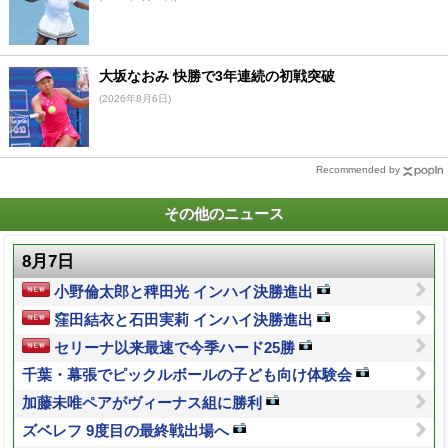
大坂なおみ 快勝で3年連続の初戦突破
(2026年8月6日)
Recommended by
その他のニュース
8月7日
小野倫太郎と稗田光 インハイ決勝進出
窪田結衣と石田実莉 インハイ決勝進出
セリーナ以来最速で今季ハード25勝
千葉・幕張でピックルボールの子ども向け体験会
加藤未唯ペアがヴィーナス組に勝利
ズベレフ 9度目の最終戦出場へ