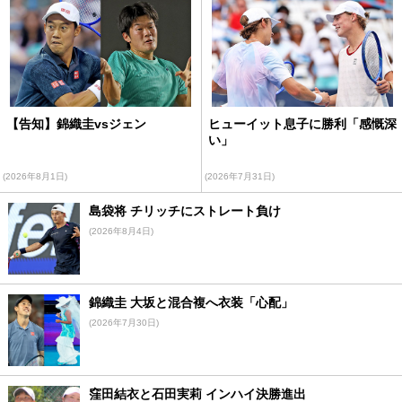
【告知】錦織圭vsジェン
ヒューイット息子に勝利「感慨深
い」
(2026年8月1日)
(2026年7月31日)
島袋将 チリッチにストレート負け
(2026年8月4日)
錦織圭 大坂と混合複へ衣装「心配」
(2026年7月30日)
窪田結衣と石田実莉 インハイ決勝進出