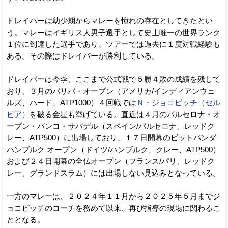
ドレイパーは幼少期からマレーを憧れの存在としてきたとい
う。マレーはイギリス人男子選手として史上唯一の世界ランク
１位に到達した選手であり、ツアーでは過去に１度対戦経験も
ある。その際はドレイパーが勝利している。
ドレイパーは今季、ここまで公式戦で５勝４敗の成績を残して
おり、３月のパリバ・オープン（アメリカ/インディアンウェ
ルズ、ハード、ATP1000）４回戦では
Ｎ・ジョコビッチ（セル
ビア）
を破る金星も挙げている。直近は４月のバルセロナ・オ
ープン・バンコ・サバデル（スペイン/バルセロナ、レッドク
レー、ATP500）に出場しており、１７日開幕のビットパンダ
ハンブルク オープン（ドイツ/ハンブルク、クレー、ATP500）
および２４日開幕の全仏オープン（フランス/パリ、レッドク
レー、グランドスラム）には出場しない見込みとなっている。
一方のマレーは、２０２４年１１月から２０２５年５月までジ
ョコビッチのコーチを務めて以来、再び指導の現場に関わるこ
ととなる。