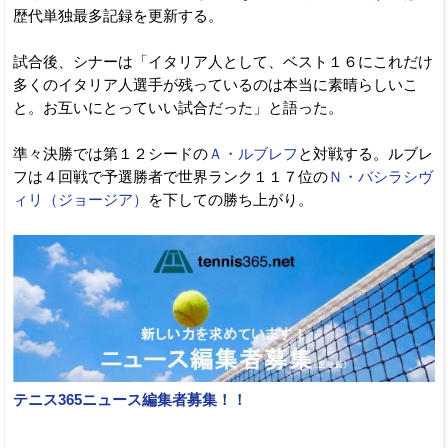
歴代単独最多記録を更新する。
試合後、シナーは「イタリア人として、ベスト１６にこれだけ
多くのイタリア人選手が残っているのは本当に素晴らしいこ
と。お互いにとっていい試合だった」と語った。
準々決勝では第１２シードの
Ａ・ルブレフ
と対戦する。ルブレ
フは４回戦で予選勝者で世界ランク１１７位の
Ｎ・バシラシヴ
ィリ（ジョージア）
を下しての勝ち上がり。
テニス365ニュース編集者募集！！