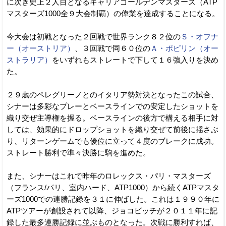
に次ぎ史上２人目となるキャリアゴールデンマスターズ（ATP
マスターズ1000全９大会制覇）の偉業を達成することになる。
今大会は初戦となった２回戦で世界ランク８２位の
Ｓ・オフナ
ー（オーストリア）
、３回戦で同６０位の
Ａ・ポピリン（オー
ストラリア）
をいずれもストレートで下して１６強入りを決め
た。
２９歳のペレグリーノとのイタリア勢対決となったこの試合、
シナーは多彩なプレーとベースラインでの安定したショットを
織り交ぜ主導権を握る。ベースラインの後方で構える相手に対
しては、効果的にドロップショットを織り交ぜて前後に揺さぶ
り、リターンゲームでも優位に立って４度のブレークに成功。
ストレート勝利で準々決勝に駒を進めた。
また、シナーはこれで昨年のロレックス・パリ・マスターズ
（フランス/パリ、室内ハード、ATP1000）から続くATPマスタ
ーズ1000での連勝記録を３１に伸ばした。これは１９９０年に
ATPツアーが創設されて以降、ジョコビッチが２０１１年に記
録した最多連勝記録に並ぶものとなった。次戦に勝利すれば、