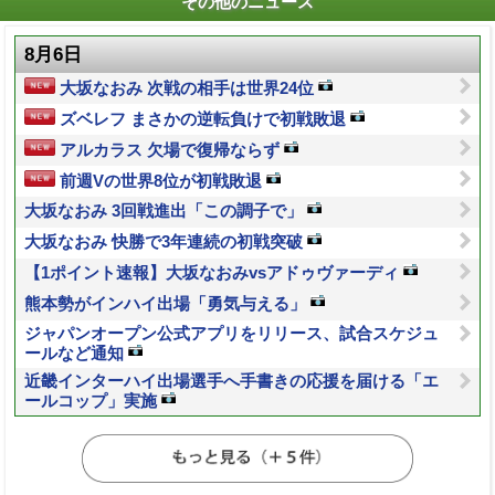
その他のニュース
8月6日
大坂なおみ 次戦の相手は世界24位
ズベレフ まさかの逆転負けで初戦敗退
アルカラス 欠場で復帰ならず
前週Vの世界8位が初戦敗退
大坂なおみ 3回戦進出「この調子で」
大坂なおみ 快勝で3年連続の初戦突破
【1ポイント速報】大坂なおみvsアドゥヴァーディ
熊本勢がインハイ出場「勇気与える」
ジャパンオープン公式アプリをリリース、試合スケジュ
ールなど通知
近畿インターハイ出場選手へ手書きの応援を届ける「エ
ールコップ」実施