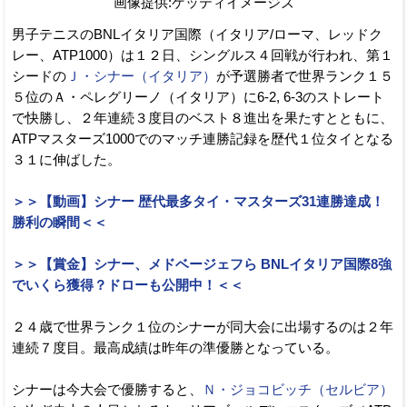
画像提供:ゲッティイメージズ
男子テニスのBNLイタリア国際（イタリア/ローマ、レッドク
レー、ATP1000）は１２日、シングルス４回戦が行われ、第１
シードの
Ｊ・シナー（イタリア）
が予選勝者で世界ランク１５
５位のＡ・ペレグリーノ（イタリア）に6-2, 6-3のストレート
で快勝し、２年連続３度目のベスト８進出を果たすとともに、
ATPマスターズ1000でのマッチ連勝記録を歴代１位タイとなる
３１に伸ばした。
＞＞【動画】シナー 歴代最多タイ・マスターズ31連勝達成！
勝利の瞬間＜＜
＞＞【賞金】シナー、メドベージェフら BNLイタリア国際8強
でいくら獲得？ドローも公開中！＜＜
２４歳で世界ランク１位のシナーが同大会に出場するのは２年
連続７度目。最高成績は昨年の準優勝となっている。
シナーは今大会で優勝すると、
Ｎ・ジョコビッチ（セルビア）