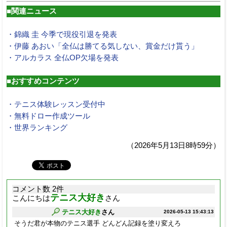
■関連ニュース
・錦織 圭 今季で現役引退を発表
・伊藤 あおい「全仏は勝てる気しない、賞金だけ貰う」
・アルカラス 全仏OP欠場を発表
■おすすめコンテンツ
・テニス体験レッスン受付中
・無料ドロー作成ツール
・世界ランキング
（2026年5月13日8時59分）
コメント数 2件
テニス大好き
こんにちは
さん
テニス大好き
さん
2026-05-13 15:43:13
そうだ君が本物のテニス選手 どんどん記録を塗り変えろ