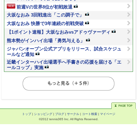
前週Vの世界8位が初戦敗退
大坂なおみ 3回戦進出「この調子で」
大坂なおみ 快勝で3年連続の初戦突破
【1ポイント速報】大坂なおみvsアドゥヴァーディ
熊本勢がインハイ出場「勇気与える」
ジャパンオープン公式アプリをリリース、試合スケジュ
ールなど通知
近畿インターハイ出場選手へ手書きの応援を届ける「エ
ールコップ」実施
トップ
|
ショッピング
|
ブログ
|
サークル
|
コート検索
|
マイページ
©2012 tennis365 Inc. All Rights Reserved.