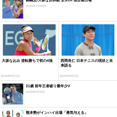
錦織圭/大坂なおみ組 全米OP混合複出場
(2026年7月28日)
大坂なおみ 逆転勝ちで初の4強
西岡良仁 日本テニスの現状と未
来語る
(2026年8月1日)
(2026年8月1日)
21歳 前年王者破り最年少V
(2026年8月3日)
熊本勢がインハイ出場「勇気与える」