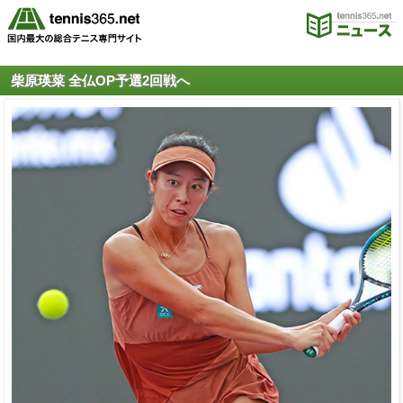
柴原瑛菜 全仏OP予選2回戦へ