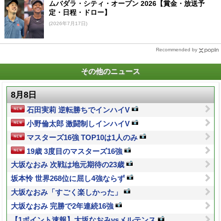
ムバダラ・シティ・オープン 2026【賞金・放送予
定・日程・ドロー】
(2026年7月17日)
Recommended by
その他のニュース
8月8日
石田実莉 逆転勝ちでインハイV
小野倫太郎 激闘制しインハイV
マスターズ16強 TOP10は1人のみ
19歳 3度目のマスターズ16強
大坂なおみ 次戦は地元期待の23歳
坂本怜 世界268位に屈し4強ならず
大坂なおみ「すごく楽しかった」
大坂なおみ 完勝で2年連続16強
【1ポイント速報】大坂なおみvsメルテンス