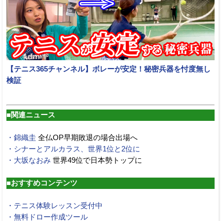
【テニス365チャンネル】ボレーが安定！秘密兵器を忖度無し
検証
■関連ニュース
・
錦織圭
全仏OP早期敗退の場合出場へ
・シナーとアルカラス、世界1位と2位に
・
大坂なおみ
世界49位で日本勢トップに
■おすすめコンテンツ
・テニス体験レッスン受付中
・無料ドロー作成ツール