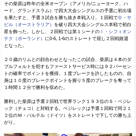
その柴原は昨年の全米オープン（アメリカ/ニューヨーク、ハ
ード、グランドスラム）で四大大会シングルスの予選に初出場
を果たすと、予選３試合を勝ち抜き本戦入り。１回戦で
Ｄ・サ
ビル（オーストラリア）
を破り四大大会シングルス本戦で初白
星を飾った。しかし、２回戦では第１シードの
Ｉ・シフィオン
テク（ポーランド）
に0-6, 1-6のストレートで屈し２回戦敗退
となった。
２０歳のリムとの顔合わせとなったこの試合、柴原は４本のダ
ブルフォルトを犯すもファーストサービス時には９２パーセン
トの確率でポイントを獲得。１度ブレークを許したものの、自
身は１０度のブレークポイントを握り５度のブレークを奪って
１時間１２分で勝利を収めた。
勝利した柴原は予選２回戦で世界ランク１９３位のＳ・ベジレ
ック（チェコ）と対戦する。ベジレックは予選１回戦で同２１
２位のＭ・バルテル（ドイツ）をストレートで下しての勝ち上
がり。