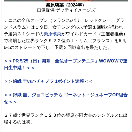
柴原瑛菜（2024年）
画像提供:ゲッティイメージズ
テニスの全仏オープン（フランス/パリ、レッドクレー、グラ
ンドスラム）は１９日、女子シングルス予選１回戦が行われ、
予選第３１シードの
柴原瑛菜
がワイルドカード（主催者推薦）
で出場した世界ランク５２２位のＪ・リム（フランス）を6-4,
6-1のストレートで下し、予選２回戦進出を果たした。
＞＞PR 5/25（日）開幕「全仏オープンテニス」WOWOWで連
日生中継！＜＜
＞＞錦織 圭vsハチャノフ 1ポイント速報＜＜
＞＞錦織 圭、ジョコビッチら ゴーネット・ジュネーブOP組合
せ＜＜
２７歳で世界ランク１２３位の柴原が同大会のシングルスに出
場するのは初。