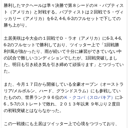
勝利したマクヘールは準々決勝で第８シードのＨ・バプティス
ト（アメリカ）と対戦する。バプティストは２回戦でＳ・ヴィ
ッカリー（アメリカ）を6-2, 4-6, 6-2のフルセットで下しての
勝ち上がり。
土居美咲は今大会の１回戦でＤ・ラオ（アメリカ）に6-3, 4-6,
6-2のフルセットで勝利しており、ツイッター上で「1回戦勝
利!!風が強かったり、雨が続いて十分に練習ができていない中
の試合で難しいコンディションでしたが、1回戦突破しまし
た。明日も引き続き気を引き締めて頑張ります」とつづってい
た。
また、今月１７日から開催している全豪オープン（オーストラ
リア/メルボルン、ハード、グランドスラム）にも参戦してい
たものの、世界ランク９６位の
Ｋ・クコバ（スロバキア）
に3-
6，5-7のストレートで敗れ、２０１３年以来 ９年ぶり２度目
の初戦突破とはならなかった。
この一戦後にも土居はツイッター上で心境をつづっており、