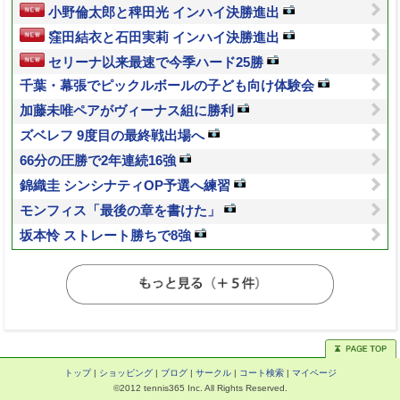
小野倫太郎と稗田光 インハイ決勝進出
窪田結衣と石田実莉 インハイ決勝進出
セリーナ以来最速で今季ハード25勝
千葉・幕張でピックルボールの子ども向け体験会
加藤未唯ペアがヴィーナス組に勝利
ズベレフ 9度目の最終戦出場へ
66分の圧勝で2年連続16強
錦織圭 シンシナティOP予選へ練習
モンフィス「最後の章を書けた」
坂本怜 ストレート勝ちで8強
トップ
|
ショッピング
|
ブログ
|
サークル
|
コート検索
|
マイページ
©2012 tennis365 Inc. All Rights Reserved.