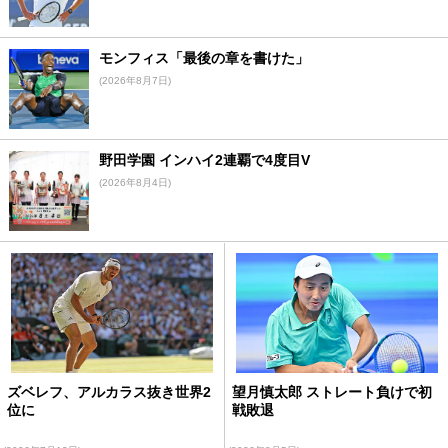
モンフィス「最後の章を書けた」
(2026年8月7日)
野田学園 インハイ2連覇で4度目V
(2026年8月4日)
ズベレフ、アルカラス抜き世界2
望月慎太郎 ストレート負けで初
位に
戦敗退