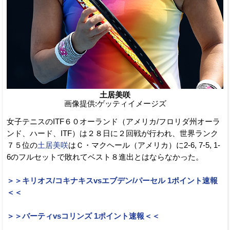
土居美咲
画像提供:ゲッティイメージズ
女子テニスのITF６０オーランド（アメリカ/フロリダ州オーラ
ンド、ハード、ITF）は２８日に２回戦が行われ、世界ランク
７５位の
土居美咲
はＣ・マクヘール（アメリカ）に2-6, 7-5, 1-
6のフルセットで敗れてベスト８進出とはならなかった。
＞＞キリオス/コキナキスvsエブデン/パーセル 1ポイント速報
＜＜
＞＞バーティvsコリンズ 1ポイント速報＜＜