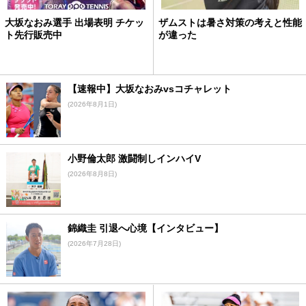
大坂なおみ選手 出場表明 チケッ
ザムストは暑さ対策の考えと性能
ト先行販売中
が違った
【速報中】大坂なおみvsコチャレット
(2026年8月1日)
小野倫太郎 激闘制しインハイV
(2026年8月8日)
錦織圭 引退へ心境【インタビュー】
(2026年7月28日)