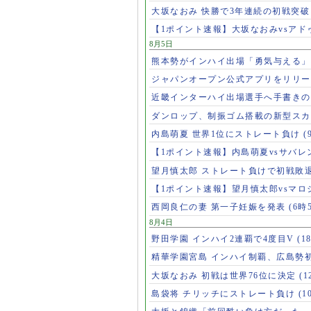
大坂なおみ 快勝で3年連続の初戦突
【1ポイント速報】大坂なおみvsア
8月5日
熊本勢がインハイ出場「勇気与える
ジャパンオープン公式アプリをリリ
近畿インターハイ出場選手へ手書き
ダンロップ、制振ゴム搭載の新型スカ
内島萌夏 世界1位にストレート負け
(
【1ポイント速報】内島萌夏vsサバレ
望月慎太郎 ストレート負けで初戦敗
【1ポイント速報】望月慎太郎vsマ
西岡良仁の妻 第一子妊娠を発表
(6時
8月4日
野田学園 インハイ2連覇で4度目V
(1
精華学園宮島 インハイ制覇、広島勢
大坂なおみ 初戦は世界76位に決定
(1
島袋将 チリッチにストレート負け
(1