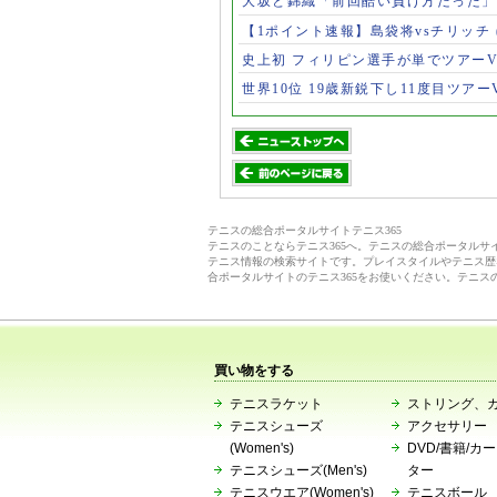
大坂と錦織「前回酷い負け方だった
【1ポイント速報】島袋将vsチリッチ
史上初 フィリピン選手が単でツアー
世界10位 19歳新鋭下し11度目ツアー
テニスの総合ポータルサイトテニス365
テニスのことならテニス365へ。テニスの総合ポータル
テニス情報の検索サイトです。プレイスタイルやテニス歴
合ポータルサイトのテニス365をお使いください。テニス
買い物をする
テニスラケット
ストリング、
テニスシューズ
アクセサリー
(Women's)
DVD/書籍/カ
テニスシューズ(Men's)
ター
テニスウエア(Women's)
テニスボール