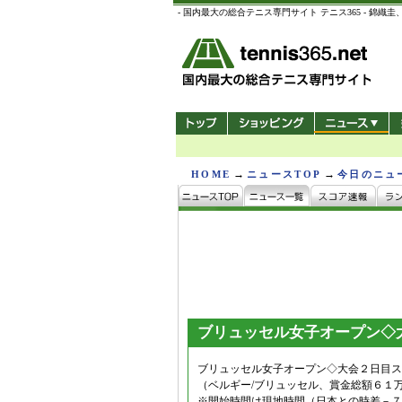
- 国内最大の総合テニス専門サイト テニス365 -
→
→
HOME
ニュースTOP
今日のニュ
ブリュッセル女子オープン◇
ブリュッセル女子オープン◇大会２日目ス
（ベルギー/ブリュッセル、賞金総額６１
※開始時間は現地時間（日本との時差－７