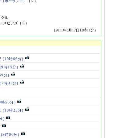
カ（ポーランド）
（２）
ノグル
Ａ・スピアズ（３）
（2011年5月17日12時11分）
習
(10時06分)
(9時15分)
59分)
(7時31分)
0時55分)
退
(10時25分)
分)
)
」
(8時06分)