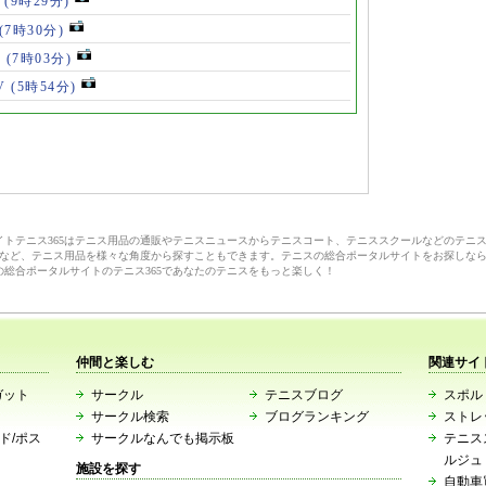
」
(9時29分)
(7時30分)
V
(7時03分)
V
(5時54分)
サイトテニス365はテニス用品の通販やテニスニュースからテニスコート、テニススクールなどのテニ
など、テニス用品を様々な角度から探すこともできます。テニスの総合ポータルサイトをお探しな
の総合ポータルサイトのテニス365であなたのテニスをもっと楽しく！
仲間と楽しむ
関連サイ
ガット
サークル
テニスブログ
スポルト
サークル検索
ブログランキング
ストレ
ード/ポス
サークルなんでも掲示板
テニス
ルジュ
施設を探す
自動車