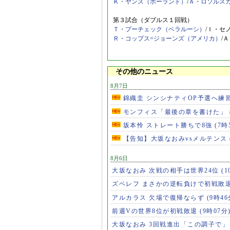
Ｋ・ヤンス（ポーランド）
/
Ａ・ロソルス
第３試合（ダブルス１回戦）
Ｔ・プーチェック（ベラルーシ）
/Ｉ・セ
Ｒ・コップス=ジョーンズ（アメリカ）
/
その他のニュース
8月7日
錦織圭 シンシナティOP予選へ練
モンフィス「最後の章を書けた」
坂本怜 ストレート勝ちで8強
(7時
【告知】大坂なおみvsメルテンス
8月6日
大坂なおみ 次戦の相手は世界24位
(1
ズベレフ まさかの逆転負けで初戦敗
アルカラス 欠場で復帰ならず
(9時46
前週Vの世界8位が初戦敗退
(9時07分
大坂なおみ 3回戦進出「この調子で