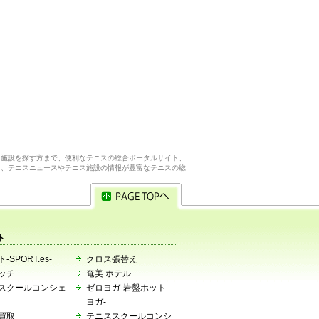
ス施設を探す方まで、便利なテニスの総合ポータルサイト、
ら、テニスニュースやテニス施設の情報が豊富なテニスの総
ト
-SPORT.es-
クロス張替え
ッチ
奄美 ホテル
スクールコンシェ
ゼロヨガ-岩盤ホット
ヨガ-
買取
テニススクールコンシ