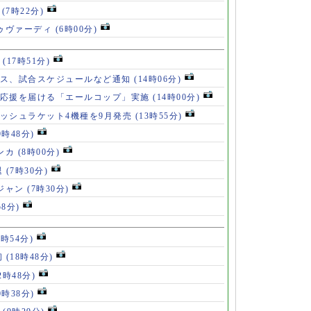
破
(7時22分)
ドゥヴァーディ
(6時00分)
」
(17時51分)
ース、試合スケジュールなど通知
(14時06分)
の応援を届ける「エールコップ」実施
(14時00分)
ッシュラケット4機種を9月発売
(13時55分)
9時48分)
ンカ
(8時00分)
退
(7時30分)
ロジャン
(7時30分)
58分)
8時54分)
初
(18時48分)
2時48分)
0時38分)