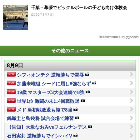
千葉・幕張でピックルボールの子ども向け体験会
(2026年8月7日)
Recommended by
その他のニュース
8月9日
シフィオンテク 逆転勝ちで雪辱
加藤未唯組 シードに屈し8強ならず
19歳 マスターズ3大会連続で8強
世界1位 激闘の末に4回戦敗退
メド 単初戦敗退も複で8強
錦織圭と島袋将 試合会場で練習
【告知】大坂なおみvsフェルナンデス
石田実莉 逆転勝ちでインハイV