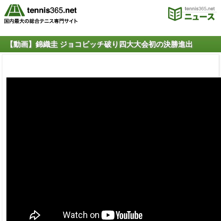
【動画】錦織圭 ジョコビッチ破り四大大会初の決勝進出