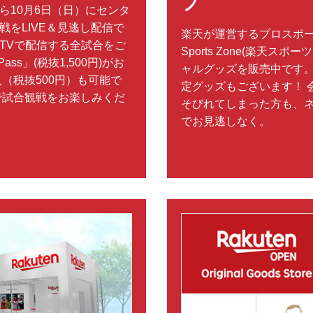
プ
）から10月6日（日）にセンタ
をLIVE＆見逃し配信で
楽天が運営するプロスポーツ
n TVで配信する全試合をご
Sports Zone(楽天ス
ss」(税抜1,500円)がお
ャルグッズを販売中です
（税抜500円）も可能で
定グッズもございます！ 
で試合観戦をお楽しみくだ
そびれてしまった方も、
でお見逃しなく。