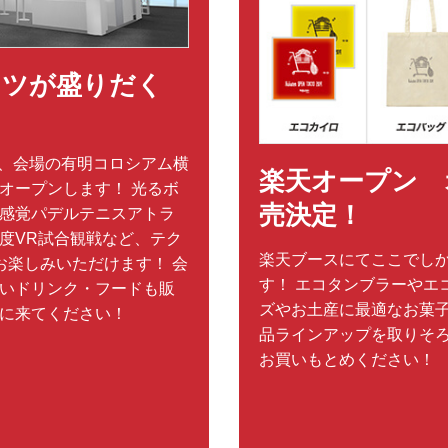
ンツが盛りだく
間中、会場の有明コロシアム横
楽天オープン 
オープンします！ 光るボ
売決定！
感覚パデルテニスアトラ
0度VR試合観戦など、テク
楽天ブースにてここでし
お楽しみいただけます！ 会
す！ エコタンブラーやエ
いドリンク・フードも販
ズやお土産に最適なお菓
に来てください！
品ラインアップを取りそろ
お買いもとめください！