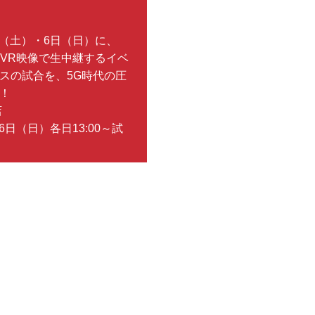
日（土）・6日（日）に、
のVR映像で生中継するイベ
スの試合を、5G時代の圧
！
店
6日（日）各日13:00～試