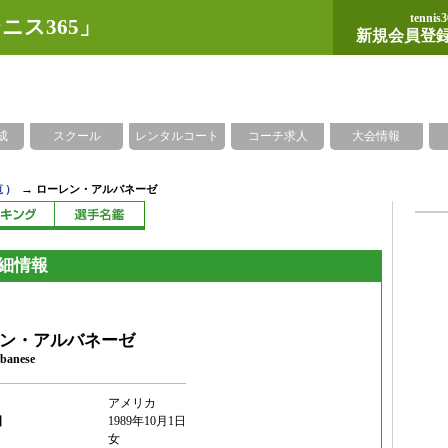
tennis3
ニス365」
新規会員登
成
スクール
レンタルコート
コーチ求人
大会情報
→
覧）
ローレン・アルバネーゼ
細情報
ン・アルバネーゼ
lbanese
アメリカ
日
1989年10月1日
女