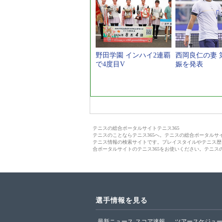
野田学園 インハイ2連覇
西岡良仁の妻 
で4度目V
娠を発表
テニスの総合ポータルサイトテニス365
テニスのことならテニス365へ。テニスの総合ポータル
テニス情報の検索サイトです。プレイスタイルやテニス歴
合ポータルサイトのテニス365をお使いください。テニス
選手情報を見る
最新ニュース
スコア速報
ツアースケジュ