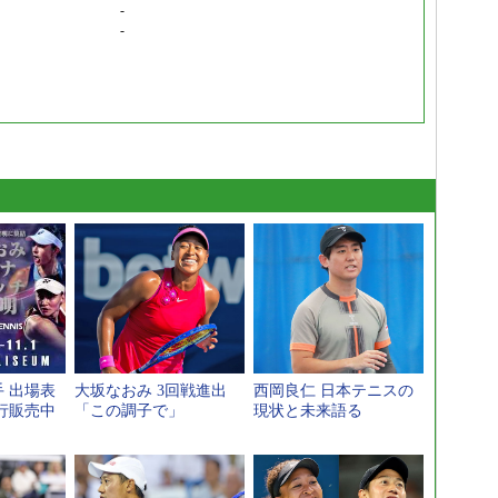
-
-
 出場表
大坂なおみ 3回戦進出
西岡良仁 日本テニスの
行販売中
「この調子で」
現状と未来語る