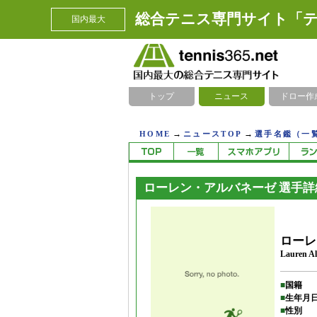
総合テニス専門サイト「テ
国内最大
トップ
ニュース
ドロー作
→
→
HOME
ニュースTOP
選手名鑑（一
ローレン・アルバネーゼ 選手詳
ローレ
Lauren A
■
国籍
■
生年月
■
性別