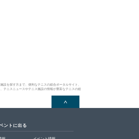
ス施設を探す方まで、便利なテニスの総合ポータルサイト、
ら、テニスニュースやテニス施設の情報が豊富なテニスの総
イベントに出る
T情報
イベント情報