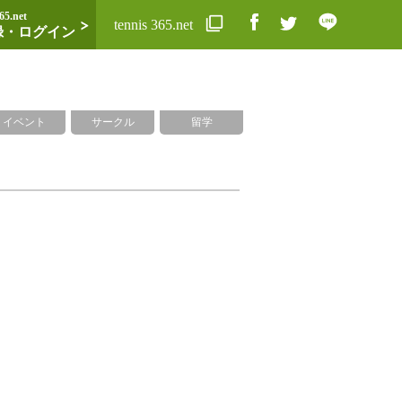
65.net
tennis 365.net
録・ログイン
イベント
サークル
留学