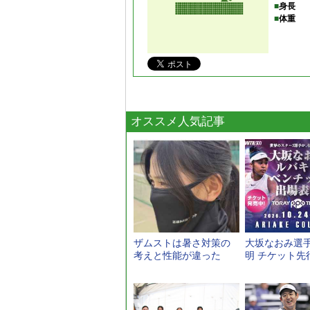
■
身長
■
体重
オススメ人気記事
ザムストは暑さ対策の
大坂なおみ選手
考えと性能が違った
明 チケット先