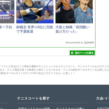
第一子妊
錦織圭 世界118位に完敗
大坂と錦織「前回酷い
で予選敗退
負け方だった」
Recommended by
サイトテニス365はテニス用品の通販やテニスニュースからテニスコート、テニススクールなどのテニ
など、テニス用品を様々な角度から探すこともできます。テニスの総合ポータルサイトをお探しな
の総合ポータルサイトのテニス365であなたのテニスをもっと楽しく！
テニスコートを探す
大会/
ール
全国テニススクール情報
テニススクールで働く
JOP/JT