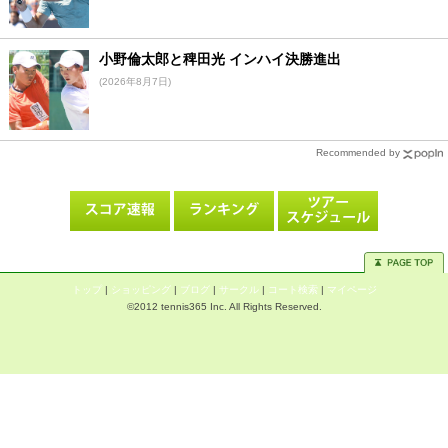
小野倫太郎と稗田光 インハイ決勝進出
(2026年8月7日)
Recommended by
トップ
|
ショッピング
|
ブログ
|
サークル
|
コート検索
|
マイページ
©2012 tennis365 Inc. All Rights Reserved.