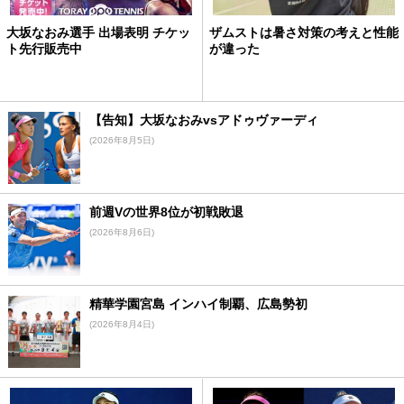
大坂なおみ選手 出場表明 チケッ
ザムストは暑さ対策の考えと性能
ト先行販売中
が違った
【告知】大坂なおみvsアドゥヴァーディ
(2026年8月5日)
前週Vの世界8位が初戦敗退
(2026年8月6日)
精華学園宮島 インハイ制覇、広島勢初
(2026年8月4日)