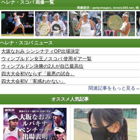
ヘレナ・スコバ 画像一覧
画像提供：gettyimages, tennis365.net, 他
ヘレナ・スコバ
ニュース
大坂なおみ シンシナティOP出場決定
ウィンブルドン女王ノスコバ 使用ギア一覧
ウィンブルドン決勝の2人が自己最高位
四大大会初Vならず「最悪の試合」
四大大会初V「実感わかない」
関連記事をもっと見る→
オススメ人気記事