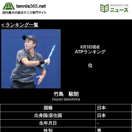
< ランキング一覧
8月3日現在
ATPランキング
位
竹島 駿朗
Hayao takeshima
国籍
日本
出身国/居住国
日本
生年月日
-
性別
男