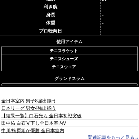
利き腕
身長
-
体重
-
プロ転向日
使用アイテム
テニスラケット
テニスシューズ
テニスウエア
グランドスラム
竹島 駿朗
ニュース
全日本室内 男子8強出揃う
日本リーグ 男女4強出揃う
【結果一覧】白石光ら 全日本初戦突破
田中佑 白石光下し全日本室内V
中川/楠原組が優勝 全日本室内
関連記事をもっと見る→