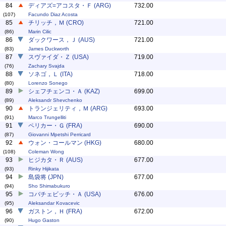
84
ディアズ=アコスタ・Ｆ (ARG)
732.00
(107)
Facundo Diaz Acosta
85
チリッチ，Ｍ (CRO)
721.00
(86)
Marin Cilic
86
ダックワース，Ｊ (AUS)
721.00
(83)
James Duckworth
87
スヴァイダ・Ｚ (USA)
719.00
(76)
Zachary Svajda
88
ソネゴ，Ｌ (ITA)
718.00
(80)
Lorenzo Sonego
89
シェフチェンコ・Ａ (KAZ)
699.00
(89)
Aleksandr Shevchenko
90
トランジェリティ，Ｍ (ARG)
693.00
(91)
Marco Trungelliti
91
ペリカー・Ｇ (FRA)
690.00
(87)
Giovanni Mpetshi Perricard
92
ウォン・コールマン (HKG)
680.00
(108)
Coleman Wong
93
ヒジカタ・Ｒ (AUS)
677.00
(93)
Rinky Hijikata
94
島袋将 (JPN)
677.00
(94)
Sho Shimabukuro
95
コバチェビッチ・Ａ (USA)
676.00
(95)
Aleksandar Kovacevic
96
ガストン，Ｈ (FRA)
672.00
(90)
Hugo Gaston