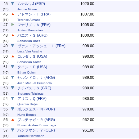
45
ムナル，J (ESP)
1020.00
(43)
Jaume Munar
46
アトマン・Ｔ (FRA)
1007.00
(56)
Terence Atmane
47
マナリノ，Ａ (FRA)
1005.00
(47)
Adrian Mannarino
48
バエス・Ｓ (ARG)
1000.00
(53)
Sebastian Baez
49
ヴァン・アッシュ・Ｌ (FRA)
998.00
(48)
Luca Van Assche
50
コルダ，Ｓ (USA)
990.00
(59)
Sebastian Korda
51
クイン・Ｅ (USA)
989.00
(46)
Ethan Quinn
52
セルンドロ，Ｊ (ARG)
989.00
(50)
Juan Manuel Cerundolo
53
チチパス，Ｓ (GRE)
980.00
(51)
Stefanos Tsitsipas
54
アリス，Ｑ (FRA)
980.00
(52)
Quentin Halys
55
ボルジェス・Ｎ (POR)
970.00
(49)
Nuno Borges
56
ブルチャガ・Ｒ (ARG)
962.00
(58)
Roman Andres Burruchaga
57
ハンフマン，Ｙ (GER)
961.00
(45)
Yannick Hanfmann