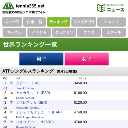
ATPシングルスランキング
(8月3日現在)
順位
名前
ポイント
1
シナー，J (ITA)
13450.00
(1)
Jannik Sinner
2
アルカラス，Ｃ (ESP)
8160.00
(3)
Carlos Alcaraz
3
ズベレフ，Ａ (GER)
8120.00
(2)
Alexander Zverev
4
オジェ アリアシム，Ｆ (CAN)
4740.00
(4)
Felix Auger-Aliassime
5
ジョコビッチ，Ｎ (SRB)
3760.00
(5)
Novak Djokovic