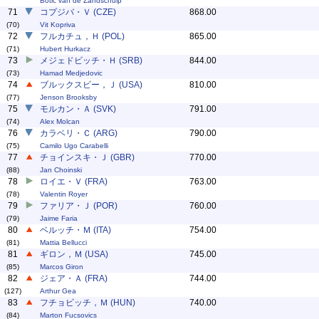
Botic van de Zandschulp
71
コプジバ・Ｖ (CZE)
868.00
(70)
Vit Kopriva
72
フルカチュ，Ｈ (POL)
865.00
(71)
Hubert Hurkacz
73
メジェドビッチ・Ｈ (SRB)
844.00
(73)
Hamad Medjedovic
74
ブルックスビー，Ｊ (USA)
810.00
(77)
Jenson Brooksby
75
モルカン・Ａ (SVK)
791.00
(74)
Alex Molcan
76
カラベリ・Ｃ (ARG)
790.00
(75)
Camilo Ugo Carabelli
77
チョインスキ・Ｊ (GBR)
770.00
(88)
Jan Choinski
78
ロイエ・Ｖ (FRA)
763.00
(78)
Valentin Royer
79
ファリア・Ｊ (POR)
760.00
(79)
Jaime Faria
80
ベルッチ・Ｍ (ITA)
754.00
(81)
Mattia Bellucci
81
ギロン，Ｍ (USA)
745.00
(85)
Marcos Giron
82
ジェア・Ａ (FRA)
744.00
(127)
Arthur Gea
83
フチョビッチ，Ｍ (HUN)
740.00
(84)
Marton Fucsovics