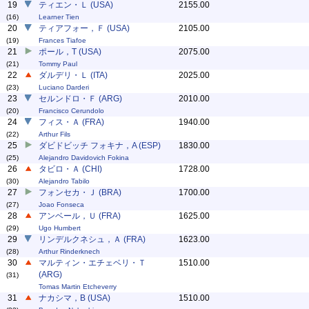
19
ティエン・Ｌ (USA)
2155.00
(16)
Learner Tien
20
ティアフォー，Ｆ (USA)
2105.00
(19)
Frances Tiafoe
21
ポール，T (USA)
2075.00
(21)
Tommy Paul
22
ダルデリ・Ｌ (ITA)
2025.00
(23)
Luciano Darderi
23
セルンドロ・Ｆ (ARG)
2010.00
(20)
Francisco Cerundolo
24
フィス・Ａ (FRA)
1940.00
(22)
Arthur Fils
25
ダビドビッチ フォキナ，A (ESP)
1830.00
(25)
Alejandro Davidovich Fokina
26
タビロ・Ａ (CHI)
1728.00
(30)
Alejandro Tabilo
27
フォンセカ・Ｊ (BRA)
1700.00
(27)
Joao Fonseca
28
アンベール，Ｕ (FRA)
1625.00
(29)
Ugo Humbert
29
リンデルクネシュ，Ａ (FRA)
1623.00
(28)
Arthur Rinderknech
30
マルティン・エチェベリ・Ｔ
1510.00
(ARG)
(31)
Tomas Martin Etcheverry
31
ナカシマ，B (USA)
1510.00