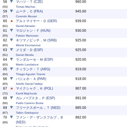
58
マハツ・Ｔ (CZE)
960.00
(54)
Tomas Machac
59
ムーテ，Ｃ (FRA)
945.00
(57)
Corentin Moutet
60
アルトマイヤー・Ｄ (GER)
939.00
(62)
Daniel Altmaier
61
マロジャン・Ｆ (HUN)
930.00
(55)
Fabian Marozsan
62
キツマノビッチ，Ｍ (SRB)
925.00
(60)
Miomir Kecmanovic
63
メリダ・Ｄ (ESP)
925.00
(61)
Daniel Merida
64
ランダルーセ・Ｍ (ESP)
920.00
(63)
Martin Landaluce
65
ティランテ・Ｔ (ARG)
919.00
(64)
Thiago Agustin Tirante
66
バジェホ・Ａ (PAR)
918.00
(65)
Adolfo Daniel Vallejo
67
マイクシャク，Ｋ (POL)
907.00
(72)
Kamil Majchrzak
68
カレノ=ブスタ，Ｐ (ESP)
891.00
(66)
Pablo Carreno Busta
69
フリークスポール，Ｔ (NED)
885.00
(67)
Tallon Griekspoor
70
ファン・デ・ザンスフルプ，Ｂ
882.00
(NED)
(69)