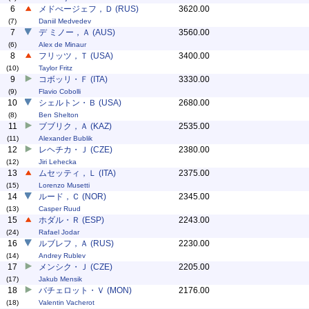
6
メドべージェフ，Ｄ (RUS)
3620.00
(7)
Daniil Medvedev
7
デ ミノー，Ａ (AUS)
3560.00
(6)
Alex de Minaur
8
フリッツ，Ｔ (USA)
3400.00
(10)
Taylor Fritz
9
コボッリ・Ｆ (ITA)
3330.00
(9)
Flavio Cobolli
10
シェルトン・Ｂ (USA)
2680.00
(8)
Ben Shelton
11
ブブリク，Ａ (KAZ)
2535.00
(11)
Alexander Bublik
12
レヘチカ・Ｊ (CZE)
2380.00
(12)
Jiri Lehecka
13
ムセッティ，Ｌ (ITA)
2375.00
(15)
Lorenzo Musetti
14
ルード，Ｃ (NOR)
2345.00
(13)
Casper Ruud
15
ホダル・Ｒ (ESP)
2243.00
(24)
Rafael Jodar
16
ルブレフ，Ａ (RUS)
2230.00
(14)
Andrey Rublev
17
メンシク・Ｊ (CZE)
2205.00
(17)
Jakub Mensik
18
バチェロット・Ｖ (MON)
2176.00
(18)
Valentin Vacherot