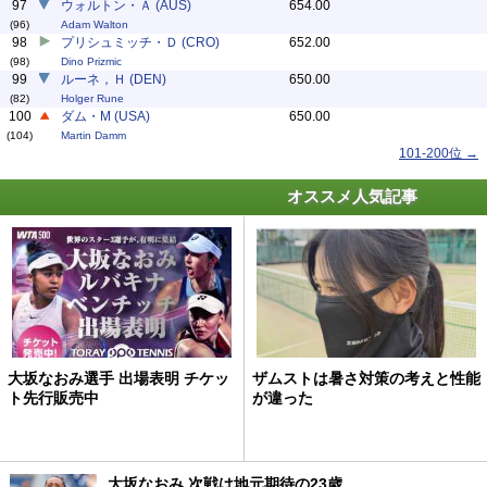
97
ウォルトン・Ａ (AUS)
654.00
(96)
Adam Walton
98
プリシュミッチ・Ｄ (CRO)
652.00
(98)
Dino Prizmic
99
ルーネ，Ｈ (DEN)
650.00
(82)
Holger Rune
100
ダム・M (USA)
650.00
(104)
Martin Damm
101-200位 →
オススメ人気記事
大坂なおみ選手 出場表明 チケッ
ザムストは暑さ対策の考えと性能
ト先行販売中
が違った
大坂なおみ 次戦は地元期待の23歳