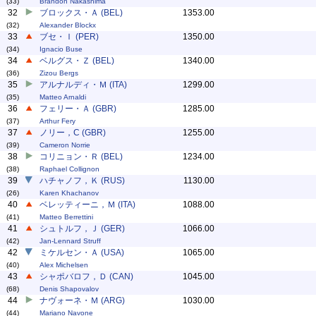
(33)
Brandon Nakashima
32
ブロックス・Ａ (BEL)
1353.00
(32)
Alexander Blockx
33
ブセ・Ｉ (PER)
1350.00
(34)
Ignacio Buse
34
ベルグス・Ｚ (BEL)
1340.00
(36)
Zizou Bergs
35
アルナルディ・Ｍ (ITA)
1299.00
(35)
Matteo Arnaldi
36
フェリー・Ａ (GBR)
1285.00
(37)
Arthur Fery
37
ノリー，C (GBR)
1255.00
(39)
Cameron Norrie
38
コリニョン・Ｒ (BEL)
1234.00
(38)
Raphael Collignon
39
ハチャノフ，Ｋ (RUS)
1130.00
(26)
Karen Khachanov
40
ベレッティーニ，Ｍ (ITA)
1088.00
(41)
Matteo Berrettini
41
シュトルフ，Ｊ (GER)
1066.00
(42)
Jan-Lennard Struff
42
ミケルセン・Ａ (USA)
1065.00
(40)
Alex Michelsen
43
シャポバロフ，Ｄ (CAN)
1045.00
(68)
Denis Shapovalov
44
ナヴォーネ・Ｍ (ARG)
1030.00
(44)
Mariano Navone