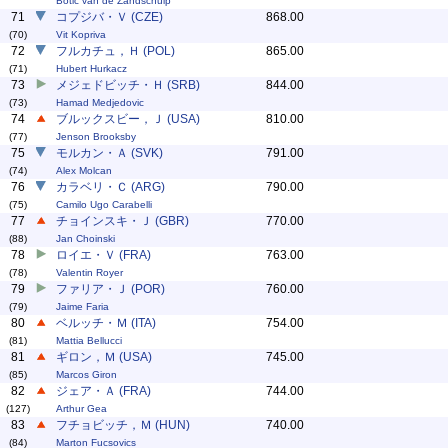
Botic van de Zandschulp
71
コプジバ・Ｖ (CZE)
868.00
(70)
Vit Kopriva
72
フルカチュ，Ｈ (POL)
865.00
(71)
Hubert Hurkacz
73
メジェドビッチ・Ｈ (SRB)
844.00
(73)
Hamad Medjedovic
74
ブルックスビー，Ｊ (USA)
810.00
(77)
Jenson Brooksby
75
モルカン・Ａ (SVK)
791.00
(74)
Alex Molcan
76
カラベリ・Ｃ (ARG)
790.00
(75)
Camilo Ugo Carabelli
77
チョインスキ・Ｊ (GBR)
770.00
(88)
Jan Choinski
78
ロイエ・Ｖ (FRA)
763.00
(78)
Valentin Royer
79
ファリア・Ｊ (POR)
760.00
(79)
Jaime Faria
80
ベルッチ・Ｍ (ITA)
754.00
(81)
Mattia Bellucci
81
ギロン，Ｍ (USA)
745.00
(85)
Marcos Giron
82
ジェア・Ａ (FRA)
744.00
(127)
Arthur Gea
83
フチョビッチ，Ｍ (HUN)
740.00
(84)
Marton Fucsovics