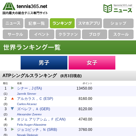
ATPシングルスランキング
(8月3日現在)
順位
名前
ポイント
1
シナー，J (ITA)
13450.00
(1)
Jannik Sinner
2
アルカラス，Ｃ (ESP)
8160.00
(3)
Carlos Alcaraz
3
ズベレフ，Ａ (GER)
8120.00
(2)
Alexander Zverev
4
オジェ アリアシム，Ｆ (CAN)
4740.00
(4)
Felix Auger-Aliassime
5
ジョコビッチ，Ｎ (SRB)
3760.00
(5)
Novak Djokovic