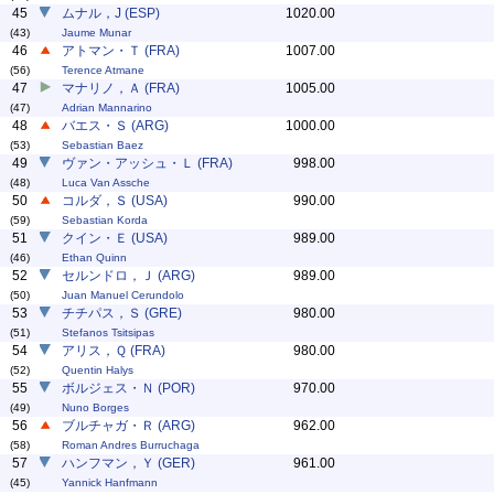
45
ムナル，J (ESP)
1020.00
(43)
Jaume Munar
46
アトマン・Ｔ (FRA)
1007.00
(56)
Terence Atmane
47
マナリノ，Ａ (FRA)
1005.00
(47)
Adrian Mannarino
48
バエス・Ｓ (ARG)
1000.00
(53)
Sebastian Baez
49
ヴァン・アッシュ・Ｌ (FRA)
998.00
(48)
Luca Van Assche
50
コルダ，Ｓ (USA)
990.00
(59)
Sebastian Korda
51
クイン・Ｅ (USA)
989.00
(46)
Ethan Quinn
52
セルンドロ，Ｊ (ARG)
989.00
(50)
Juan Manuel Cerundolo
53
チチパス，Ｓ (GRE)
980.00
(51)
Stefanos Tsitsipas
54
アリス，Ｑ (FRA)
980.00
(52)
Quentin Halys
55
ボルジェス・Ｎ (POR)
970.00
(49)
Nuno Borges
56
ブルチャガ・Ｒ (ARG)
962.00
(58)
Roman Andres Burruchaga
57
ハンフマン，Ｙ (GER)
961.00
(45)
Yannick Hanfmann