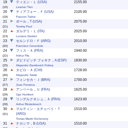
19
ティエン・Ｌ (USA)
2155.00
(16)
Learner Tien
20
ティアフォー，Ｆ (USA)
2105.00
(19)
Frances Tiafoe
21
ポール，T (USA)
2075.00
(21)
Tommy Paul
22
ダルデリ・Ｌ (ITA)
2025.00
(23)
Luciano Darderi
23
セルンドロ・Ｆ (ARG)
2010.00
(20)
Francisco Cerundolo
24
フィス・Ａ (FRA)
1940.00
(22)
Arthur Fils
25
ダビドビッチ フォキナ，A (ESP)
1830.00
(25)
Alejandro Davidovich Fokina
26
タビロ・Ａ (CHI)
1728.00
(30)
Alejandro Tabilo
27
フォンセカ・Ｊ (BRA)
1700.00
(27)
Joao Fonseca
28
アンベール，Ｕ (FRA)
1625.00
(29)
Ugo Humbert
29
リンデルクネシュ，Ａ (FRA)
1623.00
(28)
Arthur Rinderknech
30
マルティン・エチェベリ・Ｔ
1510.00
(ARG)
(31)
Tomas Martin Etcheverry
31
ナカシマ，B (USA)
1510.00