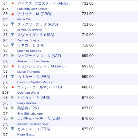
84
ディアズ=アコスタ・Ｆ (ARG)
732.00
(107)
Facundo Diaz Acosta
85
チリッチ，Ｍ (CRO)
721.00
(86)
Marin Cilic
86
ダックワース，Ｊ (AUS)
721.00
(83)
James Duckworth
87
スヴァイダ・Ｚ (USA)
719.00
(76)
Zachary Svajda
88
ソネゴ，Ｌ (ITA)
718.00
(80)
Lorenzo Sonego
89
シェフチェンコ・Ａ (KAZ)
699.00
(89)
Aleksandr Shevchenko
90
トランジェリティ，Ｍ (ARG)
693.00
(91)
Marco Trungelliti
91
ペリカー・Ｇ (FRA)
690.00
(87)
Giovanni Mpetshi Perricard
92
ウォン・コールマン (HKG)
680.00
(108)
Coleman Wong
93
ヒジカタ・Ｒ (AUS)
677.00
(93)
Rinky Hijikata
94
島袋将 (JPN)
677.00
(94)
Sho Shimabukuro
95
コバチェビッチ・Ａ (USA)
676.00
(95)
Aleksandar Kovacevic
96
ガストン，Ｈ (FRA)
672.00
(90)
Hugo Gaston