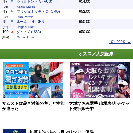
97
ウォルトン・Ａ (AUS)
654.00
(96)
Adam Walton
98
プリシュミッチ・Ｄ (CRO)
652.00
(98)
Dino Prizmic
99
ルーネ，Ｈ (DEN)
650.00
(82)
Holger Rune
100
ダム・M (USA)
650.00
(104)
Martin Damm
101-200位 →
オススメ人気記事
ザムストは暑さ対策の考えと性能
大坂なおみ選手 出場表明 チケッ
が違った
ト先行販売中
加藤未唯 2年5ヵ月ぶりツアー優勝