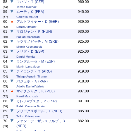
58
マハツ・Ｔ (CZE)
960.00
(54)
Tomas Machac
59
ムーテ，Ｃ (FRA)
945.00
(57)
Corentin Moutet
60
アルトマイヤー・Ｄ (GER)
939.00
(62)
Daniel Altmaier
61
マロジャン・Ｆ (HUN)
930.00
(55)
Fabian Marozsan
62
キツマノビッチ，Ｍ (SRB)
925.00
(60)
Miomir Kecmanovic
63
メリダ・Ｄ (ESP)
925.00
(61)
Daniel Merida
64
ランダルーセ・Ｍ (ESP)
920.00
(63)
Martin Landaluce
65
ティランテ・Ｔ (ARG)
919.00
(64)
Thiago Agustin Tirante
66
バジェホ・Ａ (PAR)
918.00
(65)
Adolfo Daniel Vallejo
67
マイクシャク，Ｋ (POL)
907.00
(72)
Kamil Majchrzak
68
カレノ=ブスタ，Ｐ (ESP)
891.00
(66)
Pablo Carreno Busta
69
フリークスポール，Ｔ (NED)
885.00
(67)
Tallon Griekspoor
70
ファン・デ・ザンスフルプ，Ｂ
882.00
(NED)
(69)