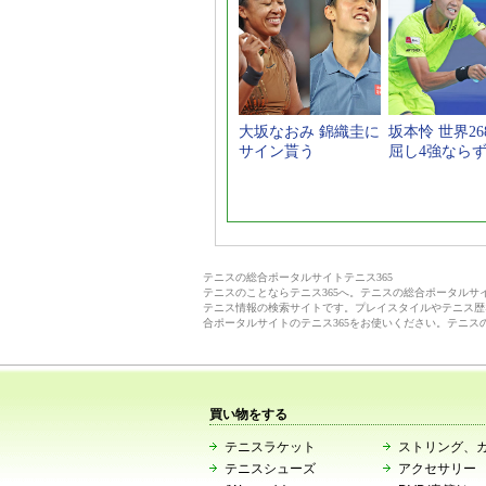
大坂なおみ 錦織圭に
坂本怜 世界26
サイン貰う
屈し4強なら
テニスの総合ポータルサイトテニス365
テニスのことならテニス365へ。テニスの総合ポータル
テニス情報の検索サイトです。プレイスタイルやテニス歴
合ポータルサイトのテニス365をお使いください。テニス
買い物をする
テニスラケット
ストリング、
テニスシューズ
アクセサリー