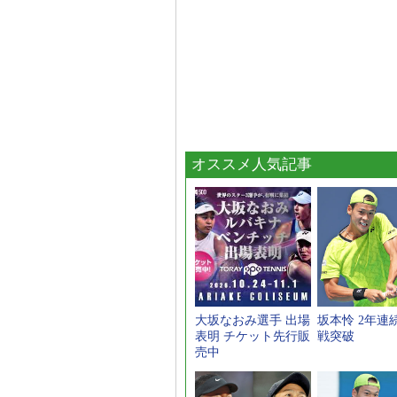
オススメ人気記事
大坂なおみ選手 出場
坂本怜 2年連
表明 チケット先行販
戦突破
売中