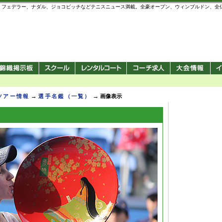
 錦織圭、フェデラー、ナダル、ジョコビッチなどテニスニュース満載。全豪オープン、ウィンブルドン、
→
→
Pツアー情報
選手名鑑（一覧）
画像表示