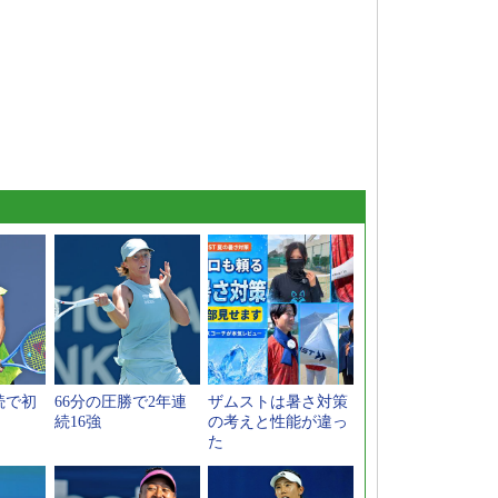
続で初
66分の圧勝で2年連
ザムストは暑さ対策
続16強
の考えと性能が違っ
た