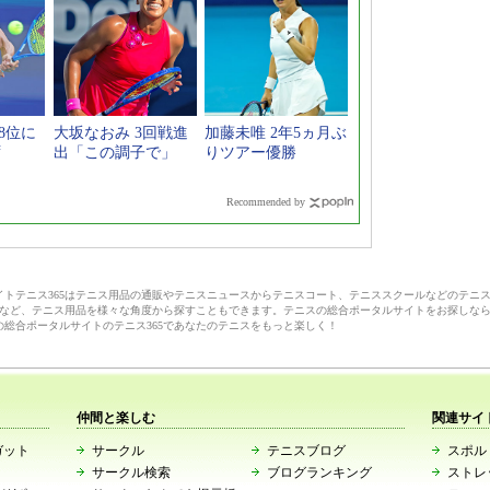
8位に
大坂なおみ 3回戦進
加藤未唯 2年5ヵ月ぶ
ず
出「この調子で」
りツアー優勝
Recommended by
サイトテニス365はテニス用品の通販やテニスニュースからテニスコート、テニススクールなどのテニ
など、テニス用品を様々な角度から探すこともできます。テニスの総合ポータルサイトをお探しな
の総合ポータルサイトのテニス365であなたのテニスをもっと楽しく！
仲間と楽しむ
関連サイ
ガット
サークル
テニスブログ
スポルト
サークル検索
ブログランキング
ストレ