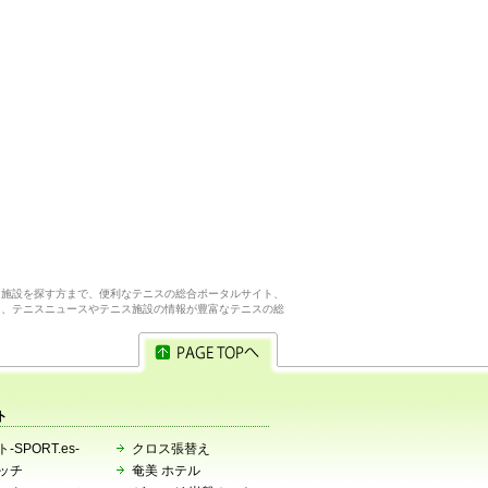
ス施設を探す方まで、便利なテニスの総合ポータルサイト、
ら、テニスニュースやテニス施設の情報が豊富なテニスの総
ト
-SPORT.es-
クロス張替え
ッチ
奄美 ホテル