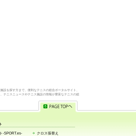
ス施設を探す方まで、便利なテニスの総合ポータルサイト、
ら、テニスニュースやテニス施設の情報が豊富なテニスの総
ト
-SPORT.es-
クロス張替え