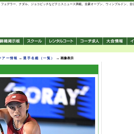
 錦織圭、フェデラー、ナダル、ジョコビッチなどテニスニュース満載。全豪オープン、ウィンブルドン、
→
→
Pツアー情報
選手名鑑（一覧）
画像表示