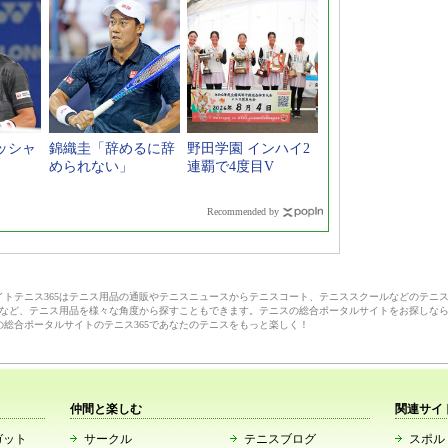
ッシャ
錦織圭「辞めるに辞
野田学園 インハイ2
」
められない」
連覇で4度目V
Recommended by
サイトテニス365はテニス用品の通販やテニスニュースからテニスコート、テニススクールなどのテニ
など、テニス用品を様々な角度から探すこともできます。テニスの総合ポータルサイトをお探しな
の総合ポータルサイトのテニス365であなたのテニスをもっと楽しく！
仲間と楽しむ
関連サイ
ガット
サークル
テニスブログ
スポルト