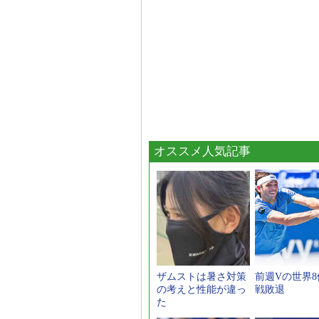
オススメ人気記事
ザムストは暑さ対策
前週Vの世界
の考えと性能が違っ
戦敗退
た