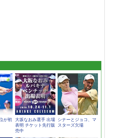
8位が初
大坂なおみ選手 出場
シナーとジョコ、マ
表明 チケット先行販
スターズ欠場
売中