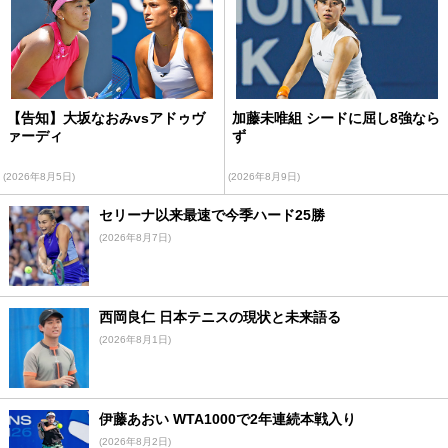
【告知】大坂なおみvsアドゥヴ
加藤未唯組 シードに屈し8強なら
ァーディ
ず
(2026年8月5日)
(2026年8月9日)
セリーナ以来最速で今季ハード25勝
(2026年8月7日)
西岡良仁 日本テニスの現状と未来語る
(2026年8月1日)
伊藤あおい WTA1000で2年連続本戦入り
(2026年8月2日)