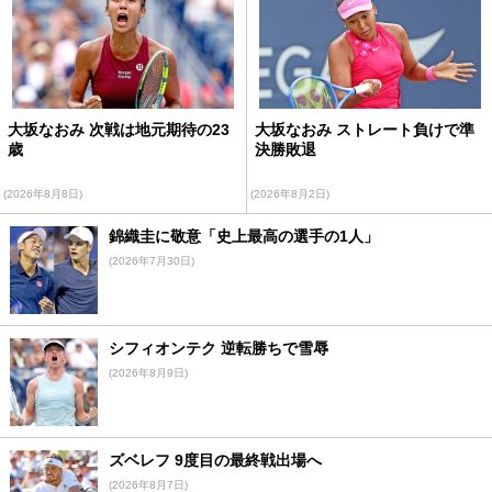
大坂なおみ 次戦は地元期待の23
大坂なおみ ストレート負けで準
歳
決勝敗退
(2026年8月8日)
(2026年8月2日)
錦織圭に敬意「史上最高の選手の1人」
(2026年7月30日)
シフィオンテク 逆転勝ちで雪辱
(2026年8月9日)
ズベレフ 9度目の最終戦出場へ
(2026年8月7日)