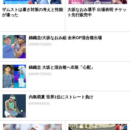
ザムストは暑さ対策の考えと性能
大坂なおみ選手 出場表明 チケッ
が違った
ト先行販売中
錦織圭/大坂なおみ組 全米OP混合複出場
(2026年7月28日)
錦織圭 大坂と混合複へ衣装「心配」
(2026年7月30日)
内島萌夏 世界1位にストレート負け
(2026年8月5日)