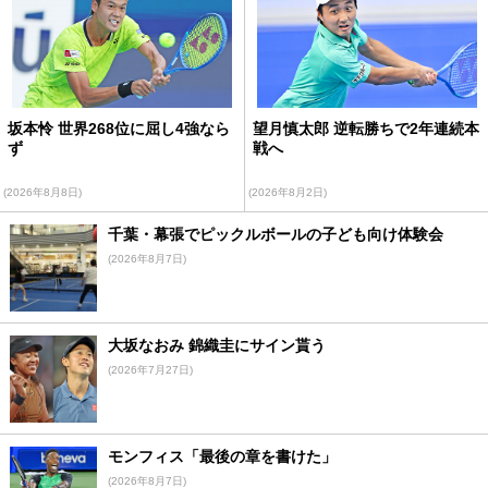
坂本怜 世界268位に屈し4強なら
望月慎太郎 逆転勝ちで2年連続本
ず
戦へ
(2026年8月8日)
(2026年8月2日)
千葉・幕張でピックルボールの子ども向け体験会
(2026年8月7日)
大坂なおみ 錦織圭にサイン貰う
(2026年7月27日)
モンフィス「最後の章を書けた」
(2026年8月7日)