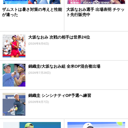
ザムストは暑さ対策の考えと性能
大坂なおみ選手 出場表明 チケッ
が違った
ト先行販売中
大坂なおみ 次戦の相手は世界24位
(2026年8月6日)
錦織圭/大坂なおみ組 全米OP混合複出場
(2026年7月28日)
錦織圭 シンシナティOP予選へ練習
(2026年8月7日)