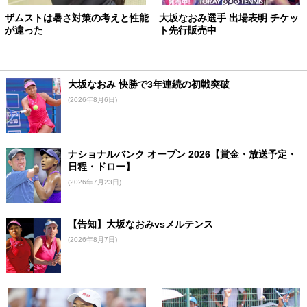
ザムストは暑さ対策の考えと性能
大坂なおみ選手 出場表明 チケッ
が違った
ト先行販売中
大坂なおみ 快勝で3年連続の初戦突破
(2026年8月6日)
ナショナルバンク オープン 2026【賞金・放送予定・
日程・ドロー】
(2026年7月23日)
【告知】大坂なおみvsメルテンス
(2026年8月7日)