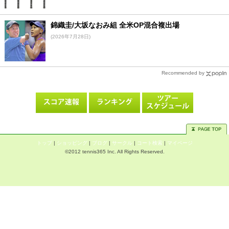
錦織圭/大坂なおみ組 全米OP混合複出場
(2026年7月28日)
Recommended by
トップ
|
ショッピング
|
ブログ
|
サークル
|
コート検索
|
マイページ
©2012 tennis365 Inc. All Rights Reserved.