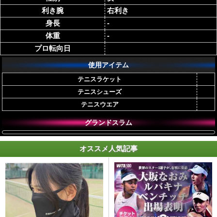
利き腕
右利き
身長
-
体重
-
プロ転向日
使用アイテム
テニスラケット
テニスシューズ
テニスウエア
グランドスラム
オススメ人気記事