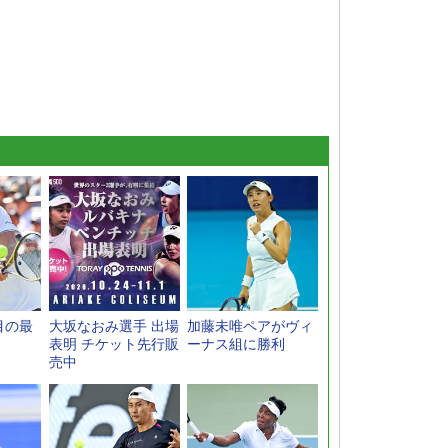
目の最
大坂なおみ選手 出場
加藤未唯ペアがヴィ
表明 チケット先行販
ーナス組に勝利
売中