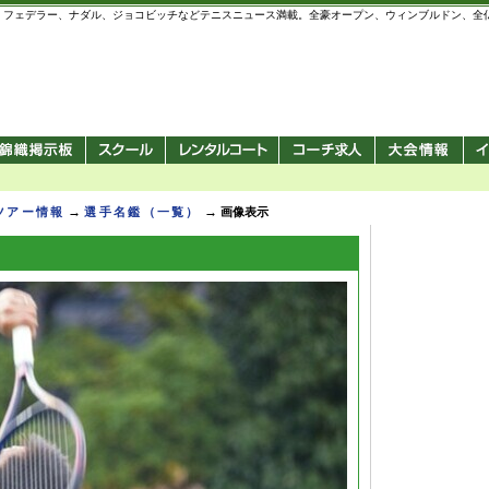
 錦織圭、フェデラー、ナダル、ジョコビッチなどテニスニュース満載。全豪オープン、ウィンブルドン、
→
→
Pツアー情報
選手名鑑（一覧）
画像表示