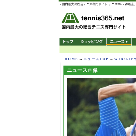
- 国内最大の総合テニス専門サイト テニス365 -
→
→
HOME
ニュースTOP
WTA/AT
ニュース画像