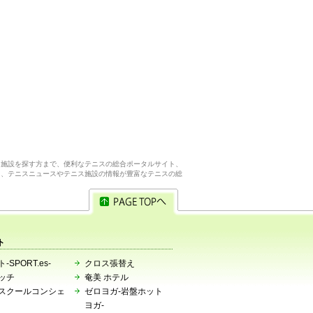
ス施設を探す方まで、便利なテニスの総合ポータルサイト、
ら、テニスニュースやテニス施設の情報が豊富なテニスの総
ト
-SPORT.es-
クロス張替え
ッチ
奄美 ホテル
スクールコンシェ
ゼロヨガ-岩盤ホット
ヨガ-