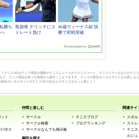
逆転勝ち
島袋将 チリッチにス
46歳ヴィーナス組 快
戦へ
トレート負け
勝で初戦突破
Recommended by
サイトテニス365はテニス用品の通販やテニスニュースからテニスコート、テニススクールなどのテニ
など、テニス用品を様々な角度から探すこともできます。テニスの総合ポータルサイトをお探しな
の総合ポータルサイトのテニス365であなたのテニスをもっと楽しく！
仲間と楽しむ
関連サイ
ガット
サークル
テニスブログ
スポルト
サークル検索
ブログランキング
ストレ
ード/ポス
サークルなんでも掲示板
テニス
ルジュ
施設を探す