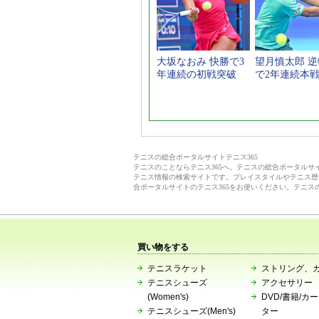
大坂なおみ 快勝で3
望月慎太郎 
年連続の初戦突破
で2年連続本
テニスの総合ポータルサイトテニス365
テニスのことならテニス365へ。テニスの総合ポータル
テニス情報の検索サイトです。プレイスタイルやテニス歴
合ポータルサイトのテニス365をお使いください。テニス
買い物をする
テニスラケット
ストリング、
テニスシューズ
アクセサリー
(Women's)
DVD/書籍/カ
テニスシューズ(Men's)
ター