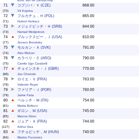
Botic van de Zandschulp
71
コプジバ・Ｖ (CZE)
868.00
(70)
Vit Kopriva
72
フルカチュ，Ｈ (POL)
865.00
(71)
Hubert Hurkacz
73
メジェドビッチ・Ｈ (SRB)
844.00
(73)
Hamad Medjedovic
74
ブルックスビー，Ｊ (USA)
810.00
(77)
Jenson Brooksby
75
モルカン・Ａ (SVK)
791.00
(74)
Alex Molcan
76
カラベリ・Ｃ (ARG)
790.00
(75)
Camilo Ugo Carabelli
77
チョインスキ・Ｊ (GBR)
770.00
(88)
Jan Choinski
78
ロイエ・Ｖ (FRA)
763.00
(78)
Valentin Royer
79
ファリア・Ｊ (POR)
760.00
(79)
Jaime Faria
80
ベルッチ・Ｍ (ITA)
754.00
(81)
Mattia Bellucci
81
ギロン，Ｍ (USA)
745.00
(85)
Marcos Giron
82
ジェア・Ａ (FRA)
744.00
(127)
Arthur Gea
83
フチョビッチ，Ｍ (HUN)
740.00
(84)
Marton Fucsovics