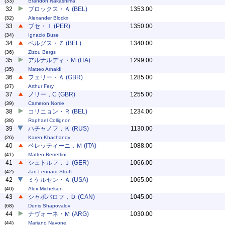
(33)
Brandon Nakashima
32
ブロックス・Ａ (BEL)
1353.00
(32)
Alexander Blockx
33
ブセ・Ｉ (PER)
1350.00
(34)
Ignacio Buse
34
ベルグス・Ｚ (BEL)
1340.00
(36)
Zizou Bergs
35
アルナルディ・Ｍ (ITA)
1299.00
(35)
Matteo Arnaldi
36
フェリー・Ａ (GBR)
1285.00
(37)
Arthur Fery
37
ノリー，C (GBR)
1255.00
(39)
Cameron Norrie
38
コリニョン・Ｒ (BEL)
1234.00
(38)
Raphael Collignon
39
ハチャノフ，Ｋ (RUS)
1130.00
(26)
Karen Khachanov
40
ベレッティーニ，Ｍ (ITA)
1088.00
(41)
Matteo Berrettini
41
シュトルフ，Ｊ (GER)
1066.00
(42)
Jan-Lennard Struff
42
ミケルセン・Ａ (USA)
1065.00
(40)
Alex Michelsen
43
シャポバロフ，Ｄ (CAN)
1045.00
(68)
Denis Shapovalov
44
ナヴォーネ・Ｍ (ARG)
1030.00
(44)
Mariano Navone