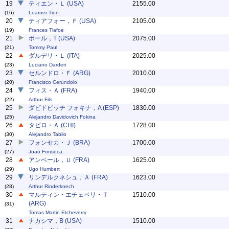
19
ティエン・Ｌ (USA)
2155.00
(16)
Learner Tien
20
ティアフォー，Ｆ (USA)
2105.00
(19)
Frances Tiafoe
21
ポール，T (USA)
2075.00
(21)
Tommy Paul
22
ダルデリ・Ｌ (ITA)
2025.00
(23)
Luciano Darderi
23
セルンドロ・Ｆ (ARG)
2010.00
(20)
Francisco Cerundolo
24
フィス・Ａ (FRA)
1940.00
(22)
Arthur Fils
25
ダビドビッチ フォキナ，A (ESP)
1830.00
(25)
Alejandro Davidovich Fokina
26
タビロ・Ａ (CHI)
1728.00
(30)
Alejandro Tabilo
27
フォンセカ・Ｊ (BRA)
1700.00
(27)
Joao Fonseca
28
アンベール，Ｕ (FRA)
1625.00
(29)
Ugo Humbert
29
リンデルクネシュ，Ａ (FRA)
1623.00
(28)
Arthur Rinderknech
30
マルティン・エチェベリ・Ｔ
1510.00
(ARG)
(31)
Tomas Martin Etcheverry
31
ナカシマ，B (USA)
1510.00