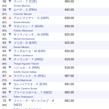
58
マハツ・Ｔ (CZE)
960.00
(54)
Tomas Machac
59
ムーテ，Ｃ (FRA)
945.00
(57)
Corentin Moutet
60
アルトマイヤー・Ｄ (GER)
939.00
(62)
Daniel Altmaier
61
マロジャン・Ｆ (HUN)
930.00
(55)
Fabian Marozsan
62
キツマノビッチ，Ｍ (SRB)
925.00
(60)
Miomir Kecmanovic
63
メリダ・Ｄ (ESP)
925.00
(61)
Daniel Merida
64
ランダルーセ・Ｍ (ESP)
920.00
(63)
Martin Landaluce
65
ティランテ・Ｔ (ARG)
919.00
(64)
Thiago Agustin Tirante
66
バジェホ・Ａ (PAR)
918.00
(65)
Adolfo Daniel Vallejo
67
マイクシャク，Ｋ (POL)
907.00
(72)
Kamil Majchrzak
68
カレノ=ブスタ，Ｐ (ESP)
891.00
(66)
Pablo Carreno Busta
69
フリークスポール，Ｔ (NED)
885.00
(67)
Tallon Griekspoor
70
ファン・デ・ザンスフルプ，Ｂ
882.00
(NED)
(69)