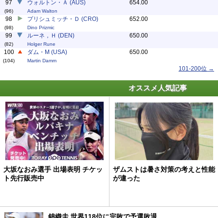
97
ウォルトン・Ａ (AUS)
654.00
(96)
Adam Walton
98
プリシュミッチ・Ｄ (CRO)
652.00
(98)
Dino Prizmic
99
ルーネ，Ｈ (DEN)
650.00
(82)
Holger Rune
100
ダム・M (USA)
650.00
(104)
Martin Damm
101-200位 →
オススメ人気記事
大坂なおみ選手 出場表明 チケッ
ザムストは暑さ対策の考えと性能
ト先行販売中
が違った
錦織圭 世界118位に完敗で予選敗退