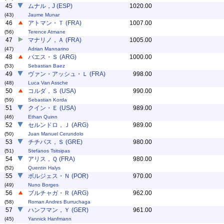
45
ムナル，J (ESP)
1020.00
(43)
Jaume Munar
46
アトマン・Ｔ (FRA)
1007.00
(56)
Terence Atmane
47
マナリノ，Ａ (FRA)
1005.00
(47)
Adrian Mannarino
48
バエス・Ｓ (ARG)
1000.00
(53)
Sebastian Baez
49
ヴァン・アッシュ・Ｌ (FRA)
998.00
(48)
Luca Van Assche
50
コルダ，Ｓ (USA)
990.00
(59)
Sebastian Korda
51
クイン・Ｅ (USA)
989.00
(46)
Ethan Quinn
52
セルンドロ，Ｊ (ARG)
989.00
(50)
Juan Manuel Cerundolo
53
チチパス，Ｓ (GRE)
980.00
(51)
Stefanos Tsitsipas
54
アリス，Ｑ (FRA)
980.00
(52)
Quentin Halys
55
ボルジェス・Ｎ (POR)
970.00
(49)
Nuno Borges
56
ブルチャガ・Ｒ (ARG)
962.00
(58)
Roman Andres Burruchaga
57
ハンフマン，Ｙ (GER)
961.00
(45)
Yannick Hanfmann