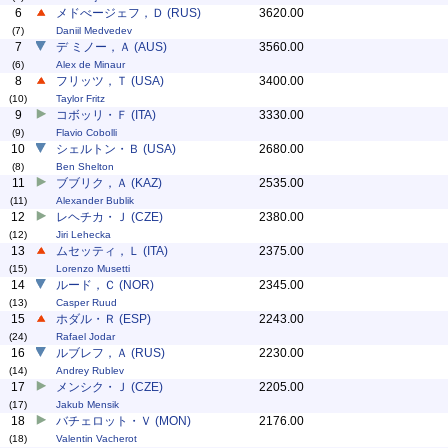
6
メドべージェフ，Ｄ (RUS)
3620.00
(7)
Daniil Medvedev
7
デ ミノー，Ａ (AUS)
3560.00
(6)
Alex de Minaur
8
フリッツ，Ｔ (USA)
3400.00
(10)
Taylor Fritz
9
コボッリ・Ｆ (ITA)
3330.00
(9)
Flavio Cobolli
10
シェルトン・Ｂ (USA)
2680.00
(8)
Ben Shelton
11
ブブリク，Ａ (KAZ)
2535.00
(11)
Alexander Bublik
12
レヘチカ・Ｊ (CZE)
2380.00
(12)
Jiri Lehecka
13
ムセッティ，Ｌ (ITA)
2375.00
(15)
Lorenzo Musetti
14
ルード，Ｃ (NOR)
2345.00
(13)
Casper Ruud
15
ホダル・Ｒ (ESP)
2243.00
(24)
Rafael Jodar
16
ルブレフ，Ａ (RUS)
2230.00
(14)
Andrey Rublev
17
メンシク・Ｊ (CZE)
2205.00
(17)
Jakub Mensik
18
バチェロット・Ｖ (MON)
2176.00
(18)
Valentin Vacherot