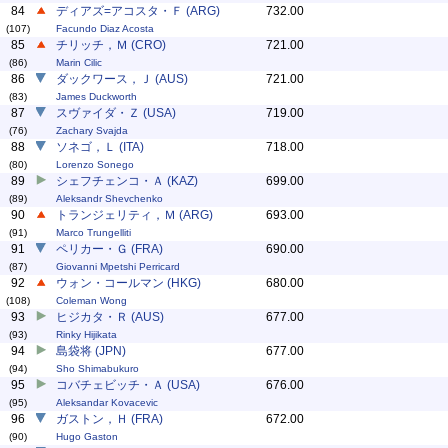
84
ディアズ=アコスタ・Ｆ (ARG)
732.00
(107)
Facundo Diaz Acosta
85
チリッチ，Ｍ (CRO)
721.00
(86)
Marin Cilic
86
ダックワース，Ｊ (AUS)
721.00
(83)
James Duckworth
87
スヴァイダ・Ｚ (USA)
719.00
(76)
Zachary Svajda
88
ソネゴ，Ｌ (ITA)
718.00
(80)
Lorenzo Sonego
89
シェフチェンコ・Ａ (KAZ)
699.00
(89)
Aleksandr Shevchenko
90
トランジェリティ，Ｍ (ARG)
693.00
(91)
Marco Trungelliti
91
ペリカー・Ｇ (FRA)
690.00
(87)
Giovanni Mpetshi Perricard
92
ウォン・コールマン (HKG)
680.00
(108)
Coleman Wong
93
ヒジカタ・Ｒ (AUS)
677.00
(93)
Rinky Hijikata
94
島袋将 (JPN)
677.00
(94)
Sho Shimabukuro
95
コバチェビッチ・Ａ (USA)
676.00
(95)
Aleksandar Kovacevic
96
ガストン，Ｈ (FRA)
672.00
(90)
Hugo Gaston