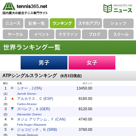
ATPシングルスランキング
(8月3日現在)
順位
名前
ポイント
1
シナー，J (ITA)
13450.00
(1)
Jannik Sinner
2
アルカラス，Ｃ (ESP)
8160.00
(3)
Carlos Alcaraz
3
ズベレフ，Ａ (GER)
8120.00
(2)
Alexander Zverev
4
オジェ アリアシム，Ｆ (CAN)
4740.00
(4)
Felix Auger-Aliassime
5
ジョコビッチ，Ｎ (SRB)
3760.00
(5)
Novak Djokovic