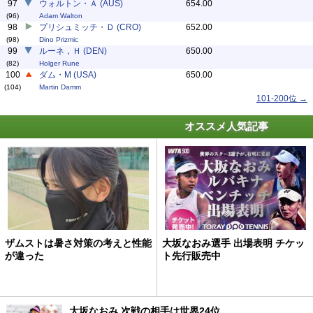
97
ウォルトン・Ａ (AUS)
654.00
(96)
Adam Walton
98
プリシュミッチ・Ｄ (CRO)
652.00
(98)
Dino Prizmic
99
ルーネ，Ｈ (DEN)
650.00
(82)
Holger Rune
100
ダム・M (USA)
650.00
(104)
Martin Damm
101-200位 →
オススメ人気記事
ザムストは暑さ対策の考えと性能
大坂なおみ選手 出場表明 チケッ
が違った
ト先行販売中
大坂なおみ 次戦の相手は世界24位