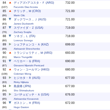
84
ディアズ=アコスタ・Ｆ (ARG)
732.00
(107)
Facundo Diaz Acosta
85
チリッチ，Ｍ (CRO)
721.00
(86)
Marin Cilic
86
ダックワース，Ｊ (AUS)
721.00
(83)
James Duckworth
87
スヴァイダ・Ｚ (USA)
719.00
(76)
Zachary Svajda
88
ソネゴ，Ｌ (ITA)
718.00
(80)
Lorenzo Sonego
89
シェフチェンコ・Ａ (KAZ)
699.00
(89)
Aleksandr Shevchenko
90
トランジェリティ，Ｍ (ARG)
693.00
(91)
Marco Trungelliti
91
ペリカー・Ｇ (FRA)
690.00
(87)
Giovanni Mpetshi Perricard
92
ウォン・コールマン (HKG)
680.00
(108)
Coleman Wong
93
ヒジカタ・Ｒ (AUS)
677.00
(93)
Rinky Hijikata
94
島袋将 (JPN)
677.00
(94)
Sho Shimabukuro
95
コバチェビッチ・Ａ (USA)
676.00
(95)
Aleksandar Kovacevic
96
ガストン，Ｈ (FRA)
672.00
(90)
Hugo Gaston