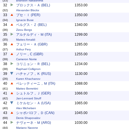
(33)
Brandon Nakashima
32
ブロックス・Ａ (BEL)
1353.00
(32)
Alexander Blockx
33
ブセ・Ｉ (PER)
1350.00
(34)
Ignacio Buse
34
ベルグス・Ｚ (BEL)
1340.00
(36)
Zizou Bergs
35
アルナルディ・Ｍ (ITA)
1299.00
(35)
Matteo Arnaldi
36
フェリー・Ａ (GBR)
1285.00
(37)
Arthur Fery
37
ノリー，C (GBR)
1255.00
(39)
Cameron Norrie
38
コリニョン・Ｒ (BEL)
1234.00
(38)
Raphael Collignon
39
ハチャノフ，Ｋ (RUS)
1130.00
(26)
Karen Khachanov
40
ベレッティーニ，Ｍ (ITA)
1088.00
(41)
Matteo Berrettini
41
シュトルフ，Ｊ (GER)
1066.00
(42)
Jan-Lennard Struff
42
ミケルセン・Ａ (USA)
1065.00
(40)
Alex Michelsen
43
シャポバロフ，Ｄ (CAN)
1045.00
(68)
Denis Shapovalov
44
ナヴォーネ・Ｍ (ARG)
1030.00
(44)
Mariano Navone