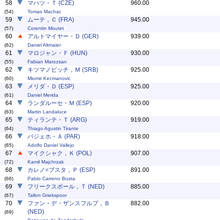
58
マハツ・Ｔ (CZE)
960.00
(54)
Tomas Machac
59
ムーテ，Ｃ (FRA)
945.00
(57)
Corentin Moutet
60
アルトマイヤー・Ｄ (GER)
939.00
(62)
Daniel Altmaier
61
マロジャン・Ｆ (HUN)
930.00
(55)
Fabian Marozsan
62
キツマノビッチ，Ｍ (SRB)
925.00
(60)
Miomir Kecmanovic
63
メリダ・Ｄ (ESP)
925.00
(61)
Daniel Merida
64
ランダルーセ・Ｍ (ESP)
920.00
(63)
Martin Landaluce
65
ティランテ・Ｔ (ARG)
919.00
(64)
Thiago Agustin Tirante
66
バジェホ・Ａ (PAR)
918.00
(65)
Adolfo Daniel Vallejo
67
マイクシャク，Ｋ (POL)
907.00
(72)
Kamil Majchrzak
68
カレノ=ブスタ，Ｐ (ESP)
891.00
(66)
Pablo Carreno Busta
69
フリークスポール，Ｔ (NED)
885.00
(67)
Tallon Griekspoor
70
ファン・デ・ザンスフルプ，Ｂ
882.00
(NED)
(69)