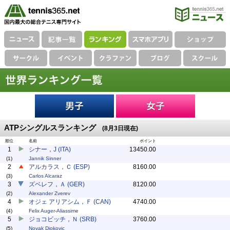
ATPシングルスランキング
(8月3日現在)
順位
名前
ポイント
1
シナー，J (ITA)
13450.00
(1)
Jannik Sinner
2
アルカラス，Ｃ (ESP)
8160.00
(3)
Carlos Alcaraz
3
ズベレフ，Ａ (GER)
8120.00
(2)
Alexander Zverev
4
オジェ アリアシム，Ｆ (CAN)
4740.00
(4)
Felix Auger-Aliassime
5
ジョコビッチ，Ｎ (SRB)
3760.00
(5)
Novak Djokovic