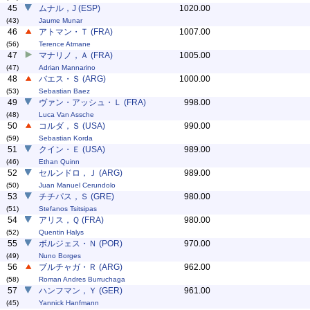
45
ムナル，J (ESP)
1020.00
(43)
Jaume Munar
46
アトマン・Ｔ (FRA)
1007.00
(56)
Terence Atmane
47
マナリノ，Ａ (FRA)
1005.00
(47)
Adrian Mannarino
48
バエス・Ｓ (ARG)
1000.00
(53)
Sebastian Baez
49
ヴァン・アッシュ・Ｌ (FRA)
998.00
(48)
Luca Van Assche
50
コルダ，Ｓ (USA)
990.00
(59)
Sebastian Korda
51
クイン・Ｅ (USA)
989.00
(46)
Ethan Quinn
52
セルンドロ，Ｊ (ARG)
989.00
(50)
Juan Manuel Cerundolo
53
チチパス，Ｓ (GRE)
980.00
(51)
Stefanos Tsitsipas
54
アリス，Ｑ (FRA)
980.00
(52)
Quentin Halys
55
ボルジェス・Ｎ (POR)
970.00
(49)
Nuno Borges
56
ブルチャガ・Ｒ (ARG)
962.00
(58)
Roman Andres Burruchaga
57
ハンフマン，Ｙ (GER)
961.00
(45)
Yannick Hanfmann