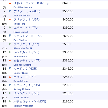
6
メドべージェフ，Ｄ (RUS)
3620.00
(7)
Daniil Medvedev
7
デ ミノー，Ａ (AUS)
3560.00
(6)
Alex de Minaur
8
フリッツ，Ｔ (USA)
3400.00
(10)
Taylor Fritz
9
コボッリ・Ｆ (ITA)
3330.00
(9)
Flavio Cobolli
10
シェルトン・Ｂ (USA)
2680.00
(8)
Ben Shelton
11
ブブリク，Ａ (KAZ)
2535.00
(11)
Alexander Bublik
12
レヘチカ・Ｊ (CZE)
2380.00
(12)
Jiri Lehecka
13
ムセッティ，Ｌ (ITA)
2375.00
(15)
Lorenzo Musetti
14
ルード，Ｃ (NOR)
2345.00
(13)
Casper Ruud
15
ホダル・Ｒ (ESP)
2243.00
(24)
Rafael Jodar
16
ルブレフ，Ａ (RUS)
2230.00
(14)
Andrey Rublev
17
メンシク・Ｊ (CZE)
2205.00
(17)
Jakub Mensik
18
バチェロット・Ｖ (MON)
2176.00
(18)
Valentin Vacherot