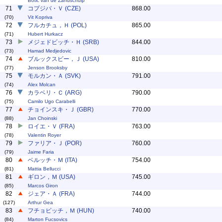
Botic van de Zandschulp
71
コプジバ・Ｖ (CZE)
868.00
(70)
Vit Kopriva
72
フルカチュ，Ｈ (POL)
865.00
(71)
Hubert Hurkacz
73
メジェドビッチ・Ｈ (SRB)
844.00
(73)
Hamad Medjedovic
74
ブルックスビー，Ｊ (USA)
810.00
(77)
Jenson Brooksby
75
モルカン・Ａ (SVK)
791.00
(74)
Alex Molcan
76
カラベリ・Ｃ (ARG)
790.00
(75)
Camilo Ugo Carabelli
77
チョインスキ・Ｊ (GBR)
770.00
(88)
Jan Choinski
78
ロイエ・Ｖ (FRA)
763.00
(78)
Valentin Royer
79
ファリア・Ｊ (POR)
760.00
(79)
Jaime Faria
80
ベルッチ・Ｍ (ITA)
754.00
(81)
Mattia Bellucci
81
ギロン，Ｍ (USA)
745.00
(85)
Marcos Giron
82
ジェア・Ａ (FRA)
744.00
(127)
Arthur Gea
83
フチョビッチ，Ｍ (HUN)
740.00
(84)
Marton Fucsovics