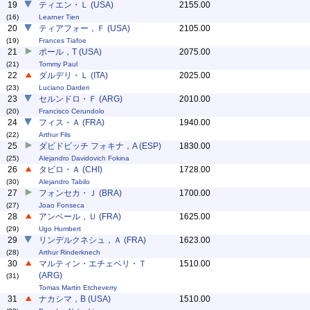
19
ティエン・Ｌ (USA)
2155.00
(16)
Learner Tien
20
ティアフォー，Ｆ (USA)
2105.00
(19)
Frances Tiafoe
21
ポール，T (USA)
2075.00
(21)
Tommy Paul
22
ダルデリ・Ｌ (ITA)
2025.00
(23)
Luciano Darderi
23
セルンドロ・Ｆ (ARG)
2010.00
(20)
Francisco Cerundolo
24
フィス・Ａ (FRA)
1940.00
(22)
Arthur Fils
25
ダビドビッチ フォキナ，A (ESP)
1830.00
(25)
Alejandro Davidovich Fokina
26
タビロ・Ａ (CHI)
1728.00
(30)
Alejandro Tabilo
27
フォンセカ・Ｊ (BRA)
1700.00
(27)
Joao Fonseca
28
アンベール，Ｕ (FRA)
1625.00
(29)
Ugo Humbert
29
リンデルクネシュ，Ａ (FRA)
1623.00
(28)
Arthur Rinderknech
30
マルティン・エチェベリ・Ｔ
1510.00
(ARG)
(31)
Tomas Martin Etcheverry
31
ナカシマ，B (USA)
1510.00