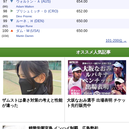
97
ウォルトン・Ａ (AUS)
654.00
(96)
Adam Walton
98
プリシュミッチ・Ｄ (CRO)
652.00
(98)
Dino Prizmic
99
ルーネ，Ｈ (DEN)
650.00
(82)
Holger Rune
100
ダム・M (USA)
650.00
(104)
Martin Damm
101-200位 →
オススメ人気記事
ザムストは暑さ対策の考えと性能
大坂なおみ選手 出場表明 チケッ
が違った
ト先行販売中
精華学園宮島 インハイ制覇、広島勢初