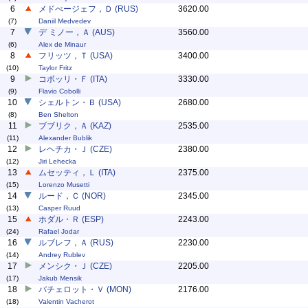
6
メドべージェフ，Ｄ (RUS)
3620.00
(7)
Daniil Medvedev
7
デ ミノー，Ａ (AUS)
3560.00
(6)
Alex de Minaur
8
フリッツ，Ｔ (USA)
3400.00
(10)
Taylor Fritz
9
コボッリ・Ｆ (ITA)
3330.00
(9)
Flavio Cobolli
10
シェルトン・Ｂ (USA)
2680.00
(8)
Ben Shelton
11
ブブリク，Ａ (KAZ)
2535.00
(11)
Alexander Bublik
12
レヘチカ・Ｊ (CZE)
2380.00
(12)
Jiri Lehecka
13
ムセッティ，Ｌ (ITA)
2375.00
(15)
Lorenzo Musetti
14
ルード，Ｃ (NOR)
2345.00
(13)
Casper Ruud
15
ホダル・Ｒ (ESP)
2243.00
(24)
Rafael Jodar
16
ルブレフ，Ａ (RUS)
2230.00
(14)
Andrey Rublev
17
メンシク・Ｊ (CZE)
2205.00
(17)
Jakub Mensik
18
バチェロット・Ｖ (MON)
2176.00
(18)
Valentin Vacherot