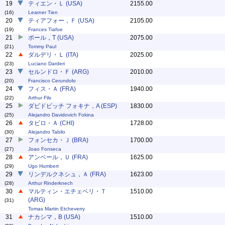
19
ティエン・Ｌ (USA)
2155.00
(16)
Learner Tien
20
ティアフォー，Ｆ (USA)
2105.00
(19)
Frances Tiafoe
21
ポール，T (USA)
2075.00
(21)
Tommy Paul
22
ダルデリ・Ｌ (ITA)
2025.00
(23)
Luciano Darderi
23
セルンドロ・Ｆ (ARG)
2010.00
(20)
Francisco Cerundolo
24
フィス・Ａ (FRA)
1940.00
(22)
Arthur Fils
25
ダビドビッチ フォキナ，A (ESP)
1830.00
(25)
Alejandro Davidovich Fokina
26
タビロ・Ａ (CHI)
1728.00
(30)
Alejandro Tabilo
27
フォンセカ・Ｊ (BRA)
1700.00
(27)
Joao Fonseca
28
アンベール，Ｕ (FRA)
1625.00
(29)
Ugo Humbert
29
リンデルクネシュ，Ａ (FRA)
1623.00
(28)
Arthur Rinderknech
30
マルティン・エチェベリ・Ｔ
1510.00
(ARG)
(31)
Tomas Martin Etcheverry
31
ナカシマ，B (USA)
1510.00