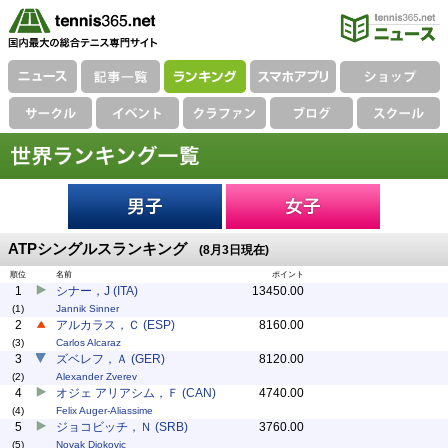
ATPシングルスランキング
(8月3日現在)
順位
名前
ポイント
1
シナー，J (ITA)
13450.00
(1)
Jannik Sinner
2
アルカラス，Ｃ (ESP)
8160.00
(3)
Carlos Alcaraz
3
ズベレフ，Ａ (GER)
8120.00
(2)
Alexander Zverev
4
オジェ アリアシム，Ｆ (CAN)
4740.00
(4)
Felix Auger-Aliassime
5
ジョコビッチ，Ｎ (SRB)
3760.00
(5)
Novak Djokovic