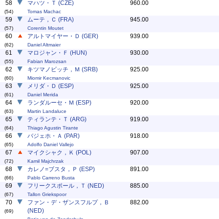
58
マハツ・Ｔ (CZE)
960.00
(54)
Tomas Machac
59
ムーテ，Ｃ (FRA)
945.00
(57)
Corentin Moutet
60
アルトマイヤー・Ｄ (GER)
939.00
(62)
Daniel Altmaier
61
マロジャン・Ｆ (HUN)
930.00
(55)
Fabian Marozsan
62
キツマノビッチ，Ｍ (SRB)
925.00
(60)
Miomir Kecmanovic
63
メリダ・Ｄ (ESP)
925.00
(61)
Daniel Merida
64
ランダルーセ・Ｍ (ESP)
920.00
(63)
Martin Landaluce
65
ティランテ・Ｔ (ARG)
919.00
(64)
Thiago Agustin Tirante
66
バジェホ・Ａ (PAR)
918.00
(65)
Adolfo Daniel Vallejo
67
マイクシャク，Ｋ (POL)
907.00
(72)
Kamil Majchrzak
68
カレノ=ブスタ，Ｐ (ESP)
891.00
(66)
Pablo Carreno Busta
69
フリークスポール，Ｔ (NED)
885.00
(67)
Tallon Griekspoor
70
ファン・デ・ザンスフルプ，Ｂ
882.00
(NED)
(69)