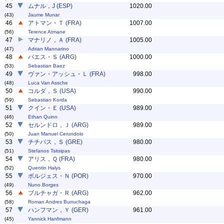
45
ムナル，J (ESP)
1020.00
(43)
Jaume Munar
46
アトマン・Ｔ (FRA)
1007.00
(56)
Terence Atmane
47
マナリノ，Ａ (FRA)
1005.00
(47)
Adrian Mannarino
48
バエス・Ｓ (ARG)
1000.00
(53)
Sebastian Baez
49
ヴァン・アッシュ・Ｌ (FRA)
998.00
(48)
Luca Van Assche
50
コルダ，Ｓ (USA)
990.00
(59)
Sebastian Korda
51
クイン・Ｅ (USA)
989.00
(46)
Ethan Quinn
52
セルンドロ，Ｊ (ARG)
989.00
(50)
Juan Manuel Cerundolo
53
チチパス，Ｓ (GRE)
980.00
(51)
Stefanos Tsitsipas
54
アリス，Ｑ (FRA)
980.00
(52)
Quentin Halys
55
ボルジェス・Ｎ (POR)
970.00
(49)
Nuno Borges
56
ブルチャガ・Ｒ (ARG)
962.00
(58)
Roman Andres Burruchaga
57
ハンフマン，Ｙ (GER)
961.00
(45)
Yannick Hanfmann