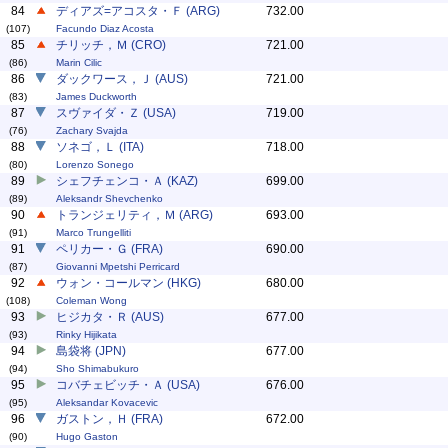
84
ディアズ=アコスタ・Ｆ (ARG)
732.00
(107)
Facundo Diaz Acosta
85
チリッチ，Ｍ (CRO)
721.00
(86)
Marin Cilic
86
ダックワース，Ｊ (AUS)
721.00
(83)
James Duckworth
87
スヴァイダ・Ｚ (USA)
719.00
(76)
Zachary Svajda
88
ソネゴ，Ｌ (ITA)
718.00
(80)
Lorenzo Sonego
89
シェフチェンコ・Ａ (KAZ)
699.00
(89)
Aleksandr Shevchenko
90
トランジェリティ，Ｍ (ARG)
693.00
(91)
Marco Trungelliti
91
ペリカー・Ｇ (FRA)
690.00
(87)
Giovanni Mpetshi Perricard
92
ウォン・コールマン (HKG)
680.00
(108)
Coleman Wong
93
ヒジカタ・Ｒ (AUS)
677.00
(93)
Rinky Hijikata
94
島袋将 (JPN)
677.00
(94)
Sho Shimabukuro
95
コバチェビッチ・Ａ (USA)
676.00
(95)
Aleksandar Kovacevic
96
ガストン，Ｈ (FRA)
672.00
(90)
Hugo Gaston