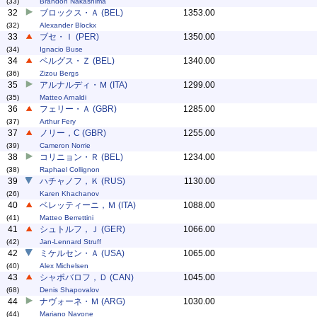
(33)
Brandon Nakashima
32
ブロックス・Ａ (BEL)
1353.00
(32)
Alexander Blockx
33
ブセ・Ｉ (PER)
1350.00
(34)
Ignacio Buse
34
ベルグス・Ｚ (BEL)
1340.00
(36)
Zizou Bergs
35
アルナルディ・Ｍ (ITA)
1299.00
(35)
Matteo Arnaldi
36
フェリー・Ａ (GBR)
1285.00
(37)
Arthur Fery
37
ノリー，C (GBR)
1255.00
(39)
Cameron Norrie
38
コリニョン・Ｒ (BEL)
1234.00
(38)
Raphael Collignon
39
ハチャノフ，Ｋ (RUS)
1130.00
(26)
Karen Khachanov
40
ベレッティーニ，Ｍ (ITA)
1088.00
(41)
Matteo Berrettini
41
シュトルフ，Ｊ (GER)
1066.00
(42)
Jan-Lennard Struff
42
ミケルセン・Ａ (USA)
1065.00
(40)
Alex Michelsen
43
シャポバロフ，Ｄ (CAN)
1045.00
(68)
Denis Shapovalov
44
ナヴォーネ・Ｍ (ARG)
1030.00
(44)
Mariano Navone