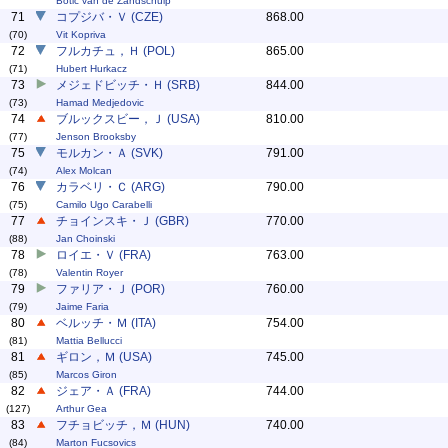
Botic van de Zandschulp
71
コプジバ・Ｖ (CZE)
868.00
(70)
Vit Kopriva
72
フルカチュ，Ｈ (POL)
865.00
(71)
Hubert Hurkacz
73
メジェドビッチ・Ｈ (SRB)
844.00
(73)
Hamad Medjedovic
74
ブルックスビー，Ｊ (USA)
810.00
(77)
Jenson Brooksby
75
モルカン・Ａ (SVK)
791.00
(74)
Alex Molcan
76
カラベリ・Ｃ (ARG)
790.00
(75)
Camilo Ugo Carabelli
77
チョインスキ・Ｊ (GBR)
770.00
(88)
Jan Choinski
78
ロイエ・Ｖ (FRA)
763.00
(78)
Valentin Royer
79
ファリア・Ｊ (POR)
760.00
(79)
Jaime Faria
80
ベルッチ・Ｍ (ITA)
754.00
(81)
Mattia Bellucci
81
ギロン，Ｍ (USA)
745.00
(85)
Marcos Giron
82
ジェア・Ａ (FRA)
744.00
(127)
Arthur Gea
83
フチョビッチ，Ｍ (HUN)
740.00
(84)
Marton Fucsovics