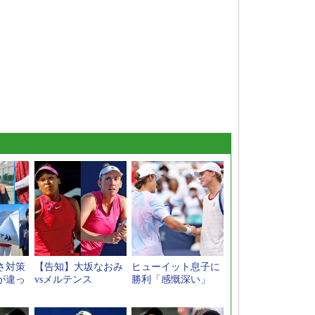
さ対策
【告知】大坂なおみ
ヒューイット息子に
が違っ
vsメルテンス
勝利「感慨深い」