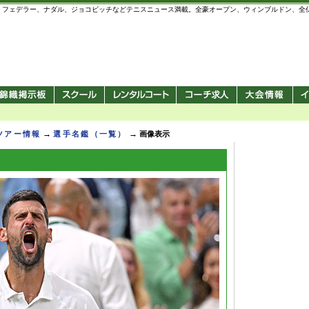
 錦織圭、フェデラー、ナダル、ジョコビッチなどテニスニュース満載。全豪オープン、ウィンブルドン、
→
→
Pツアー情報
選手名鑑（一覧）
画像表示