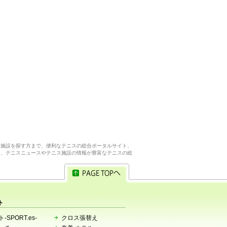
ス施設を探す方まで、便利なテニスの総合ポータルサイト、
ら、テニスニュースやテニス施設の情報が豊富なテニスの総
ト
-SPORT.es-
クロス張替え