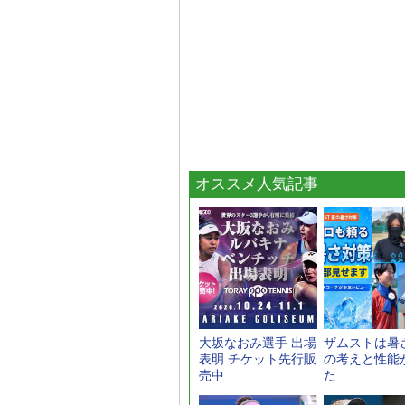
オススメ人気記事
大坂なおみ選手 出場
ザムストは暑
表明 チケット先行販
の考えと性能
売中
た