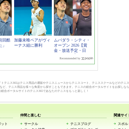
前回酷
加藤未唯ペアがヴィ
ムバダラ・シティ・
た」
ーナス組に勝利
オープン 2026【賞
金・放送予定・日
程・ドロー】
Recommended by
サイトテニス365はテニス用品の通販やテニスニュースからテニスコート、テニススクールなどのテニ
など、テニス用品を様々な角度から探すこともできます。テニスの総合ポータルサイトをお探しな
の総合ポータルサイトのテニス365であなたのテニスをもっと楽しく！
仲間と楽しむ
関連サイ
ガット
サークル
テニスブログ
スポルト