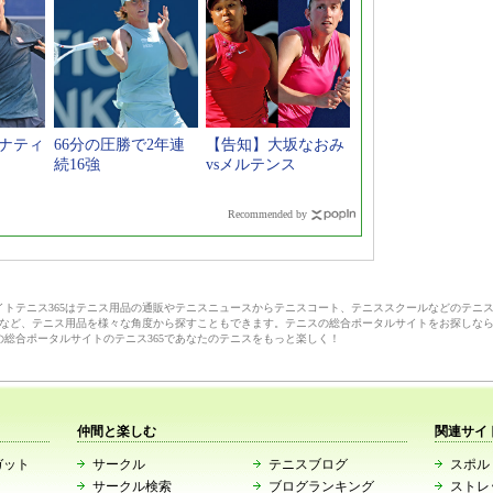
シナティ
66分の圧勝で2年連
【告知】大坂なおみ
続16強
vsメルテンス
Recommended by
サイトテニス365はテニス用品の通販やテニスニュースからテニスコート、テニススクールなどのテニ
など、テニス用品を様々な角度から探すこともできます。テニスの総合ポータルサイトをお探しな
の総合ポータルサイトのテニス365であなたのテニスをもっと楽しく！
仲間と楽しむ
関連サイ
ガット
サークル
テニスブログ
スポルト
サークル検索
ブログランキング
ストレ