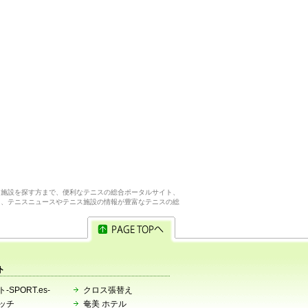
ス施設を探す方まで、便利なテニスの総合ポータルサイト、
ら、テニスニュースやテニス施設の情報が豊富なテニスの総
ト
-SPORT.es-
クロス張替え
ッチ
奄美 ホテル