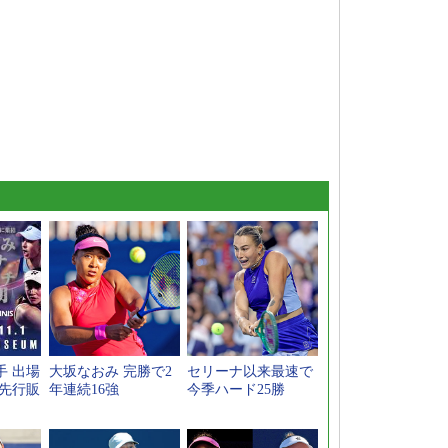
手 出場
大坂なおみ 完勝で2
セリーナ以来最速で
ト先行販
年連続16強
今季ハード25勝