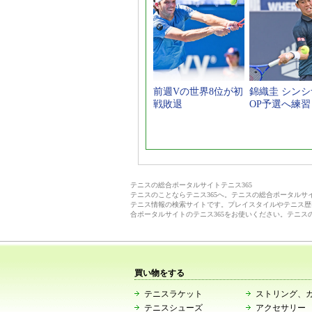
前週Vの世界8位が初
錦織圭 シン
戦敗退
OP予選へ練習
テニスの総合ポータルサイトテニス365
テニスのことならテニス365へ。テニスの総合ポータル
テニス情報の検索サイトです。プレイスタイルやテニス歴
合ポータルサイトのテニス365をお使いください。テニス
買い物をする
テニスラケット
ストリング、
テニスシューズ
アクセサリー