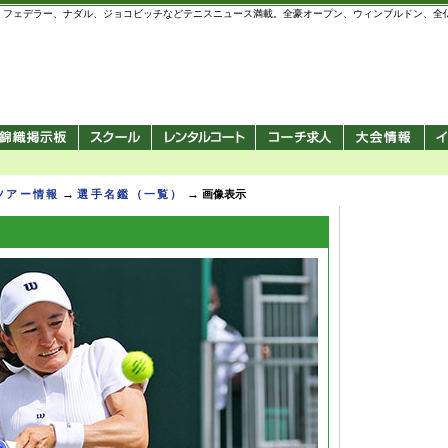
 錦織圭、フェデラー、ナダル、ジョコビッチなどテニスニュース満載。全豪オープン、ウィンブルドン、
→
→
Pツアー情報
選手名鑑（一覧）
画像表示