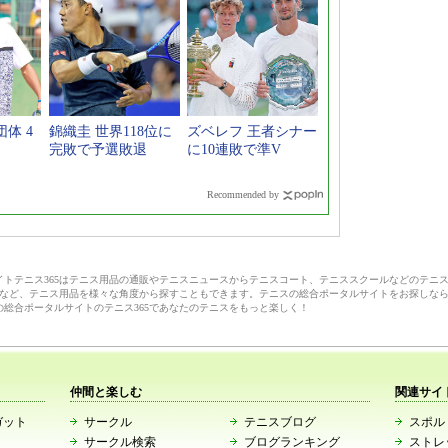
体 4
錦織圭 世界118位に
ズベレフ 王者シナー
完敗で予選敗退
に10連敗で準V
Recommended by
サイトテニス365はテニス用品の通販やテニスニュースからテニスコート、テニススクールなどのテニ
など、テニス用品を様々な角度から探すこともできます。テニスの総合ポータルサイトをお探しな
の総合ポータルサイトのテニス365であなたのテニスをもっと楽しく！
仲間と楽しむ
関連サイ
ガット
サークル
テニスブログ
スポルト
サークル検索
ブログランキング
ストレ