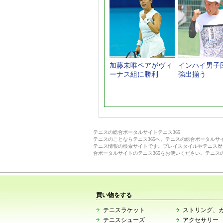
加藤未唯ペアがヴィ
インハイ男子団
ーナス組に勝利
強出揃う
テニスの総合ポータルサイトテニス365
テニスのことならテニス365へ。テニスの総合ポータル
テニス情報の検索サイトです。プレイスタイルやテニス歴
合ポータルサイトのテニス365をお使いください。テニス
買い物をする
テニスラケット
ストリング、
テニスシューズ
アクセサリー