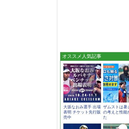
オススメ人気記事
大坂なおみ選手 出場
ザムストは暑
表明 チケット先行販
の考えと性能
売中
た