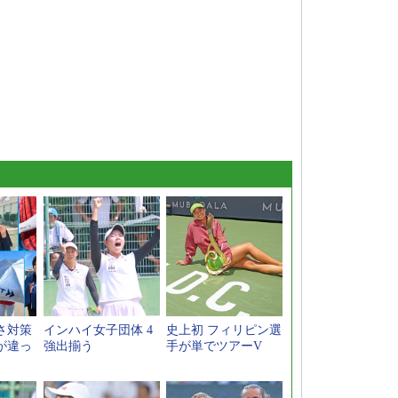
さ対策
インハイ女子団体 4
史上初 フィリピン選
が違っ
強出揃う
手が単でツアーV