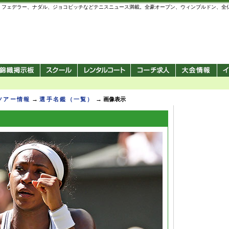
 錦織圭、フェデラー、ナダル、ジョコビッチなどテニスニュース満載。全豪オープン、ウィンブルドン、
→
→
Pツアー情報
選手名鑑（一覧）
画像表示