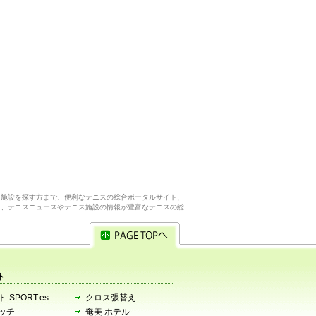
ス施設を探す方まで、便利なテニスの総合ポータルサイト、
ら、テニスニュースやテニス施設の情報が豊富なテニスの総
ト
-SPORT.es-
クロス張替え
ッチ
奄美 ホテル