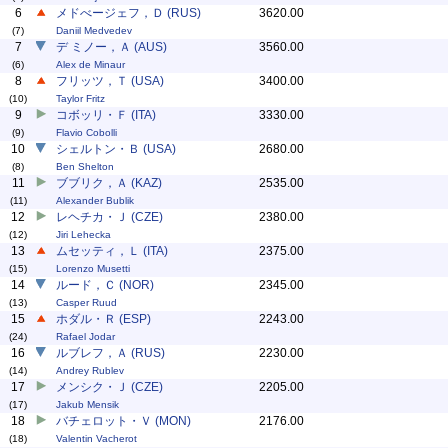
6
メドべージェフ，Ｄ (RUS)
3620.00
(7)
Daniil Medvedev
7
デ ミノー，Ａ (AUS)
3560.00
(6)
Alex de Minaur
8
フリッツ，Ｔ (USA)
3400.00
(10)
Taylor Fritz
9
コボッリ・Ｆ (ITA)
3330.00
(9)
Flavio Cobolli
10
シェルトン・Ｂ (USA)
2680.00
(8)
Ben Shelton
11
ブブリク，Ａ (KAZ)
2535.00
(11)
Alexander Bublik
12
レヘチカ・Ｊ (CZE)
2380.00
(12)
Jiri Lehecka
13
ムセッティ，Ｌ (ITA)
2375.00
(15)
Lorenzo Musetti
14
ルード，Ｃ (NOR)
2345.00
(13)
Casper Ruud
15
ホダル・Ｒ (ESP)
2243.00
(24)
Rafael Jodar
16
ルブレフ，Ａ (RUS)
2230.00
(14)
Andrey Rublev
17
メンシク・Ｊ (CZE)
2205.00
(17)
Jakub Mensik
18
バチェロット・Ｖ (MON)
2176.00
(18)
Valentin Vacherot