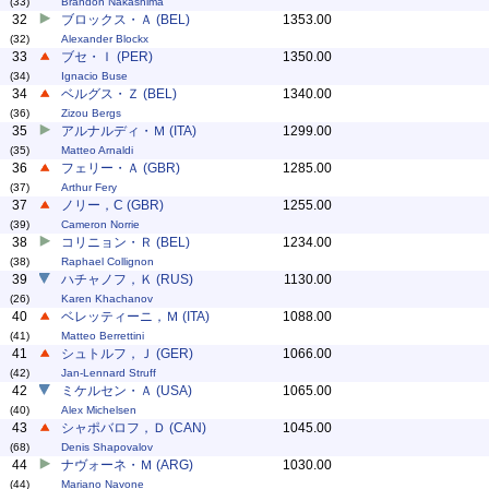
(33)
Brandon Nakashima
32
ブロックス・Ａ (BEL)
1353.00
(32)
Alexander Blockx
33
ブセ・Ｉ (PER)
1350.00
(34)
Ignacio Buse
34
ベルグス・Ｚ (BEL)
1340.00
(36)
Zizou Bergs
35
アルナルディ・Ｍ (ITA)
1299.00
(35)
Matteo Arnaldi
36
フェリー・Ａ (GBR)
1285.00
(37)
Arthur Fery
37
ノリー，C (GBR)
1255.00
(39)
Cameron Norrie
38
コリニョン・Ｒ (BEL)
1234.00
(38)
Raphael Collignon
39
ハチャノフ，Ｋ (RUS)
1130.00
(26)
Karen Khachanov
40
ベレッティーニ，Ｍ (ITA)
1088.00
(41)
Matteo Berrettini
41
シュトルフ，Ｊ (GER)
1066.00
(42)
Jan-Lennard Struff
42
ミケルセン・Ａ (USA)
1065.00
(40)
Alex Michelsen
43
シャポバロフ，Ｄ (CAN)
1045.00
(68)
Denis Shapovalov
44
ナヴォーネ・Ｍ (ARG)
1030.00
(44)
Mariano Navone