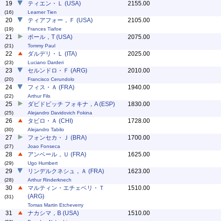
19
ティエン・Ｌ (USA)
2155.00
(16)
Learner Tien
20
ティアフォー，Ｆ (USA)
2105.00
(19)
Frances Tiafoe
21
ポール，T (USA)
2075.00
(21)
Tommy Paul
22
ダルデリ・Ｌ (ITA)
2025.00
(23)
Luciano Darderi
23
セルンドロ・Ｆ (ARG)
2010.00
(20)
Francisco Cerundolo
24
フィス・Ａ (FRA)
1940.00
(22)
Arthur Fils
25
ダビドビッチ フォキナ，A (ESP)
1830.00
(25)
Alejandro Davidovich Fokina
26
タビロ・Ａ (CHI)
1728.00
(30)
Alejandro Tabilo
27
フォンセカ・Ｊ (BRA)
1700.00
(27)
Joao Fonseca
28
アンベール，Ｕ (FRA)
1625.00
(29)
Ugo Humbert
29
リンデルクネシュ，Ａ (FRA)
1623.00
(28)
Arthur Rinderknech
30
マルティン・エチェベリ・Ｔ
1510.00
(ARG)
(31)
Tomas Martin Etcheverry
31
ナカシマ，B (USA)
1510.00