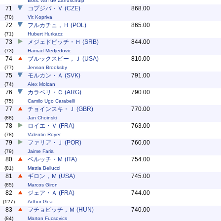
Botic van de Zandschulp
71
コプジバ・Ｖ (CZE)
868.00
(70)
Vit Kopriva
72
フルカチュ，Ｈ (POL)
865.00
(71)
Hubert Hurkacz
73
メジェドビッチ・Ｈ (SRB)
844.00
(73)
Hamad Medjedovic
74
ブルックスビー，Ｊ (USA)
810.00
(77)
Jenson Brooksby
75
モルカン・Ａ (SVK)
791.00
(74)
Alex Molcan
76
カラベリ・Ｃ (ARG)
790.00
(75)
Camilo Ugo Carabelli
77
チョインスキ・Ｊ (GBR)
770.00
(88)
Jan Choinski
78
ロイエ・Ｖ (FRA)
763.00
(78)
Valentin Royer
79
ファリア・Ｊ (POR)
760.00
(79)
Jaime Faria
80
ベルッチ・Ｍ (ITA)
754.00
(81)
Mattia Bellucci
81
ギロン，Ｍ (USA)
745.00
(85)
Marcos Giron
82
ジェア・Ａ (FRA)
744.00
(127)
Arthur Gea
83
フチョビッチ，Ｍ (HUN)
740.00
(84)
Marton Fucsovics