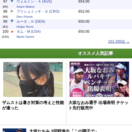
97
ウォルトン・Ａ (AUS)
654.00
(96)
Adam Walton
98
プリシュミッチ・Ｄ (CRO)
652.00
(98)
Dino Prizmic
99
ルーネ，Ｈ (DEN)
650.00
(82)
Holger Rune
100
ダム・M (USA)
650.00
(104)
Martin Damm
101-200位 →
オススメ人気記事
ザムストは暑さ対策の考えと性能
大坂なおみ選手 出場表明 チケッ
が違った
ト先行販売中
大坂なおみ 3回戦進出「この調子で」