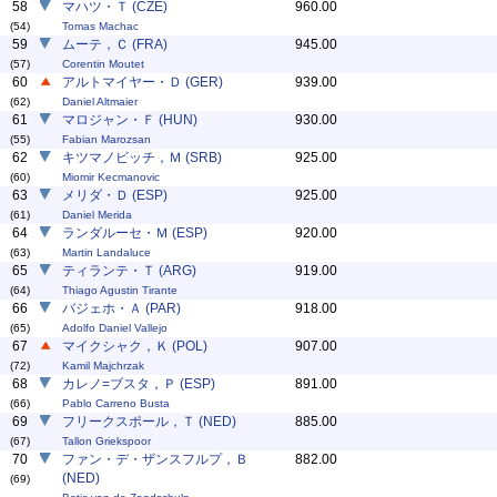
58
マハツ・Ｔ (CZE)
960.00
(54)
Tomas Machac
59
ムーテ，Ｃ (FRA)
945.00
(57)
Corentin Moutet
60
アルトマイヤー・Ｄ (GER)
939.00
(62)
Daniel Altmaier
61
マロジャン・Ｆ (HUN)
930.00
(55)
Fabian Marozsan
62
キツマノビッチ，Ｍ (SRB)
925.00
(60)
Miomir Kecmanovic
63
メリダ・Ｄ (ESP)
925.00
(61)
Daniel Merida
64
ランダルーセ・Ｍ (ESP)
920.00
(63)
Martin Landaluce
65
ティランテ・Ｔ (ARG)
919.00
(64)
Thiago Agustin Tirante
66
バジェホ・Ａ (PAR)
918.00
(65)
Adolfo Daniel Vallejo
67
マイクシャク，Ｋ (POL)
907.00
(72)
Kamil Majchrzak
68
カレノ=ブスタ，Ｐ (ESP)
891.00
(66)
Pablo Carreno Busta
69
フリークスポール，Ｔ (NED)
885.00
(67)
Tallon Griekspoor
70
ファン・デ・ザンスフルプ，Ｂ
882.00
(NED)
(69)