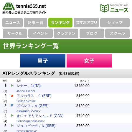
ATPシングルスランキング
(8月3日現在)
順位
名前
ポイント
1
シナー，J (ITA)
13450.00
(1)
Jannik Sinner
2
アルカラス，Ｃ (ESP)
8160.00
(3)
Carlos Alcaraz
3
ズベレフ，Ａ (GER)
8120.00
(2)
Alexander Zverev
4
オジェ アリアシム，Ｆ (CAN)
4740.00
(4)
Felix Auger-Aliassime
5
ジョコビッチ，Ｎ (SRB)
3760.00
(5)
Novak Djokovic