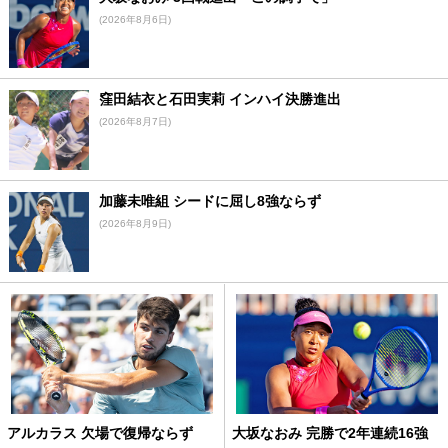
(2026年8月6日)
窪田結衣と石田実莉 インハイ決勝進出
(2026年8月7日)
加藤未唯組 シードに屈し8強ならず
(2026年8月9日)
アルカラス 欠場で復帰ならず
大坂なおみ 完勝で2年連続16強