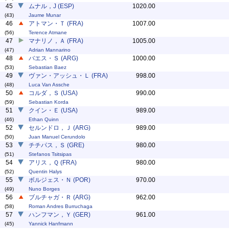
45
ムナル，J (ESP)
1020.00
(43)
Jaume Munar
46
アトマン・Ｔ (FRA)
1007.00
(56)
Terence Atmane
47
マナリノ，Ａ (FRA)
1005.00
(47)
Adrian Mannarino
48
バエス・Ｓ (ARG)
1000.00
(53)
Sebastian Baez
49
ヴァン・アッシュ・Ｌ (FRA)
998.00
(48)
Luca Van Assche
50
コルダ，Ｓ (USA)
990.00
(59)
Sebastian Korda
51
クイン・Ｅ (USA)
989.00
(46)
Ethan Quinn
52
セルンドロ，Ｊ (ARG)
989.00
(50)
Juan Manuel Cerundolo
53
チチパス，Ｓ (GRE)
980.00
(51)
Stefanos Tsitsipas
54
アリス，Ｑ (FRA)
980.00
(52)
Quentin Halys
55
ボルジェス・Ｎ (POR)
970.00
(49)
Nuno Borges
56
ブルチャガ・Ｒ (ARG)
962.00
(58)
Roman Andres Burruchaga
57
ハンフマン，Ｙ (GER)
961.00
(45)
Yannick Hanfmann