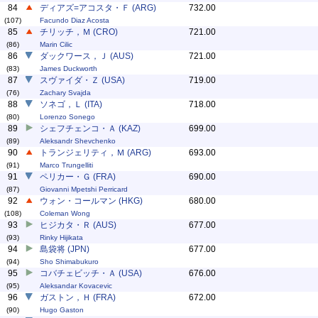
84
ディアズ=アコスタ・Ｆ (ARG)
732.00
(107)
Facundo Diaz Acosta
85
チリッチ，Ｍ (CRO)
721.00
(86)
Marin Cilic
86
ダックワース，Ｊ (AUS)
721.00
(83)
James Duckworth
87
スヴァイダ・Ｚ (USA)
719.00
(76)
Zachary Svajda
88
ソネゴ，Ｌ (ITA)
718.00
(80)
Lorenzo Sonego
89
シェフチェンコ・Ａ (KAZ)
699.00
(89)
Aleksandr Shevchenko
90
トランジェリティ，Ｍ (ARG)
693.00
(91)
Marco Trungelliti
91
ペリカー・Ｇ (FRA)
690.00
(87)
Giovanni Mpetshi Perricard
92
ウォン・コールマン (HKG)
680.00
(108)
Coleman Wong
93
ヒジカタ・Ｒ (AUS)
677.00
(93)
Rinky Hijikata
94
島袋将 (JPN)
677.00
(94)
Sho Shimabukuro
95
コバチェビッチ・Ａ (USA)
676.00
(95)
Aleksandar Kovacevic
96
ガストン，Ｈ (FRA)
672.00
(90)
Hugo Gaston