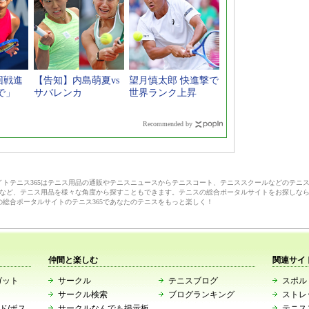
回戦進
【告知】内島萌夏vs
望月慎太郎 快進撃で
で」
サバレンカ
世界ランク上昇
Recommended by
サイトテニス365はテニス用品の通販やテニスニュースからテニスコート、テニススクールなどのテニ
など、テニス用品を様々な角度から探すこともできます。テニスの総合ポータルサイトをお探しな
の総合ポータルサイトのテニス365であなたのテニスをもっと楽しく！
仲間と楽しむ
関連サイ
ガット
サークル
テニスブログ
スポルト
サークル検索
ブログランキング
ストレ
ード/ポス
サークルなんでも掲示板
テニス