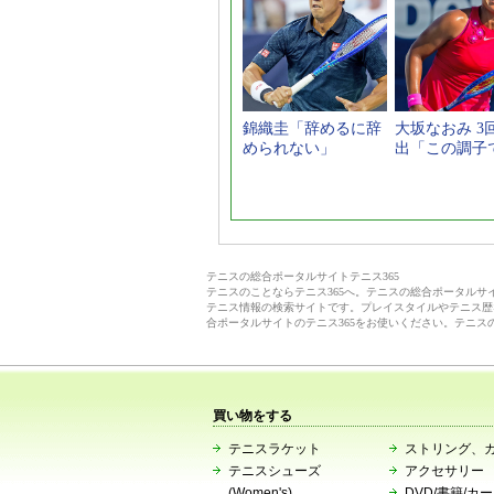
錦織圭「辞めるに辞
大坂なおみ 3
められない」
出「この調子
テニスの総合ポータルサイトテニス365
テニスのことならテニス365へ。テニスの総合ポータル
テニス情報の検索サイトです。プレイスタイルやテニス歴
合ポータルサイトのテニス365をお使いください。テニス
買い物をする
テニスラケット
ストリング、
テニスシューズ
アクセサリー
(Women's)
DVD/書籍/カ