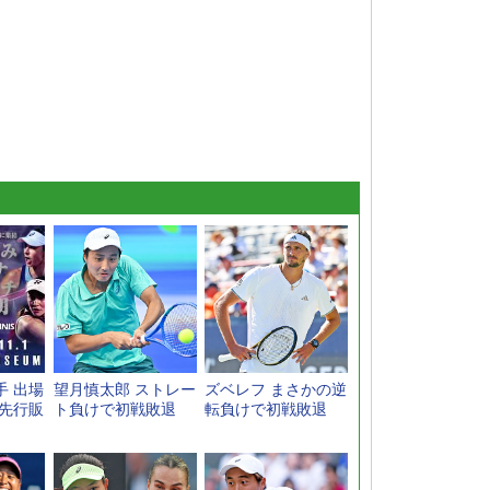
手 出場
望月慎太郎 ストレー
ズベレフ まさかの逆
ト先行販
ト負けで初戦敗退
転負けで初戦敗退