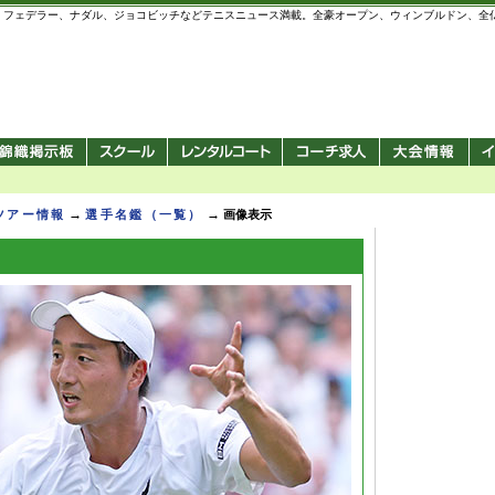
 錦織圭、フェデラー、ナダル、ジョコビッチなどテニスニュース満載。全豪オープン、ウィンブルドン、
→
→
Pツアー情報
選手名鑑（一覧）
画像表示