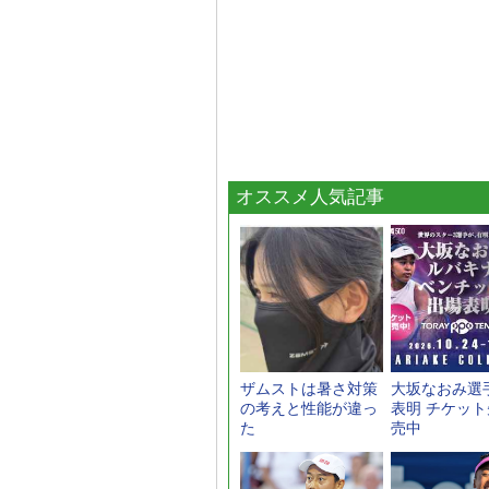
オススメ人気記事
ザムストは暑さ対策
大坂なおみ選
の考えと性能が違っ
表明 チケッ
た
売中