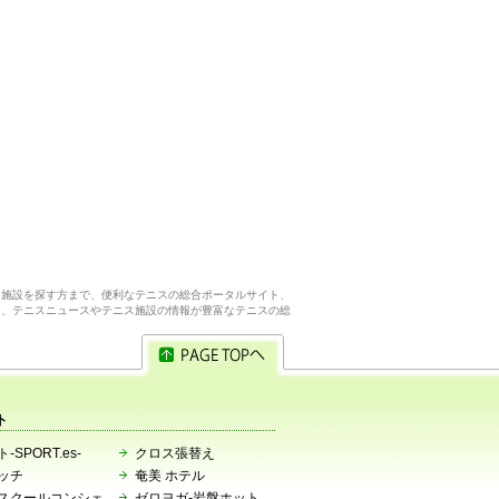
ス施設を探す方まで、便利なテニスの総合ポータルサイト、
ら、テニスニュースやテニス施設の情報が豊富なテニスの総
ト
-SPORT.es-
クロス張替え
ッチ
奄美 ホテル
スクールコンシェ
ゼロヨガ-岩盤ホット