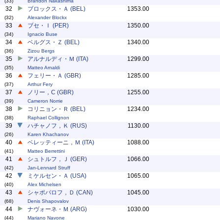
(33)
Brandon Nakashima
32
ブロックス・Ａ (BEL)
1353.00
(32)
Alexander Blockx
33
ブセ・Ｉ (PER)
1350.00
(34)
Ignacio Buse
34
ベルグス・Ｚ (BEL)
1340.00
(36)
Zizou Bergs
35
アルナルディ・Ｍ (ITA)
1299.00
(35)
Matteo Arnaldi
36
フェリー・Ａ (GBR)
1285.00
(37)
Arthur Fery
37
ノリー，C (GBR)
1255.00
(39)
Cameron Norrie
38
コリニョン・Ｒ (BEL)
1234.00
(38)
Raphael Collignon
39
ハチャノフ，Ｋ (RUS)
1130.00
(26)
Karen Khachanov
40
ベレッティーニ，Ｍ (ITA)
1088.00
(41)
Matteo Berrettini
41
シュトルフ，Ｊ (GER)
1066.00
(42)
Jan-Lennard Struff
42
ミケルセン・Ａ (USA)
1065.00
(40)
Alex Michelsen
43
シャポバロフ，Ｄ (CAN)
1045.00
(68)
Denis Shapovalov
44
ナヴォーネ・Ｍ (ARG)
1030.00
(44)
Mariano Navone