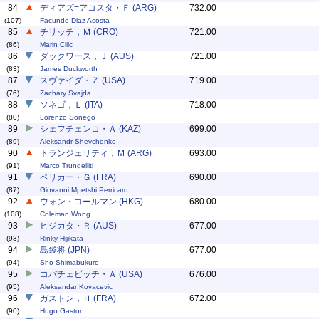
84
ディアズ=アコスタ・Ｆ (ARG)
732.00
(107)
Facundo Diaz Acosta
85
チリッチ，Ｍ (CRO)
721.00
(86)
Marin Cilic
86
ダックワース，Ｊ (AUS)
721.00
(83)
James Duckworth
87
スヴァイダ・Ｚ (USA)
719.00
(76)
Zachary Svajda
88
ソネゴ，Ｌ (ITA)
718.00
(80)
Lorenzo Sonego
89
シェフチェンコ・Ａ (KAZ)
699.00
(89)
Aleksandr Shevchenko
90
トランジェリティ，Ｍ (ARG)
693.00
(91)
Marco Trungelliti
91
ペリカー・Ｇ (FRA)
690.00
(87)
Giovanni Mpetshi Perricard
92
ウォン・コールマン (HKG)
680.00
(108)
Coleman Wong
93
ヒジカタ・Ｒ (AUS)
677.00
(93)
Rinky Hijikata
94
島袋将 (JPN)
677.00
(94)
Sho Shimabukuro
95
コバチェビッチ・Ａ (USA)
676.00
(95)
Aleksandar Kovacevic
96
ガストン，Ｈ (FRA)
672.00
(90)
Hugo Gaston