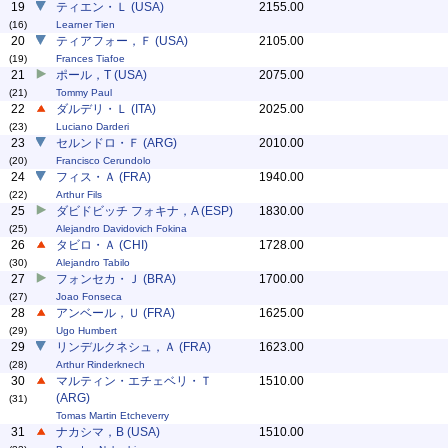
19
ティエン・Ｌ (USA)
2155.00
(16)
Learner Tien
20
ティアフォー，Ｆ (USA)
2105.00
(19)
Frances Tiafoe
21
ポール，T (USA)
2075.00
(21)
Tommy Paul
22
ダルデリ・Ｌ (ITA)
2025.00
(23)
Luciano Darderi
23
セルンドロ・Ｆ (ARG)
2010.00
(20)
Francisco Cerundolo
24
フィス・Ａ (FRA)
1940.00
(22)
Arthur Fils
25
ダビドビッチ フォキナ，A (ESP)
1830.00
(25)
Alejandro Davidovich Fokina
26
タビロ・Ａ (CHI)
1728.00
(30)
Alejandro Tabilo
27
フォンセカ・Ｊ (BRA)
1700.00
(27)
Joao Fonseca
28
アンベール，Ｕ (FRA)
1625.00
(29)
Ugo Humbert
29
リンデルクネシュ，Ａ (FRA)
1623.00
(28)
Arthur Rinderknech
30
マルティン・エチェベリ・Ｔ
1510.00
(ARG)
(31)
Tomas Martin Etcheverry
31
ナカシマ，B (USA)
1510.00