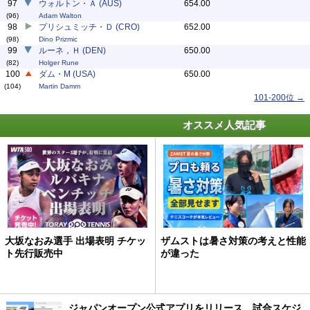
97
ウォルトン・Ａ (AUS)
654.00
(96)
Adam Walton
98
プリシュミッチ・Ｄ (CRO)
652.00
(98)
Dino Prizmic
99
ルーネ，Ｈ (DEN)
650.00
(82)
Holger Rune
100
ダム・M (USA)
650.00
(104)
Martin Damm
101-200位 →
オススメ人気記事
大坂なおみ選手 出場表明 チケッ
ザムストは暑さ対策の考えと性能
ト先行販売中
が違った
ジャパンオープン公式アプリをリリース、試合スケジ