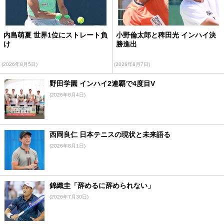
内島萌夏 世界1位にストレート負
小野倫太郎と稗田光 インハイ決
け
勝進出
(2026年8月5日)
(2026年8月7日)
野田学園 インハイ2連覇で4度目V
(2026年8月4日)
西岡良仁 日本テニスの現状と未来語る
(2026年8月1日)
錦織圭「辞めるに辞められない」
(2026年7月30日)