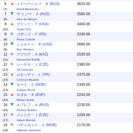
6
メドべージェフ，Ｄ (RUS)
3620.00
(7)
Daniil Medvedev
7
デ ミノー，Ａ (AUS)
3560.00
(6)
Alex de Minaur
8
フリッツ，Ｔ (USA)
3400.00
(10)
Taylor Fritz
9
コボッリ・Ｆ (ITA)
3330.00
(9)
Flavio Cobolli
10
シェルトン・Ｂ (USA)
2680.00
(8)
Ben Shelton
11
ブブリク，Ａ (KAZ)
2535.00
(11)
Alexander Bublik
12
レヘチカ・Ｊ (CZE)
2380.00
(12)
Jiri Lehecka
13
ムセッティ，Ｌ (ITA)
2375.00
(15)
Lorenzo Musetti
14
ルード，Ｃ (NOR)
2345.00
(13)
Casper Ruud
15
ホダル・Ｒ (ESP)
2243.00
(24)
Rafael Jodar
16
ルブレフ，Ａ (RUS)
2230.00
(14)
Andrey Rublev
17
メンシク・Ｊ (CZE)
2205.00
(17)
Jakub Mensik
18
バチェロット・Ｖ (MON)
2176.00
(18)
Valentin Vacherot