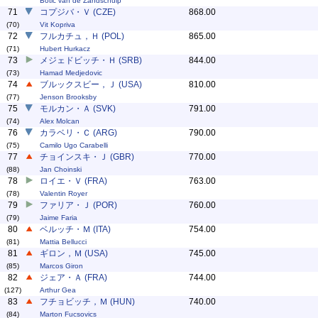
Botic van de Zandschulp
71
コプジバ・Ｖ (CZE)
868.00
(70)
Vit Kopriva
72
フルカチュ，Ｈ (POL)
865.00
(71)
Hubert Hurkacz
73
メジェドビッチ・Ｈ (SRB)
844.00
(73)
Hamad Medjedovic
74
ブルックスビー，Ｊ (USA)
810.00
(77)
Jenson Brooksby
75
モルカン・Ａ (SVK)
791.00
(74)
Alex Molcan
76
カラベリ・Ｃ (ARG)
790.00
(75)
Camilo Ugo Carabelli
77
チョインスキ・Ｊ (GBR)
770.00
(88)
Jan Choinski
78
ロイエ・Ｖ (FRA)
763.00
(78)
Valentin Royer
79
ファリア・Ｊ (POR)
760.00
(79)
Jaime Faria
80
ベルッチ・Ｍ (ITA)
754.00
(81)
Mattia Bellucci
81
ギロン，Ｍ (USA)
745.00
(85)
Marcos Giron
82
ジェア・Ａ (FRA)
744.00
(127)
Arthur Gea
83
フチョビッチ，Ｍ (HUN)
740.00
(84)
Marton Fucsovics