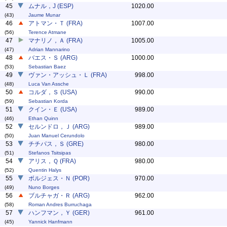
45
ムナル，J (ESP)
1020.00
(43)
Jaume Munar
46
アトマン・Ｔ (FRA)
1007.00
(56)
Terence Atmane
47
マナリノ，Ａ (FRA)
1005.00
(47)
Adrian Mannarino
48
バエス・Ｓ (ARG)
1000.00
(53)
Sebastian Baez
49
ヴァン・アッシュ・Ｌ (FRA)
998.00
(48)
Luca Van Assche
50
コルダ，Ｓ (USA)
990.00
(59)
Sebastian Korda
51
クイン・Ｅ (USA)
989.00
(46)
Ethan Quinn
52
セルンドロ，Ｊ (ARG)
989.00
(50)
Juan Manuel Cerundolo
53
チチパス，Ｓ (GRE)
980.00
(51)
Stefanos Tsitsipas
54
アリス，Ｑ (FRA)
980.00
(52)
Quentin Halys
55
ボルジェス・Ｎ (POR)
970.00
(49)
Nuno Borges
56
ブルチャガ・Ｒ (ARG)
962.00
(58)
Roman Andres Burruchaga
57
ハンフマン，Ｙ (GER)
961.00
(45)
Yannick Hanfmann