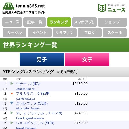
ATPシングルスランキング
(8月3日現在)
順位
名前
ポイント
1
シナー，J (ITA)
13450.00
(1)
Jannik Sinner
2
アルカラス，Ｃ (ESP)
8160.00
(3)
Carlos Alcaraz
3
ズベレフ，Ａ (GER)
8120.00
(2)
Alexander Zverev
4
オジェ アリアシム，Ｆ (CAN)
4740.00
(4)
Felix Auger-Aliassime
5
ジョコビッチ，Ｎ (SRB)
3760.00
(5)
Novak Djokovic