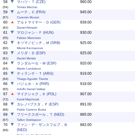
58
マハツ・Ｔ (CZE)
960.00
(54)
Tomas Machac
59
ムーテ，Ｃ (FRA)
945.00
(57)
Corentin Moutet
60
アルトマイヤー・Ｄ (GER)
939.00
(62)
Daniel Altmaier
61
マロジャン・Ｆ (HUN)
930.00
(55)
Fabian Marozsan
62
キツマノビッチ，Ｍ (SRB)
925.00
(60)
Miomir Kecmanovic
63
メリダ・Ｄ (ESP)
925.00
(61)
Daniel Merida
64
ランダルーセ・Ｍ (ESP)
920.00
(63)
Martin Landaluce
65
ティランテ・Ｔ (ARG)
919.00
(64)
Thiago Agustin Tirante
66
バジェホ・Ａ (PAR)
918.00
(65)
Adolfo Daniel Vallejo
67
マイクシャク，Ｋ (POL)
907.00
(72)
Kamil Majchrzak
68
カレノ=ブスタ，Ｐ (ESP)
891.00
(66)
Pablo Carreno Busta
69
フリークスポール，Ｔ (NED)
885.00
(67)
Tallon Griekspoor
70
ファン・デ・ザンスフルプ，Ｂ
882.00
(NED)
(69)