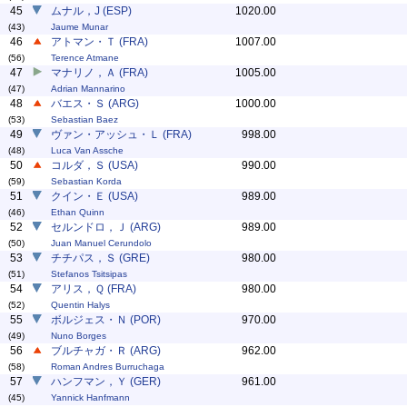
45
ムナル，J (ESP)
1020.00
(43)
Jaume Munar
46
アトマン・Ｔ (FRA)
1007.00
(56)
Terence Atmane
47
マナリノ，Ａ (FRA)
1005.00
(47)
Adrian Mannarino
48
バエス・Ｓ (ARG)
1000.00
(53)
Sebastian Baez
49
ヴァン・アッシュ・Ｌ (FRA)
998.00
(48)
Luca Van Assche
50
コルダ，Ｓ (USA)
990.00
(59)
Sebastian Korda
51
クイン・Ｅ (USA)
989.00
(46)
Ethan Quinn
52
セルンドロ，Ｊ (ARG)
989.00
(50)
Juan Manuel Cerundolo
53
チチパス，Ｓ (GRE)
980.00
(51)
Stefanos Tsitsipas
54
アリス，Ｑ (FRA)
980.00
(52)
Quentin Halys
55
ボルジェス・Ｎ (POR)
970.00
(49)
Nuno Borges
56
ブルチャガ・Ｒ (ARG)
962.00
(58)
Roman Andres Burruchaga
57
ハンフマン，Ｙ (GER)
961.00
(45)
Yannick Hanfmann