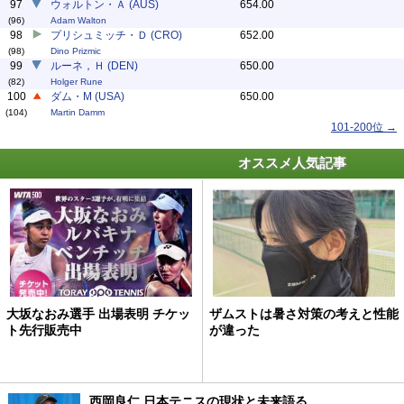
97
ウォルトン・Ａ (AUS)
654.00
(96)
Adam Walton
98
プリシュミッチ・Ｄ (CRO)
652.00
(98)
Dino Prizmic
99
ルーネ，Ｈ (DEN)
650.00
(82)
Holger Rune
100
ダム・M (USA)
650.00
(104)
Martin Damm
101-200位 →
オススメ人気記事
大坂なおみ選手 出場表明 チケッ
ザムストは暑さ対策の考えと性能
ト先行販売中
が違った
西岡良仁 日本テニスの現状と未来語る