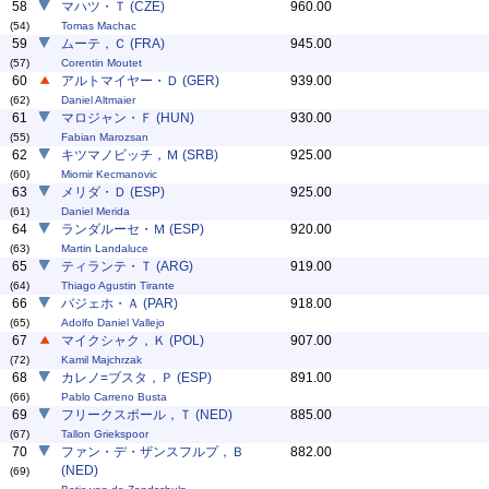
58
マハツ・Ｔ (CZE)
960.00
(54)
Tomas Machac
59
ムーテ，Ｃ (FRA)
945.00
(57)
Corentin Moutet
60
アルトマイヤー・Ｄ (GER)
939.00
(62)
Daniel Altmaier
61
マロジャン・Ｆ (HUN)
930.00
(55)
Fabian Marozsan
62
キツマノビッチ，Ｍ (SRB)
925.00
(60)
Miomir Kecmanovic
63
メリダ・Ｄ (ESP)
925.00
(61)
Daniel Merida
64
ランダルーセ・Ｍ (ESP)
920.00
(63)
Martin Landaluce
65
ティランテ・Ｔ (ARG)
919.00
(64)
Thiago Agustin Tirante
66
バジェホ・Ａ (PAR)
918.00
(65)
Adolfo Daniel Vallejo
67
マイクシャク，Ｋ (POL)
907.00
(72)
Kamil Majchrzak
68
カレノ=ブスタ，Ｐ (ESP)
891.00
(66)
Pablo Carreno Busta
69
フリークスポール，Ｔ (NED)
885.00
(67)
Tallon Griekspoor
70
ファン・デ・ザンスフルプ，Ｂ
882.00
(NED)
(69)