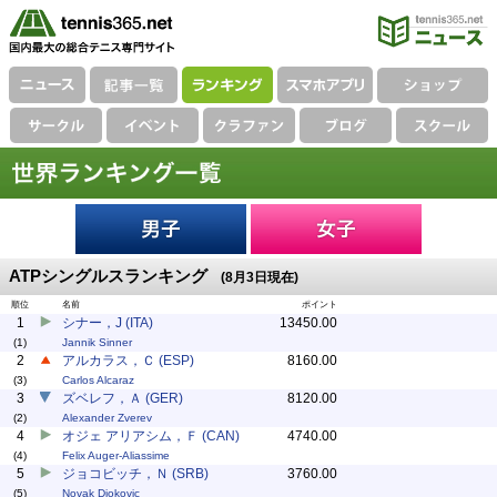
ATPシングルスランキング
(8月3日現在)
順位
名前
ポイント
1
シナー，J (ITA)
13450.00
(1)
Jannik Sinner
2
アルカラス，Ｃ (ESP)
8160.00
(3)
Carlos Alcaraz
3
ズベレフ，Ａ (GER)
8120.00
(2)
Alexander Zverev
4
オジェ アリアシム，Ｆ (CAN)
4740.00
(4)
Felix Auger-Aliassime
5
ジョコビッチ，Ｎ (SRB)
3760.00
(5)
Novak Djokovic