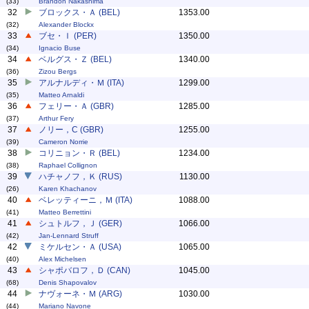
(33)
Brandon Nakashima
32
ブロックス・Ａ (BEL)
1353.00
(32)
Alexander Blockx
33
ブセ・Ｉ (PER)
1350.00
(34)
Ignacio Buse
34
ベルグス・Ｚ (BEL)
1340.00
(36)
Zizou Bergs
35
アルナルディ・Ｍ (ITA)
1299.00
(35)
Matteo Arnaldi
36
フェリー・Ａ (GBR)
1285.00
(37)
Arthur Fery
37
ノリー，C (GBR)
1255.00
(39)
Cameron Norrie
38
コリニョン・Ｒ (BEL)
1234.00
(38)
Raphael Collignon
39
ハチャノフ，Ｋ (RUS)
1130.00
(26)
Karen Khachanov
40
ベレッティーニ，Ｍ (ITA)
1088.00
(41)
Matteo Berrettini
41
シュトルフ，Ｊ (GER)
1066.00
(42)
Jan-Lennard Struff
42
ミケルセン・Ａ (USA)
1065.00
(40)
Alex Michelsen
43
シャポバロフ，Ｄ (CAN)
1045.00
(68)
Denis Shapovalov
44
ナヴォーネ・Ｍ (ARG)
1030.00
(44)
Mariano Navone