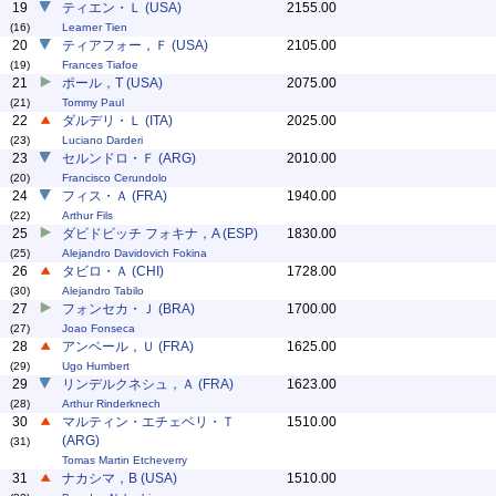
19
ティエン・Ｌ (USA)
2155.00
(16)
Learner Tien
20
ティアフォー，Ｆ (USA)
2105.00
(19)
Frances Tiafoe
21
ポール，T (USA)
2075.00
(21)
Tommy Paul
22
ダルデリ・Ｌ (ITA)
2025.00
(23)
Luciano Darderi
23
セルンドロ・Ｆ (ARG)
2010.00
(20)
Francisco Cerundolo
24
フィス・Ａ (FRA)
1940.00
(22)
Arthur Fils
25
ダビドビッチ フォキナ，A (ESP)
1830.00
(25)
Alejandro Davidovich Fokina
26
タビロ・Ａ (CHI)
1728.00
(30)
Alejandro Tabilo
27
フォンセカ・Ｊ (BRA)
1700.00
(27)
Joao Fonseca
28
アンベール，Ｕ (FRA)
1625.00
(29)
Ugo Humbert
29
リンデルクネシュ，Ａ (FRA)
1623.00
(28)
Arthur Rinderknech
30
マルティン・エチェベリ・Ｔ
1510.00
(ARG)
(31)
Tomas Martin Etcheverry
31
ナカシマ，B (USA)
1510.00