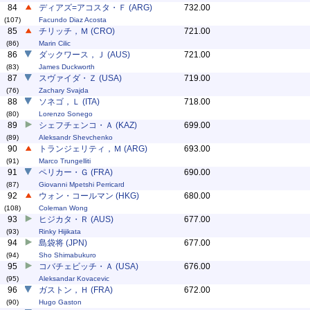
84
ディアズ=アコスタ・Ｆ (ARG)
732.00
(107)
Facundo Diaz Acosta
85
チリッチ，Ｍ (CRO)
721.00
(86)
Marin Cilic
86
ダックワース，Ｊ (AUS)
721.00
(83)
James Duckworth
87
スヴァイダ・Ｚ (USA)
719.00
(76)
Zachary Svajda
88
ソネゴ，Ｌ (ITA)
718.00
(80)
Lorenzo Sonego
89
シェフチェンコ・Ａ (KAZ)
699.00
(89)
Aleksandr Shevchenko
90
トランジェリティ，Ｍ (ARG)
693.00
(91)
Marco Trungelliti
91
ペリカー・Ｇ (FRA)
690.00
(87)
Giovanni Mpetshi Perricard
92
ウォン・コールマン (HKG)
680.00
(108)
Coleman Wong
93
ヒジカタ・Ｒ (AUS)
677.00
(93)
Rinky Hijikata
94
島袋将 (JPN)
677.00
(94)
Sho Shimabukuro
95
コバチェビッチ・Ａ (USA)
676.00
(95)
Aleksandar Kovacevic
96
ガストン，Ｈ (FRA)
672.00
(90)
Hugo Gaston