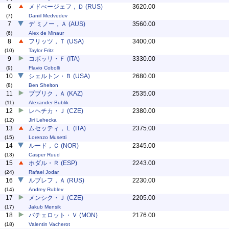
6
メドべージェフ，Ｄ (RUS)
3620.00
(7)
Daniil Medvedev
7
デ ミノー，Ａ (AUS)
3560.00
(6)
Alex de Minaur
8
フリッツ，Ｔ (USA)
3400.00
(10)
Taylor Fritz
9
コボッリ・Ｆ (ITA)
3330.00
(9)
Flavio Cobolli
10
シェルトン・Ｂ (USA)
2680.00
(8)
Ben Shelton
11
ブブリク，Ａ (KAZ)
2535.00
(11)
Alexander Bublik
12
レヘチカ・Ｊ (CZE)
2380.00
(12)
Jiri Lehecka
13
ムセッティ，Ｌ (ITA)
2375.00
(15)
Lorenzo Musetti
14
ルード，Ｃ (NOR)
2345.00
(13)
Casper Ruud
15
ホダル・Ｒ (ESP)
2243.00
(24)
Rafael Jodar
16
ルブレフ，Ａ (RUS)
2230.00
(14)
Andrey Rublev
17
メンシク・Ｊ (CZE)
2205.00
(17)
Jakub Mensik
18
バチェロット・Ｖ (MON)
2176.00
(18)
Valentin Vacherot