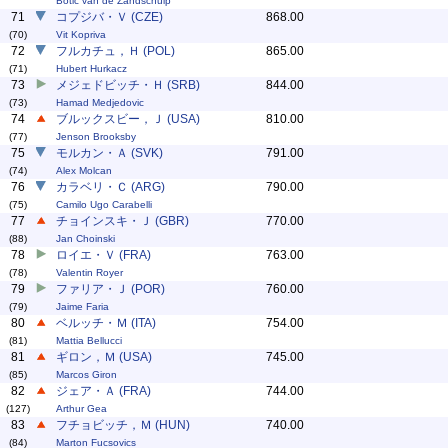
Botic van de Zandschulp
71
コプジバ・Ｖ (CZE)
868.00
(70)
Vit Kopriva
72
フルカチュ，Ｈ (POL)
865.00
(71)
Hubert Hurkacz
73
メジェドビッチ・Ｈ (SRB)
844.00
(73)
Hamad Medjedovic
74
ブルックスビー，Ｊ (USA)
810.00
(77)
Jenson Brooksby
75
モルカン・Ａ (SVK)
791.00
(74)
Alex Molcan
76
カラベリ・Ｃ (ARG)
790.00
(75)
Camilo Ugo Carabelli
77
チョインスキ・Ｊ (GBR)
770.00
(88)
Jan Choinski
78
ロイエ・Ｖ (FRA)
763.00
(78)
Valentin Royer
79
ファリア・Ｊ (POR)
760.00
(79)
Jaime Faria
80
ベルッチ・Ｍ (ITA)
754.00
(81)
Mattia Bellucci
81
ギロン，Ｍ (USA)
745.00
(85)
Marcos Giron
82
ジェア・Ａ (FRA)
744.00
(127)
Arthur Gea
83
フチョビッチ，Ｍ (HUN)
740.00
(84)
Marton Fucsovics