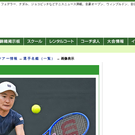
 錦織圭、フェデラー、ナダル、ジョコビッチなどテニスニュース満載。全豪オープン、ウィンブルドン、
→
→
Pツアー情報
選手名鑑（一覧）
画像表示