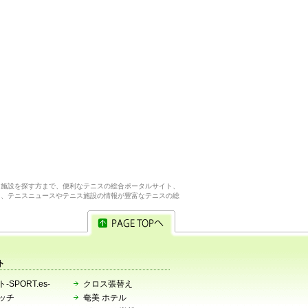
ス施設を探す方まで、便利なテニスの総合ポータルサイト、
ら、テニスニュースやテニス施設の情報が豊富なテニスの総
ト
-SPORT.es-
クロス張替え
ッチ
奄美 ホテル