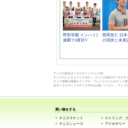
野田学園 インハイ2
西岡良仁 日
連覇で4度目V
の現状と未来
テニスの総合ポータルサイトテニス365
テニスのことならテニス365へ。テニスの総合ポータル
テニス情報の検索サイトです。プレイスタイルやテニス歴
合ポータルサイトのテニス365をお使いください。テニス
買い物をする
テニスラケット
ストリング、
テニスシューズ
アクセサリー