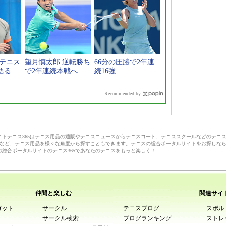
本テニス
望月慎太郎 逆転勝ち
66分の圧勝で2年連
語る
で2年連続本戦へ
続16強
Recommended by
サイトテニス365はテニス用品の通販やテニスニュースからテニスコート、テニススクールなどのテニ
など、テニス用品を様々な角度から探すこともできます。テニスの総合ポータルサイトをお探しな
の総合ポータルサイトのテニス365であなたのテニスをもっと楽しく！
仲間と楽しむ
関連サイ
ガット
サークル
テニスブログ
スポルト
サークル検索
ブログランキング
ストレ