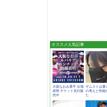
オススメ人気記事
大坂なおみ選手 出場
ザムストは暑
表明 チケット先行販
の考えと性能
売中
た