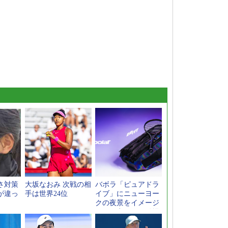
さ対策
大坂なおみ 次戦の相
バボラ「ピュアドラ
が違っ
手は世界24位
イブ」にニューヨー
クの夜景をイメージ
した限定モデル登場