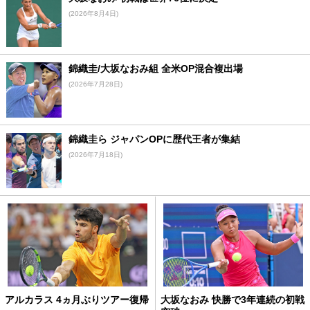
(2026年8月4日)
錦織圭/大坂なおみ組 全米OP混合複出場
(2026年7月28日)
錦織圭ら ジャパンOPに歴代王者が集結
(2026年7月18日)
アルカラス 4ヵ月ぶりツアー復帰
大坂なおみ 快勝で3年連続の初戦