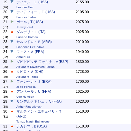
19
ティエン・Ｌ (USA)
2155.00
(16)
Learner Tien
20
ティアフォー，Ｆ (USA)
2105.00
(19)
Frances Tiafoe
21
ポール，T (USA)
2075.00
(21)
Tommy Paul
22
ダルデリ・Ｌ (ITA)
2025.00
(23)
Luciano Darderi
23
セルンドロ・Ｆ (ARG)
2010.00
(20)
Francisco Cerundolo
24
フィス・Ａ (FRA)
1940.00
(22)
Arthur Fils
25
ダビドビッチ フォキナ，A (ESP)
1830.00
(25)
Alejandro Davidovich Fokina
26
タビロ・Ａ (CHI)
1728.00
(30)
Alejandro Tabilo
27
フォンセカ・Ｊ (BRA)
1700.00
(27)
Joao Fonseca
28
アンベール，Ｕ (FRA)
1625.00
(29)
Ugo Humbert
29
リンデルクネシュ，Ａ (FRA)
1623.00
(28)
Arthur Rinderknech
30
マルティン・エチェベリ・Ｔ
1510.00
(ARG)
(31)
Tomas Martin Etcheverry
31
ナカシマ，B (USA)
1510.00