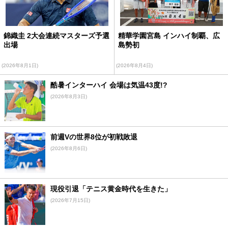
錦織圭 2大会連続マスターズ予選
精華学園宮島 インハイ制覇、広
出場
島勢初
(2026年8月1日)
(2026年8月4日)
酷暑インターハイ 会場は気温43度!?
(2026年8月3日)
前週Vの世界8位が初戦敗退
(2026年8月6日)
現役引退「テニス黄金時代を生きた」
(2026年7月15日)