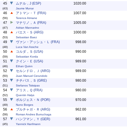
45
ムナル，J (ESP)
1020.00
(43)
Jaume Munar
46
アトマン・Ｔ (FRA)
1007.00
(56)
Terence Atmane
47
マナリノ，Ａ (FRA)
1005.00
(47)
Adrian Mannarino
48
バエス・Ｓ (ARG)
1000.00
(53)
Sebastian Baez
49
ヴァン・アッシュ・Ｌ (FRA)
998.00
(48)
Luca Van Assche
50
コルダ，Ｓ (USA)
990.00
(59)
Sebastian Korda
51
クイン・Ｅ (USA)
989.00
(46)
Ethan Quinn
52
セルンドロ，Ｊ (ARG)
989.00
(50)
Juan Manuel Cerundolo
53
チチパス，Ｓ (GRE)
980.00
(51)
Stefanos Tsitsipas
54
アリス，Ｑ (FRA)
980.00
(52)
Quentin Halys
55
ボルジェス・Ｎ (POR)
970.00
(49)
Nuno Borges
56
ブルチャガ・Ｒ (ARG)
962.00
(58)
Roman Andres Burruchaga
57
ハンフマン，Ｙ (GER)
961.00
(45)
Yannick Hanfmann