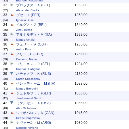
(33)
Brandon Nakashima
32
ブロックス・Ａ (BEL)
1353.00
(32)
Alexander Blockx
33
ブセ・Ｉ (PER)
1350.00
(34)
Ignacio Buse
34
ベルグス・Ｚ (BEL)
1340.00
(36)
Zizou Bergs
35
アルナルディ・Ｍ (ITA)
1299.00
(35)
Matteo Arnaldi
36
フェリー・Ａ (GBR)
1285.00
(37)
Arthur Fery
37
ノリー，C (GBR)
1255.00
(39)
Cameron Norrie
38
コリニョン・Ｒ (BEL)
1234.00
(38)
Raphael Collignon
39
ハチャノフ，Ｋ (RUS)
1130.00
(26)
Karen Khachanov
40
ベレッティーニ，Ｍ (ITA)
1088.00
(41)
Matteo Berrettini
41
シュトルフ，Ｊ (GER)
1066.00
(42)
Jan-Lennard Struff
42
ミケルセン・Ａ (USA)
1065.00
(40)
Alex Michelsen
43
シャポバロフ，Ｄ (CAN)
1045.00
(68)
Denis Shapovalov
44
ナヴォーネ・Ｍ (ARG)
1030.00
(44)
Mariano Navone