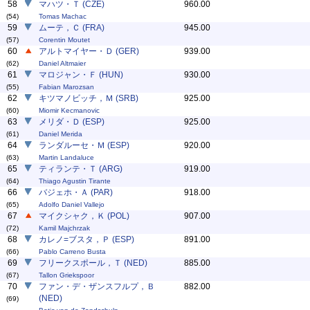
58
マハツ・Ｔ (CZE)
960.00
(54)
Tomas Machac
59
ムーテ，Ｃ (FRA)
945.00
(57)
Corentin Moutet
60
アルトマイヤー・Ｄ (GER)
939.00
(62)
Daniel Altmaier
61
マロジャン・Ｆ (HUN)
930.00
(55)
Fabian Marozsan
62
キツマノビッチ，Ｍ (SRB)
925.00
(60)
Miomir Kecmanovic
63
メリダ・Ｄ (ESP)
925.00
(61)
Daniel Merida
64
ランダルーセ・Ｍ (ESP)
920.00
(63)
Martin Landaluce
65
ティランテ・Ｔ (ARG)
919.00
(64)
Thiago Agustin Tirante
66
バジェホ・Ａ (PAR)
918.00
(65)
Adolfo Daniel Vallejo
67
マイクシャク，Ｋ (POL)
907.00
(72)
Kamil Majchrzak
68
カレノ=ブスタ，Ｐ (ESP)
891.00
(66)
Pablo Carreno Busta
69
フリークスポール，Ｔ (NED)
885.00
(67)
Tallon Griekspoor
70
ファン・デ・ザンスフルプ，Ｂ
882.00
(NED)
(69)