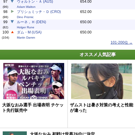
97
ウォルトン・Ａ (AUS)
654.00
(96)
Adam Walton
98
プリシュミッチ・Ｄ (CRO)
652.00
(98)
Dino Prizmic
99
ルーネ，Ｈ (DEN)
650.00
(82)
Holger Rune
100
ダム・M (USA)
650.00
(104)
Martin Damm
101-200位 →
オススメ人気記事
大坂なおみ選手 出場表明 チケッ
ザムストは暑さ対策の考えと性能
ト先行販売中
が違った
大坂なおみ 初戦は世界76位に決定