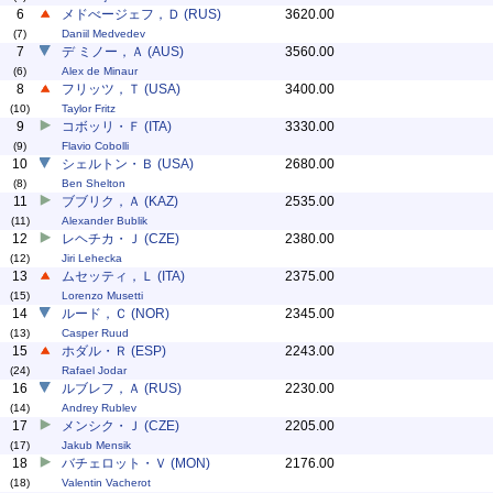
6
メドべージェフ，Ｄ (RUS)
3620.00
(7)
Daniil Medvedev
7
デ ミノー，Ａ (AUS)
3560.00
(6)
Alex de Minaur
8
フリッツ，Ｔ (USA)
3400.00
(10)
Taylor Fritz
9
コボッリ・Ｆ (ITA)
3330.00
(9)
Flavio Cobolli
10
シェルトン・Ｂ (USA)
2680.00
(8)
Ben Shelton
11
ブブリク，Ａ (KAZ)
2535.00
(11)
Alexander Bublik
12
レヘチカ・Ｊ (CZE)
2380.00
(12)
Jiri Lehecka
13
ムセッティ，Ｌ (ITA)
2375.00
(15)
Lorenzo Musetti
14
ルード，Ｃ (NOR)
2345.00
(13)
Casper Ruud
15
ホダル・Ｒ (ESP)
2243.00
(24)
Rafael Jodar
16
ルブレフ，Ａ (RUS)
2230.00
(14)
Andrey Rublev
17
メンシク・Ｊ (CZE)
2205.00
(17)
Jakub Mensik
18
バチェロット・Ｖ (MON)
2176.00
(18)
Valentin Vacherot