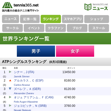
ATPシングルスランキング
(8月3日現在)
順位
名前
ポイント
1
シナー，J (ITA)
13450.00
(1)
Jannik Sinner
2
アルカラス，Ｃ (ESP)
8160.00
(3)
Carlos Alcaraz
3
ズベレフ，Ａ (GER)
8120.00
(2)
Alexander Zverev
4
オジェ アリアシム，Ｆ (CAN)
4740.00
(4)
Felix Auger-Aliassime
5
ジョコビッチ，Ｎ (SRB)
3760.00
(5)
Novak Djokovic