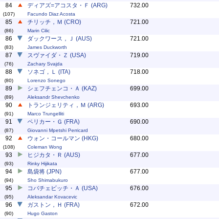
84
ディアズ=アコスタ・Ｆ (ARG)
732.00
(107)
Facundo Diaz Acosta
85
チリッチ，Ｍ (CRO)
721.00
(86)
Marin Cilic
86
ダックワース，Ｊ (AUS)
721.00
(83)
James Duckworth
87
スヴァイダ・Ｚ (USA)
719.00
(76)
Zachary Svajda
88
ソネゴ，Ｌ (ITA)
718.00
(80)
Lorenzo Sonego
89
シェフチェンコ・Ａ (KAZ)
699.00
(89)
Aleksandr Shevchenko
90
トランジェリティ，Ｍ (ARG)
693.00
(91)
Marco Trungelliti
91
ペリカー・Ｇ (FRA)
690.00
(87)
Giovanni Mpetshi Perricard
92
ウォン・コールマン (HKG)
680.00
(108)
Coleman Wong
93
ヒジカタ・Ｒ (AUS)
677.00
(93)
Rinky Hijikata
94
島袋将 (JPN)
677.00
(94)
Sho Shimabukuro
95
コバチェビッチ・Ａ (USA)
676.00
(95)
Aleksandar Kovacevic
96
ガストン，Ｈ (FRA)
672.00
(90)
Hugo Gaston