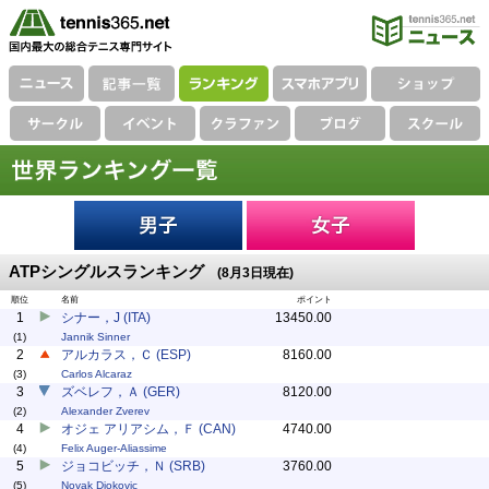
ATPシングルスランキング
(8月3日現在)
順位
名前
ポイント
1
シナー，J (ITA)
13450.00
(1)
Jannik Sinner
2
アルカラス，Ｃ (ESP)
8160.00
(3)
Carlos Alcaraz
3
ズベレフ，Ａ (GER)
8120.00
(2)
Alexander Zverev
4
オジェ アリアシム，Ｆ (CAN)
4740.00
(4)
Felix Auger-Aliassime
5
ジョコビッチ，Ｎ (SRB)
3760.00
(5)
Novak Djokovic