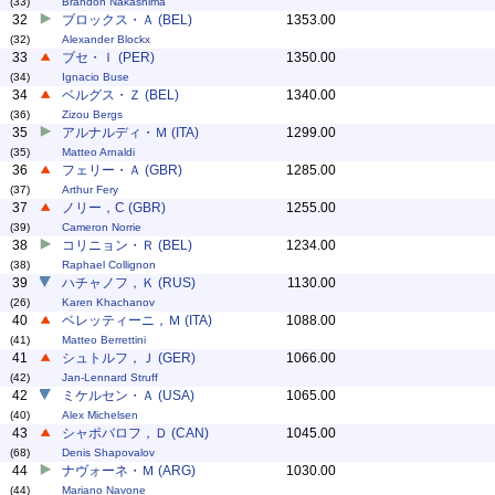
(33)
Brandon Nakashima
32
ブロックス・Ａ (BEL)
1353.00
(32)
Alexander Blockx
33
ブセ・Ｉ (PER)
1350.00
(34)
Ignacio Buse
34
ベルグス・Ｚ (BEL)
1340.00
(36)
Zizou Bergs
35
アルナルディ・Ｍ (ITA)
1299.00
(35)
Matteo Arnaldi
36
フェリー・Ａ (GBR)
1285.00
(37)
Arthur Fery
37
ノリー，C (GBR)
1255.00
(39)
Cameron Norrie
38
コリニョン・Ｒ (BEL)
1234.00
(38)
Raphael Collignon
39
ハチャノフ，Ｋ (RUS)
1130.00
(26)
Karen Khachanov
40
ベレッティーニ，Ｍ (ITA)
1088.00
(41)
Matteo Berrettini
41
シュトルフ，Ｊ (GER)
1066.00
(42)
Jan-Lennard Struff
42
ミケルセン・Ａ (USA)
1065.00
(40)
Alex Michelsen
43
シャポバロフ，Ｄ (CAN)
1045.00
(68)
Denis Shapovalov
44
ナヴォーネ・Ｍ (ARG)
1030.00
(44)
Mariano Navone