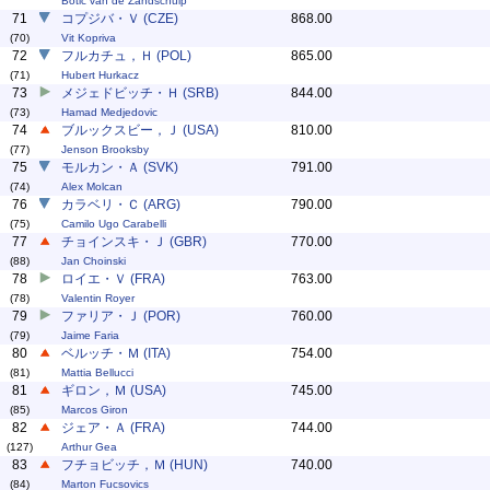
Botic van de Zandschulp
71
コプジバ・Ｖ (CZE)
868.00
(70)
Vit Kopriva
72
フルカチュ，Ｈ (POL)
865.00
(71)
Hubert Hurkacz
73
メジェドビッチ・Ｈ (SRB)
844.00
(73)
Hamad Medjedovic
74
ブルックスビー，Ｊ (USA)
810.00
(77)
Jenson Brooksby
75
モルカン・Ａ (SVK)
791.00
(74)
Alex Molcan
76
カラベリ・Ｃ (ARG)
790.00
(75)
Camilo Ugo Carabelli
77
チョインスキ・Ｊ (GBR)
770.00
(88)
Jan Choinski
78
ロイエ・Ｖ (FRA)
763.00
(78)
Valentin Royer
79
ファリア・Ｊ (POR)
760.00
(79)
Jaime Faria
80
ベルッチ・Ｍ (ITA)
754.00
(81)
Mattia Bellucci
81
ギロン，Ｍ (USA)
745.00
(85)
Marcos Giron
82
ジェア・Ａ (FRA)
744.00
(127)
Arthur Gea
83
フチョビッチ，Ｍ (HUN)
740.00
(84)
Marton Fucsovics