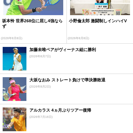
坂本怜 世界268位に屈し4強なら
小野倫太郎 激闘制しインハイV
ず
(2026年8月8日)
(2026年8月8日)
加藤未唯ペアがヴィーナス組に勝利
(2026年8月7日)
大坂なおみ ストレート負けで準決勝敗退
(2026年8月2日)
アルカラス 4ヵ月ぶりツアー復帰
(2026年7月16日)