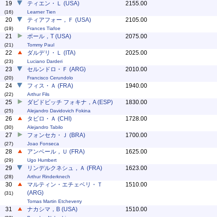
19
ティエン・Ｌ (USA)
2155.00
(16)
Learner Tien
20
ティアフォー，Ｆ (USA)
2105.00
(19)
Frances Tiafoe
21
ポール，T (USA)
2075.00
(21)
Tommy Paul
22
ダルデリ・Ｌ (ITA)
2025.00
(23)
Luciano Darderi
23
セルンドロ・Ｆ (ARG)
2010.00
(20)
Francisco Cerundolo
24
フィス・Ａ (FRA)
1940.00
(22)
Arthur Fils
25
ダビドビッチ フォキナ，A (ESP)
1830.00
(25)
Alejandro Davidovich Fokina
26
タビロ・Ａ (CHI)
1728.00
(30)
Alejandro Tabilo
27
フォンセカ・Ｊ (BRA)
1700.00
(27)
Joao Fonseca
28
アンベール，Ｕ (FRA)
1625.00
(29)
Ugo Humbert
29
リンデルクネシュ，Ａ (FRA)
1623.00
(28)
Arthur Rinderknech
30
マルティン・エチェベリ・Ｔ
1510.00
(ARG)
(31)
Tomas Martin Etcheverry
31
ナカシマ，B (USA)
1510.00