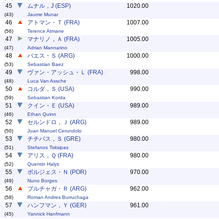
45
ムナル，J (ESP)
1020.00
(43)
Jaume Munar
46
アトマン・Ｔ (FRA)
1007.00
(56)
Terence Atmane
47
マナリノ，Ａ (FRA)
1005.00
(47)
Adrian Mannarino
48
バエス・Ｓ (ARG)
1000.00
(53)
Sebastian Baez
49
ヴァン・アッシュ・Ｌ (FRA)
998.00
(48)
Luca Van Assche
50
コルダ，Ｓ (USA)
990.00
(59)
Sebastian Korda
51
クイン・Ｅ (USA)
989.00
(46)
Ethan Quinn
52
セルンドロ，Ｊ (ARG)
989.00
(50)
Juan Manuel Cerundolo
53
チチパス，Ｓ (GRE)
980.00
(51)
Stefanos Tsitsipas
54
アリス，Ｑ (FRA)
980.00
(52)
Quentin Halys
55
ボルジェス・Ｎ (POR)
970.00
(49)
Nuno Borges
56
ブルチャガ・Ｒ (ARG)
962.00
(58)
Roman Andres Burruchaga
57
ハンフマン，Ｙ (GER)
961.00
(45)
Yannick Hanfmann