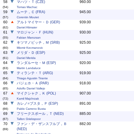
58
マハツ・Ｔ (CZE)
960.00
(54)
Tomas Machac
59
ムーテ，Ｃ (FRA)
945.00
(57)
Corentin Moutet
60
アルトマイヤー・Ｄ (GER)
939.00
(62)
Daniel Altmaier
61
マロジャン・Ｆ (HUN)
930.00
(55)
Fabian Marozsan
62
キツマノビッチ，Ｍ (SRB)
925.00
(60)
Miomir Kecmanovic
63
メリダ・Ｄ (ESP)
925.00
(61)
Daniel Merida
64
ランダルーセ・Ｍ (ESP)
920.00
(63)
Martin Landaluce
65
ティランテ・Ｔ (ARG)
919.00
(64)
Thiago Agustin Tirante
66
バジェホ・Ａ (PAR)
918.00
(65)
Adolfo Daniel Vallejo
67
マイクシャク，Ｋ (POL)
907.00
(72)
Kamil Majchrzak
68
カレノ=ブスタ，Ｐ (ESP)
891.00
(66)
Pablo Carreno Busta
69
フリークスポール，Ｔ (NED)
885.00
(67)
Tallon Griekspoor
70
ファン・デ・ザンスフルプ，Ｂ
882.00
(NED)
(69)