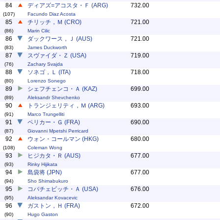
84
ディアズ=アコスタ・Ｆ (ARG)
732.00
(107)
Facundo Diaz Acosta
85
チリッチ，Ｍ (CRO)
721.00
(86)
Marin Cilic
86
ダックワース，Ｊ (AUS)
721.00
(83)
James Duckworth
87
スヴァイダ・Ｚ (USA)
719.00
(76)
Zachary Svajda
88
ソネゴ，Ｌ (ITA)
718.00
(80)
Lorenzo Sonego
89
シェフチェンコ・Ａ (KAZ)
699.00
(89)
Aleksandr Shevchenko
90
トランジェリティ，Ｍ (ARG)
693.00
(91)
Marco Trungelliti
91
ペリカー・Ｇ (FRA)
690.00
(87)
Giovanni Mpetshi Perricard
92
ウォン・コールマン (HKG)
680.00
(108)
Coleman Wong
93
ヒジカタ・Ｒ (AUS)
677.00
(93)
Rinky Hijikata
94
島袋将 (JPN)
677.00
(94)
Sho Shimabukuro
95
コバチェビッチ・Ａ (USA)
676.00
(95)
Aleksandar Kovacevic
96
ガストン，Ｈ (FRA)
672.00
(90)
Hugo Gaston