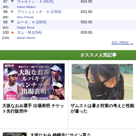
97
ウォルトン・Ａ (AUS)
654.00
(96)
Adam Walton
98
プリシュミッチ・Ｄ (CRO)
652.00
(98)
Dino Prizmic
99
ルーネ，Ｈ (DEN)
650.00
(82)
Holger Rune
100
ダム・M (USA)
650.00
(104)
Martin Damm
101-200位 →
オススメ人気記事
大坂なおみ選手 出場表明 チケッ
ザムストは暑さ対策の考えと性能
ト先行販売中
が違った
大坂なおみ 錦織圭にサイン貰う