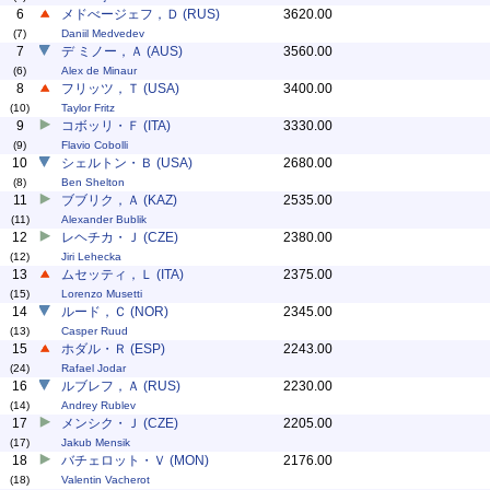
6
メドべージェフ，Ｄ (RUS)
3620.00
(7)
Daniil Medvedev
7
デ ミノー，Ａ (AUS)
3560.00
(6)
Alex de Minaur
8
フリッツ，Ｔ (USA)
3400.00
(10)
Taylor Fritz
9
コボッリ・Ｆ (ITA)
3330.00
(9)
Flavio Cobolli
10
シェルトン・Ｂ (USA)
2680.00
(8)
Ben Shelton
11
ブブリク，Ａ (KAZ)
2535.00
(11)
Alexander Bublik
12
レヘチカ・Ｊ (CZE)
2380.00
(12)
Jiri Lehecka
13
ムセッティ，Ｌ (ITA)
2375.00
(15)
Lorenzo Musetti
14
ルード，Ｃ (NOR)
2345.00
(13)
Casper Ruud
15
ホダル・Ｒ (ESP)
2243.00
(24)
Rafael Jodar
16
ルブレフ，Ａ (RUS)
2230.00
(14)
Andrey Rublev
17
メンシク・Ｊ (CZE)
2205.00
(17)
Jakub Mensik
18
バチェロット・Ｖ (MON)
2176.00
(18)
Valentin Vacherot