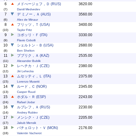
6
メドべージェフ，Ｄ (RUS)
3620.00
(7)
Daniil Medvedev
7
デ ミノー，Ａ (AUS)
3560.00
(6)
Alex de Minaur
8
フリッツ，Ｔ (USA)
3400.00
(10)
Taylor Fritz
9
コボッリ・Ｆ (ITA)
3330.00
(9)
Flavio Cobolli
10
シェルトン・Ｂ (USA)
2680.00
(8)
Ben Shelton
11
ブブリク，Ａ (KAZ)
2535.00
(11)
Alexander Bublik
12
レヘチカ・Ｊ (CZE)
2380.00
(12)
Jiri Lehecka
13
ムセッティ，Ｌ (ITA)
2375.00
(15)
Lorenzo Musetti
14
ルード，Ｃ (NOR)
2345.00
(13)
Casper Ruud
15
ホダル・Ｒ (ESP)
2243.00
(24)
Rafael Jodar
16
ルブレフ，Ａ (RUS)
2230.00
(14)
Andrey Rublev
17
メンシク・Ｊ (CZE)
2205.00
(17)
Jakub Mensik
18
バチェロット・Ｖ (MON)
2176.00
(18)
Valentin Vacherot