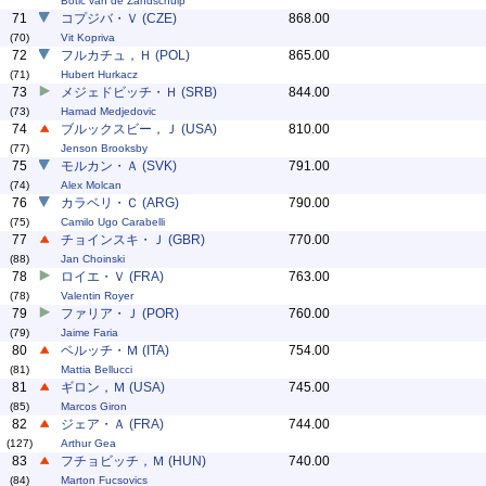
Botic van de Zandschulp
71
コプジバ・Ｖ (CZE)
868.00
(70)
Vit Kopriva
72
フルカチュ，Ｈ (POL)
865.00
(71)
Hubert Hurkacz
73
メジェドビッチ・Ｈ (SRB)
844.00
(73)
Hamad Medjedovic
74
ブルックスビー，Ｊ (USA)
810.00
(77)
Jenson Brooksby
75
モルカン・Ａ (SVK)
791.00
(74)
Alex Molcan
76
カラベリ・Ｃ (ARG)
790.00
(75)
Camilo Ugo Carabelli
77
チョインスキ・Ｊ (GBR)
770.00
(88)
Jan Choinski
78
ロイエ・Ｖ (FRA)
763.00
(78)
Valentin Royer
79
ファリア・Ｊ (POR)
760.00
(79)
Jaime Faria
80
ベルッチ・Ｍ (ITA)
754.00
(81)
Mattia Bellucci
81
ギロン，Ｍ (USA)
745.00
(85)
Marcos Giron
82
ジェア・Ａ (FRA)
744.00
(127)
Arthur Gea
83
フチョビッチ，Ｍ (HUN)
740.00
(84)
Marton Fucsovics