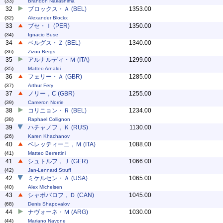
(33)
Brandon Nakashima
32
ブロックス・Ａ (BEL)
1353.00
(32)
Alexander Blockx
33
ブセ・Ｉ (PER)
1350.00
(34)
Ignacio Buse
34
ベルグス・Ｚ (BEL)
1340.00
(36)
Zizou Bergs
35
アルナルディ・Ｍ (ITA)
1299.00
(35)
Matteo Arnaldi
36
フェリー・Ａ (GBR)
1285.00
(37)
Arthur Fery
37
ノリー，C (GBR)
1255.00
(39)
Cameron Norrie
38
コリニョン・Ｒ (BEL)
1234.00
(38)
Raphael Collignon
39
ハチャノフ，Ｋ (RUS)
1130.00
(26)
Karen Khachanov
40
ベレッティーニ，Ｍ (ITA)
1088.00
(41)
Matteo Berrettini
41
シュトルフ，Ｊ (GER)
1066.00
(42)
Jan-Lennard Struff
42
ミケルセン・Ａ (USA)
1065.00
(40)
Alex Michelsen
43
シャポバロフ，Ｄ (CAN)
1045.00
(68)
Denis Shapovalov
44
ナヴォーネ・Ｍ (ARG)
1030.00
(44)
Mariano Navone