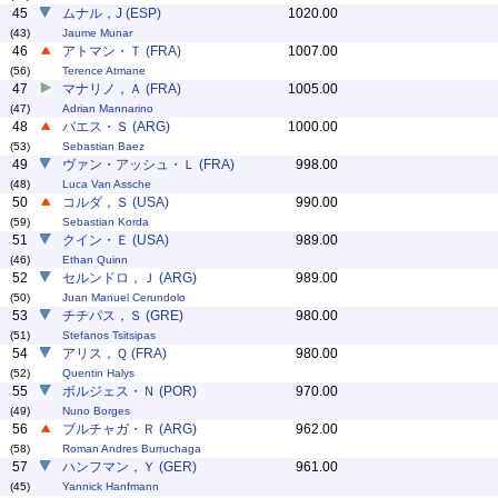
45
ムナル，J (ESP)
1020.00
(43)
Jaume Munar
46
アトマン・Ｔ (FRA)
1007.00
(56)
Terence Atmane
47
マナリノ，Ａ (FRA)
1005.00
(47)
Adrian Mannarino
48
バエス・Ｓ (ARG)
1000.00
(53)
Sebastian Baez
49
ヴァン・アッシュ・Ｌ (FRA)
998.00
(48)
Luca Van Assche
50
コルダ，Ｓ (USA)
990.00
(59)
Sebastian Korda
51
クイン・Ｅ (USA)
989.00
(46)
Ethan Quinn
52
セルンドロ，Ｊ (ARG)
989.00
(50)
Juan Manuel Cerundolo
53
チチパス，Ｓ (GRE)
980.00
(51)
Stefanos Tsitsipas
54
アリス，Ｑ (FRA)
980.00
(52)
Quentin Halys
55
ボルジェス・Ｎ (POR)
970.00
(49)
Nuno Borges
56
ブルチャガ・Ｒ (ARG)
962.00
(58)
Roman Andres Burruchaga
57
ハンフマン，Ｙ (GER)
961.00
(45)
Yannick Hanfmann