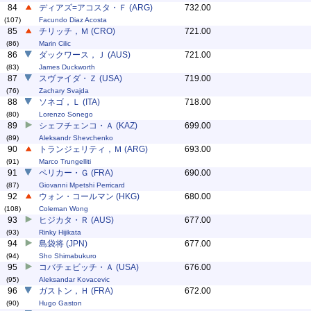
84
ディアズ=アコスタ・Ｆ (ARG)
732.00
(107)
Facundo Diaz Acosta
85
チリッチ，Ｍ (CRO)
721.00
(86)
Marin Cilic
86
ダックワース，Ｊ (AUS)
721.00
(83)
James Duckworth
87
スヴァイダ・Ｚ (USA)
719.00
(76)
Zachary Svajda
88
ソネゴ，Ｌ (ITA)
718.00
(80)
Lorenzo Sonego
89
シェフチェンコ・Ａ (KAZ)
699.00
(89)
Aleksandr Shevchenko
90
トランジェリティ，Ｍ (ARG)
693.00
(91)
Marco Trungelliti
91
ペリカー・Ｇ (FRA)
690.00
(87)
Giovanni Mpetshi Perricard
92
ウォン・コールマン (HKG)
680.00
(108)
Coleman Wong
93
ヒジカタ・Ｒ (AUS)
677.00
(93)
Rinky Hijikata
94
島袋将 (JPN)
677.00
(94)
Sho Shimabukuro
95
コバチェビッチ・Ａ (USA)
676.00
(95)
Aleksandar Kovacevic
96
ガストン，Ｈ (FRA)
672.00
(90)
Hugo Gaston