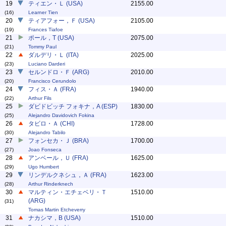
19
ティエン・Ｌ (USA)
2155.00
(16)
Learner Tien
20
ティアフォー，Ｆ (USA)
2105.00
(19)
Frances Tiafoe
21
ポール，T (USA)
2075.00
(21)
Tommy Paul
22
ダルデリ・Ｌ (ITA)
2025.00
(23)
Luciano Darderi
23
セルンドロ・Ｆ (ARG)
2010.00
(20)
Francisco Cerundolo
24
フィス・Ａ (FRA)
1940.00
(22)
Arthur Fils
25
ダビドビッチ フォキナ，A (ESP)
1830.00
(25)
Alejandro Davidovich Fokina
26
タビロ・Ａ (CHI)
1728.00
(30)
Alejandro Tabilo
27
フォンセカ・Ｊ (BRA)
1700.00
(27)
Joao Fonseca
28
アンベール，Ｕ (FRA)
1625.00
(29)
Ugo Humbert
29
リンデルクネシュ，Ａ (FRA)
1623.00
(28)
Arthur Rinderknech
30
マルティン・エチェベリ・Ｔ
1510.00
(ARG)
(31)
Tomas Martin Etcheverry
31
ナカシマ，B (USA)
1510.00