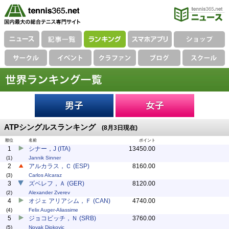
ATPシングルスランキング
(8月3日現在)
順位
名前
ポイント
1
シナー，J (ITA)
13450.00
(1)
Jannik Sinner
2
アルカラス，Ｃ (ESP)
8160.00
(3)
Carlos Alcaraz
3
ズベレフ，Ａ (GER)
8120.00
(2)
Alexander Zverev
4
オジェ アリアシム，Ｆ (CAN)
4740.00
(4)
Felix Auger-Aliassime
5
ジョコビッチ，Ｎ (SRB)
3760.00
(5)
Novak Djokovic