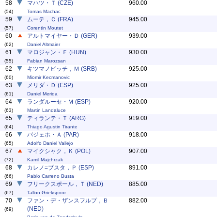
58
マハツ・Ｔ (CZE)
960.00
(54)
Tomas Machac
59
ムーテ，Ｃ (FRA)
945.00
(57)
Corentin Moutet
60
アルトマイヤー・Ｄ (GER)
939.00
(62)
Daniel Altmaier
61
マロジャン・Ｆ (HUN)
930.00
(55)
Fabian Marozsan
62
キツマノビッチ，Ｍ (SRB)
925.00
(60)
Miomir Kecmanovic
63
メリダ・Ｄ (ESP)
925.00
(61)
Daniel Merida
64
ランダルーセ・Ｍ (ESP)
920.00
(63)
Martin Landaluce
65
ティランテ・Ｔ (ARG)
919.00
(64)
Thiago Agustin Tirante
66
バジェホ・Ａ (PAR)
918.00
(65)
Adolfo Daniel Vallejo
67
マイクシャク，Ｋ (POL)
907.00
(72)
Kamil Majchrzak
68
カレノ=ブスタ，Ｐ (ESP)
891.00
(66)
Pablo Carreno Busta
69
フリークスポール，Ｔ (NED)
885.00
(67)
Tallon Griekspoor
70
ファン・デ・ザンスフルプ，Ｂ
882.00
(NED)
(69)