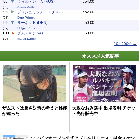
97
ウォルトン・Ａ (AUS)
654.00
(96)
Adam Walton
98
プリシュミッチ・Ｄ (CRO)
652.00
(98)
Dino Prizmic
99
ルーネ，Ｈ (DEN)
650.00
(82)
Holger Rune
100
ダム・M (USA)
650.00
(104)
Martin Damm
101-200位 →
オススメ人気記事
ザムストは暑さ対策の考えと性能
大坂なおみ選手 出場表明 チケッ
が違った
ト先行販売中
ジャパンオープン公式アプリをリリース、試合スケジ