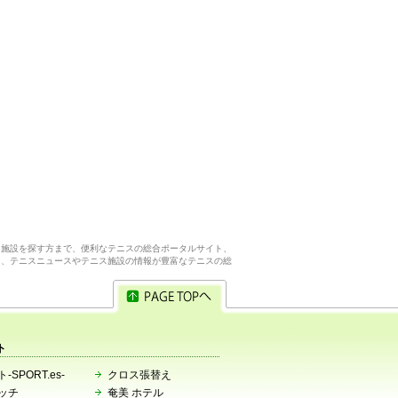
ス施設を探す方まで、便利なテニスの総合ポータルサイト、
ら、テニスニュースやテニス施設の情報が豊富なテニスの総
ト
-SPORT.es-
クロス張替え
ッチ
奄美 ホテル