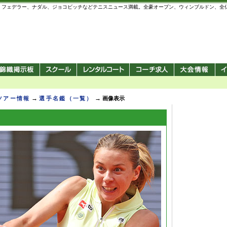
 錦織圭、フェデラー、ナダル、ジョコビッチなどテニスニュース満載。全豪オープン、ウィンブルドン、
→
→
Pツアー情報
選手名鑑（一覧）
画像表示