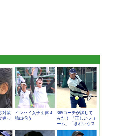
さ対策
インハイ女子団体 4
365コーチが試して
が違っ
強出揃う
みた！ 「正しいフォ
ーム」「きれいなス
イング」が身につく
新感覚スポーツギア