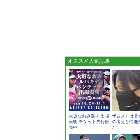
オススメ人気記事
大坂なおみ選手 出場
ザムストは暑
表明 チケット先行販
の考えと性能
売中
た