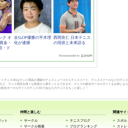
ンク オ
全仏OP優勝の平木理
西岡良仁 日本テニス
【賞金・
化が逮捕
の現状と未来語る
程・ド
Recommended by
サイトテニス365はテニス用品の通販やテニスニュースからテニスコート、テニススクールなどのテニ
など、テニス用品を様々な角度から探すこともできます。テニスの総合ポータルサイトをお探しな
の総合ポータルサイトのテニス365であなたのテニスをもっと楽しく！
仲間と楽しむ
関連サイ
ガット
サークル
テニスブログ
スポルト
サークル検索
ブログランキング
ストレ