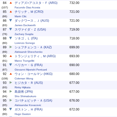
84
ディアズ=アコスタ・Ｆ (ARG)
732.00
(107)
Facundo Diaz Acosta
85
チリッチ，Ｍ (CRO)
721.00
(86)
Marin Cilic
86
ダックワース，Ｊ (AUS)
721.00
(83)
James Duckworth
87
スヴァイダ・Ｚ (USA)
719.00
(76)
Zachary Svajda
88
ソネゴ，Ｌ (ITA)
718.00
(80)
Lorenzo Sonego
89
シェフチェンコ・Ａ (KAZ)
699.00
(89)
Aleksandr Shevchenko
90
トランジェリティ，Ｍ (ARG)
693.00
(91)
Marco Trungelliti
91
ペリカー・Ｇ (FRA)
690.00
(87)
Giovanni Mpetshi Perricard
92
ウォン・コールマン (HKG)
680.00
(108)
Coleman Wong
93
ヒジカタ・Ｒ (AUS)
677.00
(93)
Rinky Hijikata
94
島袋将 (JPN)
677.00
(94)
Sho Shimabukuro
95
コバチェビッチ・Ａ (USA)
676.00
(95)
Aleksandar Kovacevic
96
ガストン，Ｈ (FRA)
672.00
(90)
Hugo Gaston