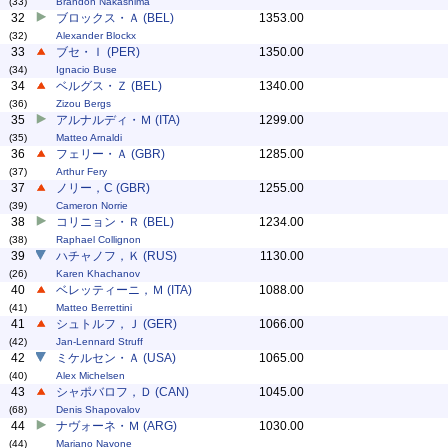
(33)
Brandon Nakashima
32
ブロックス・Ａ (BEL)
1353.00
(32)
Alexander Blockx
33
ブセ・Ｉ (PER)
1350.00
(34)
Ignacio Buse
34
ベルグス・Ｚ (BEL)
1340.00
(36)
Zizou Bergs
35
アルナルディ・Ｍ (ITA)
1299.00
(35)
Matteo Arnaldi
36
フェリー・Ａ (GBR)
1285.00
(37)
Arthur Fery
37
ノリー，C (GBR)
1255.00
(39)
Cameron Norrie
38
コリニョン・Ｒ (BEL)
1234.00
(38)
Raphael Collignon
39
ハチャノフ，Ｋ (RUS)
1130.00
(26)
Karen Khachanov
40
ベレッティーニ，Ｍ (ITA)
1088.00
(41)
Matteo Berrettini
41
シュトルフ，Ｊ (GER)
1066.00
(42)
Jan-Lennard Struff
42
ミケルセン・Ａ (USA)
1065.00
(40)
Alex Michelsen
43
シャポバロフ，Ｄ (CAN)
1045.00
(68)
Denis Shapovalov
44
ナヴォーネ・Ｍ (ARG)
1030.00
(44)
Mariano Navone