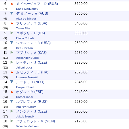
6
メドべージェフ，Ｄ (RUS)
3620.00
(7)
Daniil Medvedev
7
デ ミノー，Ａ (AUS)
3560.00
(6)
Alex de Minaur
8
フリッツ，Ｔ (USA)
3400.00
(10)
Taylor Fritz
9
コボッリ・Ｆ (ITA)
3330.00
(9)
Flavio Cobolli
10
シェルトン・Ｂ (USA)
2680.00
(8)
Ben Shelton
11
ブブリク，Ａ (KAZ)
2535.00
(11)
Alexander Bublik
12
レヘチカ・Ｊ (CZE)
2380.00
(12)
Jiri Lehecka
13
ムセッティ，Ｌ (ITA)
2375.00
(15)
Lorenzo Musetti
14
ルード，Ｃ (NOR)
2345.00
(13)
Casper Ruud
15
ホダル・Ｒ (ESP)
2243.00
(24)
Rafael Jodar
16
ルブレフ，Ａ (RUS)
2230.00
(14)
Andrey Rublev
17
メンシク・Ｊ (CZE)
2205.00
(17)
Jakub Mensik
18
バチェロット・Ｖ (MON)
2176.00
(18)
Valentin Vacherot