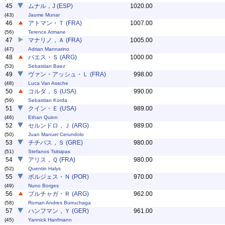
45
ムナル，J (ESP)
1020.00
(43)
Jaume Munar
46
アトマン・Ｔ (FRA)
1007.00
(56)
Terence Atmane
47
マナリノ，Ａ (FRA)
1005.00
(47)
Adrian Mannarino
48
バエス・Ｓ (ARG)
1000.00
(53)
Sebastian Baez
49
ヴァン・アッシュ・Ｌ (FRA)
998.00
(48)
Luca Van Assche
50
コルダ，Ｓ (USA)
990.00
(59)
Sebastian Korda
51
クイン・Ｅ (USA)
989.00
(46)
Ethan Quinn
52
セルンドロ，Ｊ (ARG)
989.00
(50)
Juan Manuel Cerundolo
53
チチパス，Ｓ (GRE)
980.00
(51)
Stefanos Tsitsipas
54
アリス，Ｑ (FRA)
980.00
(52)
Quentin Halys
55
ボルジェス・Ｎ (POR)
970.00
(49)
Nuno Borges
56
ブルチャガ・Ｒ (ARG)
962.00
(58)
Roman Andres Burruchaga
57
ハンフマン，Ｙ (GER)
961.00
(45)
Yannick Hanfmann