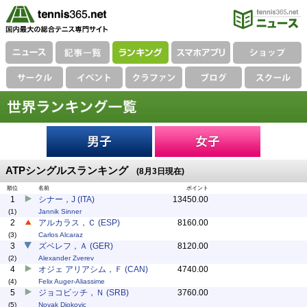
ATPシングルスランキング
(8月3日現在)
順位
名前
ポイント
1
シナー，J (ITA)
13450.00
(1)
Jannik Sinner
2
アルカラス，Ｃ (ESP)
8160.00
(3)
Carlos Alcaraz
3
ズベレフ，Ａ (GER)
8120.00
(2)
Alexander Zverev
4
オジェ アリアシム，Ｆ (CAN)
4740.00
(4)
Felix Auger-Aliassime
5
ジョコビッチ，Ｎ (SRB)
3760.00
(5)
Novak Djokovic