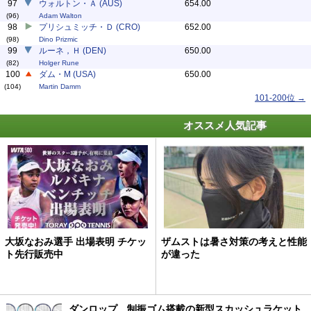
97
ウォルトン・Ａ (AUS)
654.00
(96)
Adam Walton
98
プリシュミッチ・Ｄ (CRO)
652.00
(98)
Dino Prizmic
99
ルーネ，Ｈ (DEN)
650.00
(82)
Holger Rune
100
ダム・M (USA)
650.00
(104)
Martin Damm
101-200位 →
オススメ人気記事
大坂なおみ選手 出場表明 チケッ
ザムストは暑さ対策の考えと性能
ト先行販売中
が違った
ダンロップ、制振ゴム搭載の新型スカッシュラケット