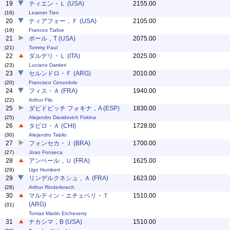
19
ティエン・Ｌ (USA)
2155.00
(16)
Learner Tien
20
ティアフォー，Ｆ (USA)
2105.00
(19)
Frances Tiafoe
21
ポール，T (USA)
2075.00
(21)
Tommy Paul
22
ダルデリ・Ｌ (ITA)
2025.00
(23)
Luciano Darderi
23
セルンドロ・Ｆ (ARG)
2010.00
(20)
Francisco Cerundolo
24
フィス・Ａ (FRA)
1940.00
(22)
Arthur Fils
25
ダビドビッチ フォキナ，A (ESP)
1830.00
(25)
Alejandro Davidovich Fokina
26
タビロ・Ａ (CHI)
1728.00
(30)
Alejandro Tabilo
27
フォンセカ・Ｊ (BRA)
1700.00
(27)
Joao Fonseca
28
アンベール，Ｕ (FRA)
1625.00
(29)
Ugo Humbert
29
リンデルクネシュ，Ａ (FRA)
1623.00
(28)
Arthur Rinderknech
30
マルティン・エチェベリ・Ｔ
1510.00
(ARG)
(31)
Tomas Martin Etcheverry
31
ナカシマ，B (USA)
1510.00