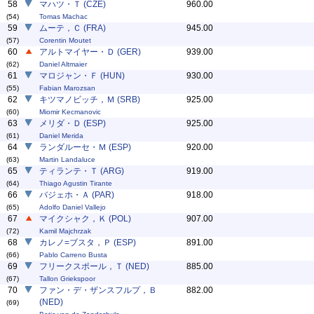
58
マハツ・Ｔ (CZE)
960.00
(54)
Tomas Machac
59
ムーテ，Ｃ (FRA)
945.00
(57)
Corentin Moutet
60
アルトマイヤー・Ｄ (GER)
939.00
(62)
Daniel Altmaier
61
マロジャン・Ｆ (HUN)
930.00
(55)
Fabian Marozsan
62
キツマノビッチ，Ｍ (SRB)
925.00
(60)
Miomir Kecmanovic
63
メリダ・Ｄ (ESP)
925.00
(61)
Daniel Merida
64
ランダルーセ・Ｍ (ESP)
920.00
(63)
Martin Landaluce
65
ティランテ・Ｔ (ARG)
919.00
(64)
Thiago Agustin Tirante
66
バジェホ・Ａ (PAR)
918.00
(65)
Adolfo Daniel Vallejo
67
マイクシャク，Ｋ (POL)
907.00
(72)
Kamil Majchrzak
68
カレノ=ブスタ，Ｐ (ESP)
891.00
(66)
Pablo Carreno Busta
69
フリークスポール，Ｔ (NED)
885.00
(67)
Tallon Griekspoor
70
ファン・デ・ザンスフルプ，Ｂ
882.00
(NED)
(69)