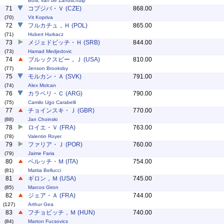
Botic van de Zandschulp
71
コプジバ・Ｖ (CZE)
868.00
(70)
Vit Kopriva
72
フルカチュ，Ｈ (POL)
865.00
(71)
Hubert Hurkacz
73
メジェドビッチ・Ｈ (SRB)
844.00
(73)
Hamad Medjedovic
74
ブルックスビー，Ｊ (USA)
810.00
(77)
Jenson Brooksby
75
モルカン・Ａ (SVK)
791.00
(74)
Alex Molcan
76
カラベリ・Ｃ (ARG)
790.00
(75)
Camilo Ugo Carabelli
77
チョインスキ・Ｊ (GBR)
770.00
(88)
Jan Choinski
78
ロイエ・Ｖ (FRA)
763.00
(78)
Valentin Royer
79
ファリア・Ｊ (POR)
760.00
(79)
Jaime Faria
80
ベルッチ・Ｍ (ITA)
754.00
(81)
Mattia Bellucci
81
ギロン，Ｍ (USA)
745.00
(85)
Marcos Giron
82
ジェア・Ａ (FRA)
744.00
(127)
Arthur Gea
83
フチョビッチ，Ｍ (HUN)
740.00
(84)
Marton Fucsovics