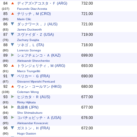
84
ディアズ=アコスタ・Ｆ (ARG)
732.00
(107)
Facundo Diaz Acosta
85
チリッチ，Ｍ (CRO)
721.00
(86)
Marin Cilic
86
ダックワース，Ｊ (AUS)
721.00
(83)
James Duckworth
87
スヴァイダ・Ｚ (USA)
719.00
(76)
Zachary Svajda
88
ソネゴ，Ｌ (ITA)
718.00
(80)
Lorenzo Sonego
89
シェフチェンコ・Ａ (KAZ)
699.00
(89)
Aleksandr Shevchenko
90
トランジェリティ，Ｍ (ARG)
693.00
(91)
Marco Trungelliti
91
ペリカー・Ｇ (FRA)
690.00
(87)
Giovanni Mpetshi Perricard
92
ウォン・コールマン (HKG)
680.00
(108)
Coleman Wong
93
ヒジカタ・Ｒ (AUS)
677.00
(93)
Rinky Hijikata
94
島袋将 (JPN)
677.00
(94)
Sho Shimabukuro
95
コバチェビッチ・Ａ (USA)
676.00
(95)
Aleksandar Kovacevic
96
ガストン，Ｈ (FRA)
672.00
(90)
Hugo Gaston