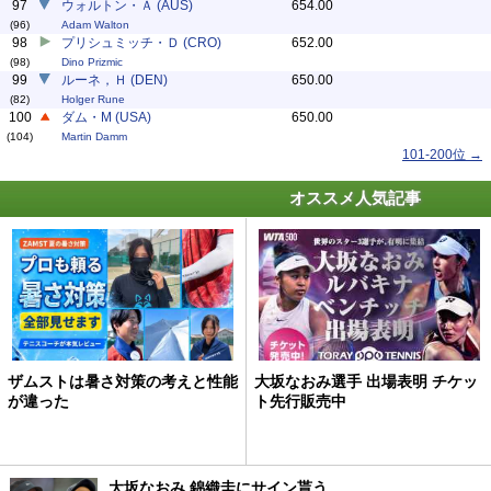
97
ウォルトン・Ａ (AUS)
654.00
(96)
Adam Walton
98
プリシュミッチ・Ｄ (CRO)
652.00
(98)
Dino Prizmic
99
ルーネ，Ｈ (DEN)
650.00
(82)
Holger Rune
100
ダム・M (USA)
650.00
(104)
Martin Damm
101-200位 →
オススメ人気記事
ザムストは暑さ対策の考えと性能
大坂なおみ選手 出場表明 チケッ
が違った
ト先行販売中
大坂なおみ 錦織圭にサイン貰う