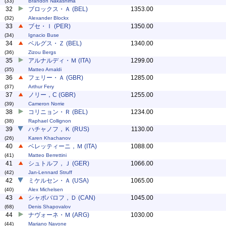
(33)
Brandon Nakashima
32
ブロックス・Ａ (BEL)
1353.00
(32)
Alexander Blockx
33
ブセ・Ｉ (PER)
1350.00
(34)
Ignacio Buse
34
ベルグス・Ｚ (BEL)
1340.00
(36)
Zizou Bergs
35
アルナルディ・Ｍ (ITA)
1299.00
(35)
Matteo Arnaldi
36
フェリー・Ａ (GBR)
1285.00
(37)
Arthur Fery
37
ノリー，C (GBR)
1255.00
(39)
Cameron Norrie
38
コリニョン・Ｒ (BEL)
1234.00
(38)
Raphael Collignon
39
ハチャノフ，Ｋ (RUS)
1130.00
(26)
Karen Khachanov
40
ベレッティーニ，Ｍ (ITA)
1088.00
(41)
Matteo Berrettini
41
シュトルフ，Ｊ (GER)
1066.00
(42)
Jan-Lennard Struff
42
ミケルセン・Ａ (USA)
1065.00
(40)
Alex Michelsen
43
シャポバロフ，Ｄ (CAN)
1045.00
(68)
Denis Shapovalov
44
ナヴォーネ・Ｍ (ARG)
1030.00
(44)
Mariano Navone