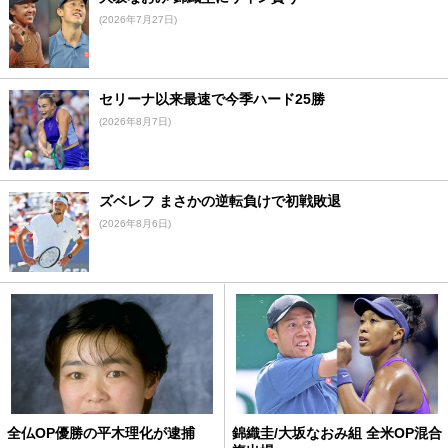
(2026年7月27日)
セリーナ以来最速で今季ハード25勝
(2026年8月7日)
ズベレフ まさかの逆転負けで初戦敗退
(2026年8月6日)
全仏OP優勝の平木理化が逮捕
錦織圭/大坂なおみ組 全米OP混合