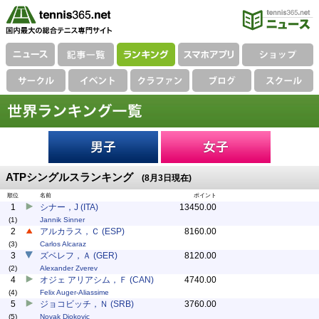
ATPシングルスランキング
(8月3日現在)
順位
名前
ポイント
1
シナー，J (ITA)
13450.00
(1)
Jannik Sinner
2
アルカラス，Ｃ (ESP)
8160.00
(3)
Carlos Alcaraz
3
ズベレフ，Ａ (GER)
8120.00
(2)
Alexander Zverev
4
オジェ アリアシム，Ｆ (CAN)
4740.00
(4)
Felix Auger-Aliassime
5
ジョコビッチ，Ｎ (SRB)
3760.00
(5)
Novak Djokovic