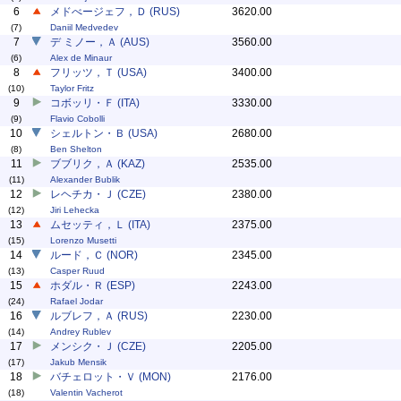
6
メドべージェフ，Ｄ (RUS)
3620.00
(7)
Daniil Medvedev
7
デ ミノー，Ａ (AUS)
3560.00
(6)
Alex de Minaur
8
フリッツ，Ｔ (USA)
3400.00
(10)
Taylor Fritz
9
コボッリ・Ｆ (ITA)
3330.00
(9)
Flavio Cobolli
10
シェルトン・Ｂ (USA)
2680.00
(8)
Ben Shelton
11
ブブリク，Ａ (KAZ)
2535.00
(11)
Alexander Bublik
12
レヘチカ・Ｊ (CZE)
2380.00
(12)
Jiri Lehecka
13
ムセッティ，Ｌ (ITA)
2375.00
(15)
Lorenzo Musetti
14
ルード，Ｃ (NOR)
2345.00
(13)
Casper Ruud
15
ホダル・Ｒ (ESP)
2243.00
(24)
Rafael Jodar
16
ルブレフ，Ａ (RUS)
2230.00
(14)
Andrey Rublev
17
メンシク・Ｊ (CZE)
2205.00
(17)
Jakub Mensik
18
バチェロット・Ｖ (MON)
2176.00
(18)
Valentin Vacherot