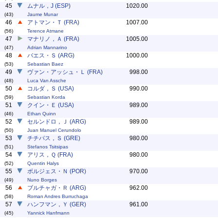
45
ムナル，J (ESP)
1020.00
(43)
Jaume Munar
46
アトマン・Ｔ (FRA)
1007.00
(56)
Terence Atmane
47
マナリノ，Ａ (FRA)
1005.00
(47)
Adrian Mannarino
48
バエス・Ｓ (ARG)
1000.00
(53)
Sebastian Baez
49
ヴァン・アッシュ・Ｌ (FRA)
998.00
(48)
Luca Van Assche
50
コルダ，Ｓ (USA)
990.00
(59)
Sebastian Korda
51
クイン・Ｅ (USA)
989.00
(46)
Ethan Quinn
52
セルンドロ，Ｊ (ARG)
989.00
(50)
Juan Manuel Cerundolo
53
チチパス，Ｓ (GRE)
980.00
(51)
Stefanos Tsitsipas
54
アリス，Ｑ (FRA)
980.00
(52)
Quentin Halys
55
ボルジェス・Ｎ (POR)
970.00
(49)
Nuno Borges
56
ブルチャガ・Ｒ (ARG)
962.00
(58)
Roman Andres Burruchaga
57
ハンフマン，Ｙ (GER)
961.00
(45)
Yannick Hanfmann