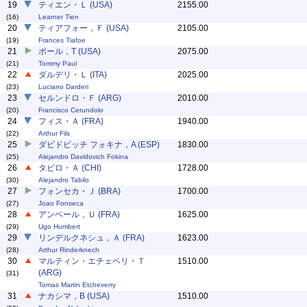
19
ティエン・Ｌ (USA)
2155.00
(16)
Learner Tien
20
ティアフォー，Ｆ (USA)
2105.00
(19)
Frances Tiafoe
21
ポール，T (USA)
2075.00
(21)
Tommy Paul
22
ダルデリ・Ｌ (ITA)
2025.00
(23)
Luciano Darderi
23
セルンドロ・Ｆ (ARG)
2010.00
(20)
Francisco Cerundolo
24
フィス・Ａ (FRA)
1940.00
(22)
Arthur Fils
25
ダビドビッチ フォキナ，A (ESP)
1830.00
(25)
Alejandro Davidovich Fokina
26
タビロ・Ａ (CHI)
1728.00
(30)
Alejandro Tabilo
27
フォンセカ・Ｊ (BRA)
1700.00
(27)
Joao Fonseca
28
アンベール，Ｕ (FRA)
1625.00
(29)
Ugo Humbert
29
リンデルクネシュ，Ａ (FRA)
1623.00
(28)
Arthur Rinderknech
30
マルティン・エチェベリ・Ｔ
1510.00
(ARG)
(31)
Tomas Martin Etcheverry
31
ナカシマ，B (USA)
1510.00