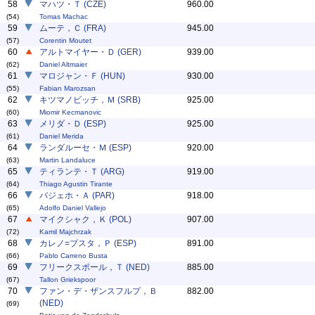
58
マハツ・Ｔ (CZE)
960.00
(54)
Tomas Machac
59
ムーテ，Ｃ (FRA)
945.00
(57)
Corentin Moutet
60
アルトマイヤー・Ｄ (GER)
939.00
(62)
Daniel Altmaier
61
マロジャン・Ｆ (HUN)
930.00
(55)
Fabian Marozsan
62
キツマノビッチ，Ｍ (SRB)
925.00
(60)
Miomir Kecmanovic
63
メリダ・Ｄ (ESP)
925.00
(61)
Daniel Merida
64
ランダルーセ・Ｍ (ESP)
920.00
(63)
Martin Landaluce
65
ティランテ・Ｔ (ARG)
919.00
(64)
Thiago Agustin Tirante
66
バジェホ・Ａ (PAR)
918.00
(65)
Adolfo Daniel Vallejo
67
マイクシャク，Ｋ (POL)
907.00
(72)
Kamil Majchrzak
68
カレノ=ブスタ，Ｐ (ESP)
891.00
(66)
Pablo Carreno Busta
69
フリークスポール，Ｔ (NED)
885.00
(67)
Tallon Griekspoor
70
ファン・デ・ザンスフルプ，Ｂ
882.00
(NED)
(69)