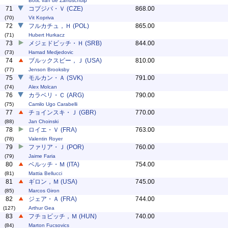
Botic van de Zandschulp
71
コプジバ・Ｖ (CZE)
868.00
(70)
Vit Kopriva
72
フルカチュ，Ｈ (POL)
865.00
(71)
Hubert Hurkacz
73
メジェドビッチ・Ｈ (SRB)
844.00
(73)
Hamad Medjedovic
74
ブルックスビー，Ｊ (USA)
810.00
(77)
Jenson Brooksby
75
モルカン・Ａ (SVK)
791.00
(74)
Alex Molcan
76
カラベリ・Ｃ (ARG)
790.00
(75)
Camilo Ugo Carabelli
77
チョインスキ・Ｊ (GBR)
770.00
(88)
Jan Choinski
78
ロイエ・Ｖ (FRA)
763.00
(78)
Valentin Royer
79
ファリア・Ｊ (POR)
760.00
(79)
Jaime Faria
80
ベルッチ・Ｍ (ITA)
754.00
(81)
Mattia Bellucci
81
ギロン，Ｍ (USA)
745.00
(85)
Marcos Giron
82
ジェア・Ａ (FRA)
744.00
(127)
Arthur Gea
83
フチョビッチ，Ｍ (HUN)
740.00
(84)
Marton Fucsovics