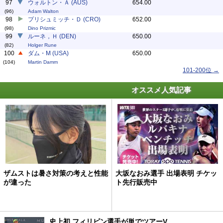
97
ウォルトン・Ａ (AUS)
654.00
(96)
Adam Walton
98
プリシュミッチ・Ｄ (CRO)
652.00
(98)
Dino Prizmic
99
ルーネ，Ｈ (DEN)
650.00
(82)
Holger Rune
100
ダム・M (USA)
650.00
(104)
Martin Damm
101-200位 →
オススメ人気記事
ザムストは暑さ対策の考えと性能
大坂なおみ選手 出場表明 チケッ
が違った
ト先行販売中
史上初 フィリピン選手が単でツアーV