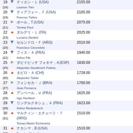
19
ティエン・Ｌ (USA)
2155.00
(16)
Learner Tien
20
ティアフォー，Ｆ (USA)
2105.00
(19)
Frances Tiafoe
21
ポール，T (USA)
2075.00
(21)
Tommy Paul
22
ダルデリ・Ｌ (ITA)
2025.00
(23)
Luciano Darderi
23
セルンドロ・Ｆ (ARG)
2010.00
(20)
Francisco Cerundolo
24
フィス・Ａ (FRA)
1940.00
(22)
Arthur Fils
25
ダビドビッチ フォキナ，A (ESP)
1830.00
(25)
Alejandro Davidovich Fokina
26
タビロ・Ａ (CHI)
1728.00
(30)
Alejandro Tabilo
27
フォンセカ・Ｊ (BRA)
1700.00
(27)
Joao Fonseca
28
アンベール，Ｕ (FRA)
1625.00
(29)
Ugo Humbert
29
リンデルクネシュ，Ａ (FRA)
1623.00
(28)
Arthur Rinderknech
30
マルティン・エチェベリ・Ｔ
1510.00
(ARG)
(31)
Tomas Martin Etcheverry
31
ナカシマ，B (USA)
1510.00