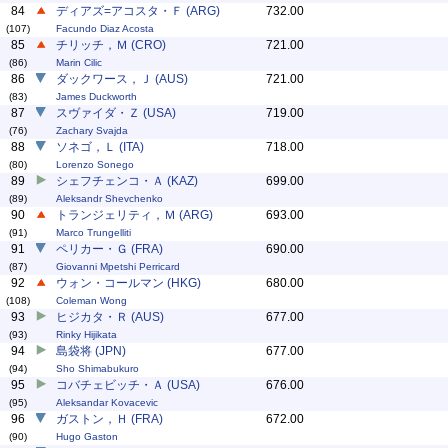
84
ディアズ=アコスタ・Ｆ (ARG)
732.00
(107)
Facundo Diaz Acosta
85
チリッチ，Ｍ (CRO)
721.00
(86)
Marin Cilic
86
ダックワース，Ｊ (AUS)
721.00
(83)
James Duckworth
87
スヴァイダ・Ｚ (USA)
719.00
(76)
Zachary Svajda
88
ソネゴ，Ｌ (ITA)
718.00
(80)
Lorenzo Sonego
89
シェフチェンコ・Ａ (KAZ)
699.00
(89)
Aleksandr Shevchenko
90
トランジェリティ，Ｍ (ARG)
693.00
(91)
Marco Trungelliti
91
ペリカー・Ｇ (FRA)
690.00
(87)
Giovanni Mpetshi Perricard
92
ウォン・コールマン (HKG)
680.00
(108)
Coleman Wong
93
ヒジカタ・Ｒ (AUS)
677.00
(93)
Rinky Hijikata
94
島袋将 (JPN)
677.00
(94)
Sho Shimabukuro
95
コバチェビッチ・Ａ (USA)
676.00
(95)
Aleksandar Kovacevic
96
ガストン，Ｈ (FRA)
672.00
(90)
Hugo Gaston