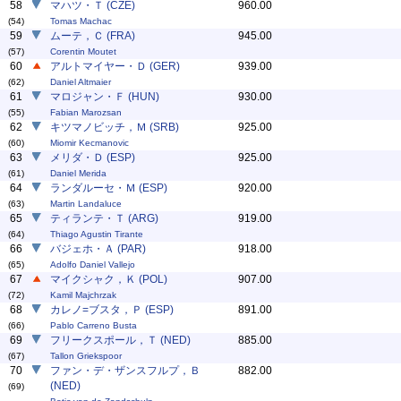
58
マハツ・Ｔ (CZE)
960.00
(54)
Tomas Machac
59
ムーテ，Ｃ (FRA)
945.00
(57)
Corentin Moutet
60
アルトマイヤー・Ｄ (GER)
939.00
(62)
Daniel Altmaier
61
マロジャン・Ｆ (HUN)
930.00
(55)
Fabian Marozsan
62
キツマノビッチ，Ｍ (SRB)
925.00
(60)
Miomir Kecmanovic
63
メリダ・Ｄ (ESP)
925.00
(61)
Daniel Merida
64
ランダルーセ・Ｍ (ESP)
920.00
(63)
Martin Landaluce
65
ティランテ・Ｔ (ARG)
919.00
(64)
Thiago Agustin Tirante
66
バジェホ・Ａ (PAR)
918.00
(65)
Adolfo Daniel Vallejo
67
マイクシャク，Ｋ (POL)
907.00
(72)
Kamil Majchrzak
68
カレノ=ブスタ，Ｐ (ESP)
891.00
(66)
Pablo Carreno Busta
69
フリークスポール，Ｔ (NED)
885.00
(67)
Tallon Griekspoor
70
ファン・デ・ザンスフルプ，Ｂ
882.00
(NED)
(69)