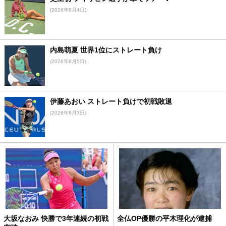
(2026年8月4日)
内島萌夏 世界1位にストレート負け
(2026年8月5日)
伊藤あおい ストレート負けで初戦敗退
(2026年8月3日)
大坂なおみ 快勝で3年連続の初戦
全仏OP優勝の平木理化が逮捕