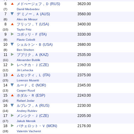
6
メドべージェフ，Ｄ (RUS)
3620.00
(7)
Daniil Medvedev
7
デ ミノー，Ａ (AUS)
3560.00
(6)
Alex de Minaur
8
フリッツ，Ｔ (USA)
3400.00
(10)
Taylor Fritz
9
コボッリ・Ｆ (ITA)
3330.00
(9)
Flavio Cobolli
10
シェルトン・Ｂ (USA)
2680.00
(8)
Ben Shelton
11
ブブリク，Ａ (KAZ)
2535.00
(11)
Alexander Bublik
12
レヘチカ・Ｊ (CZE)
2380.00
(12)
Jiri Lehecka
13
ムセッティ，Ｌ (ITA)
2375.00
(15)
Lorenzo Musetti
14
ルード，Ｃ (NOR)
2345.00
(13)
Casper Ruud
15
ホダル・Ｒ (ESP)
2243.00
(24)
Rafael Jodar
16
ルブレフ，Ａ (RUS)
2230.00
(14)
Andrey Rublev
17
メンシク・Ｊ (CZE)
2205.00
(17)
Jakub Mensik
18
バチェロット・Ｖ (MON)
2176.00
(18)
Valentin Vacherot