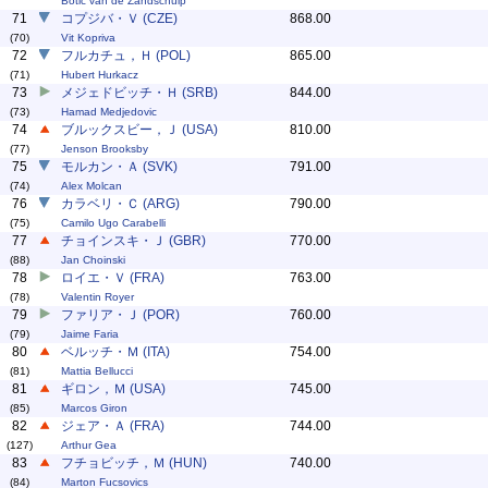
Botic van de Zandschulp
71
コプジバ・Ｖ (CZE)
868.00
(70)
Vit Kopriva
72
フルカチュ，Ｈ (POL)
865.00
(71)
Hubert Hurkacz
73
メジェドビッチ・Ｈ (SRB)
844.00
(73)
Hamad Medjedovic
74
ブルックスビー，Ｊ (USA)
810.00
(77)
Jenson Brooksby
75
モルカン・Ａ (SVK)
791.00
(74)
Alex Molcan
76
カラベリ・Ｃ (ARG)
790.00
(75)
Camilo Ugo Carabelli
77
チョインスキ・Ｊ (GBR)
770.00
(88)
Jan Choinski
78
ロイエ・Ｖ (FRA)
763.00
(78)
Valentin Royer
79
ファリア・Ｊ (POR)
760.00
(79)
Jaime Faria
80
ベルッチ・Ｍ (ITA)
754.00
(81)
Mattia Bellucci
81
ギロン，Ｍ (USA)
745.00
(85)
Marcos Giron
82
ジェア・Ａ (FRA)
744.00
(127)
Arthur Gea
83
フチョビッチ，Ｍ (HUN)
740.00
(84)
Marton Fucsovics