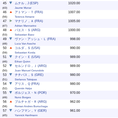
45
ムナル，J (ESP)
1020.00
(43)
Jaume Munar
46
アトマン・Ｔ (FRA)
1007.00
(56)
Terence Atmane
47
マナリノ，Ａ (FRA)
1005.00
(47)
Adrian Mannarino
48
バエス・Ｓ (ARG)
1000.00
(53)
Sebastian Baez
49
ヴァン・アッシュ・Ｌ (FRA)
998.00
(48)
Luca Van Assche
50
コルダ，Ｓ (USA)
990.00
(59)
Sebastian Korda
51
クイン・Ｅ (USA)
989.00
(46)
Ethan Quinn
52
セルンドロ，Ｊ (ARG)
989.00
(50)
Juan Manuel Cerundolo
53
チチパス，Ｓ (GRE)
980.00
(51)
Stefanos Tsitsipas
54
アリス，Ｑ (FRA)
980.00
(52)
Quentin Halys
55
ボルジェス・Ｎ (POR)
970.00
(49)
Nuno Borges
56
ブルチャガ・Ｒ (ARG)
962.00
(58)
Roman Andres Burruchaga
57
ハンフマン，Ｙ (GER)
961.00
(45)
Yannick Hanfmann