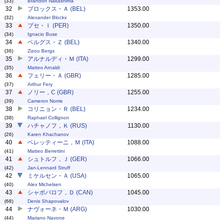
(33)
Brandon Nakashima
32
ブロックス・Ａ (BEL)
1353.00
(32)
Alexander Blockx
33
ブセ・Ｉ (PER)
1350.00
(34)
Ignacio Buse
34
ベルグス・Ｚ (BEL)
1340.00
(36)
Zizou Bergs
35
アルナルディ・Ｍ (ITA)
1299.00
(35)
Matteo Arnaldi
36
フェリー・Ａ (GBR)
1285.00
(37)
Arthur Fery
37
ノリー，C (GBR)
1255.00
(39)
Cameron Norrie
38
コリニョン・Ｒ (BEL)
1234.00
(38)
Raphael Collignon
39
ハチャノフ，Ｋ (RUS)
1130.00
(26)
Karen Khachanov
40
ベレッティーニ，Ｍ (ITA)
1088.00
(41)
Matteo Berrettini
41
シュトルフ，Ｊ (GER)
1066.00
(42)
Jan-Lennard Struff
42
ミケルセン・Ａ (USA)
1065.00
(40)
Alex Michelsen
43
シャポバロフ，Ｄ (CAN)
1045.00
(68)
Denis Shapovalov
44
ナヴォーネ・Ｍ (ARG)
1030.00
(44)
Mariano Navone