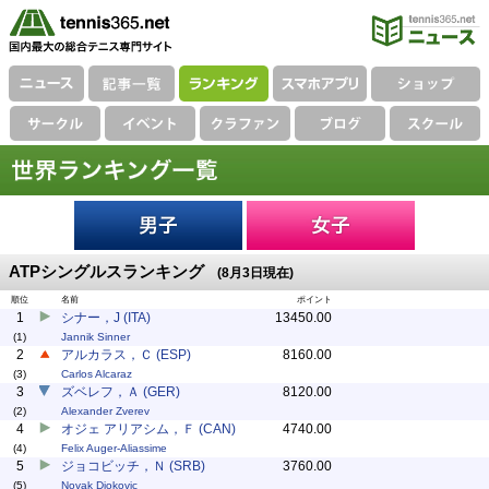
ATPシングルスランキング
(8月3日現在)
順位
名前
ポイント
1
シナー，J (ITA)
13450.00
(1)
Jannik Sinner
2
アルカラス，Ｃ (ESP)
8160.00
(3)
Carlos Alcaraz
3
ズベレフ，Ａ (GER)
8120.00
(2)
Alexander Zverev
4
オジェ アリアシム，Ｆ (CAN)
4740.00
(4)
Felix Auger-Aliassime
5
ジョコビッチ，Ｎ (SRB)
3760.00
(5)
Novak Djokovic