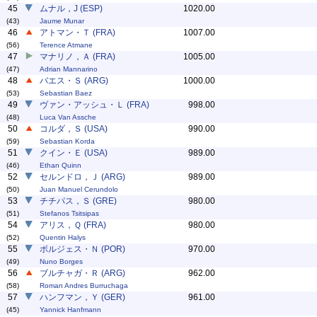
45
ムナル，J (ESP)
1020.00
(43)
Jaume Munar
46
アトマン・Ｔ (FRA)
1007.00
(56)
Terence Atmane
47
マナリノ，Ａ (FRA)
1005.00
(47)
Adrian Mannarino
48
バエス・Ｓ (ARG)
1000.00
(53)
Sebastian Baez
49
ヴァン・アッシュ・Ｌ (FRA)
998.00
(48)
Luca Van Assche
50
コルダ，Ｓ (USA)
990.00
(59)
Sebastian Korda
51
クイン・Ｅ (USA)
989.00
(46)
Ethan Quinn
52
セルンドロ，Ｊ (ARG)
989.00
(50)
Juan Manuel Cerundolo
53
チチパス，Ｓ (GRE)
980.00
(51)
Stefanos Tsitsipas
54
アリス，Ｑ (FRA)
980.00
(52)
Quentin Halys
55
ボルジェス・Ｎ (POR)
970.00
(49)
Nuno Borges
56
ブルチャガ・Ｒ (ARG)
962.00
(58)
Roman Andres Burruchaga
57
ハンフマン，Ｙ (GER)
961.00
(45)
Yannick Hanfmann