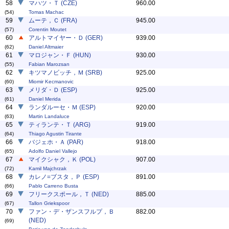
58
マハツ・Ｔ (CZE)
960.00
(54)
Tomas Machac
59
ムーテ，Ｃ (FRA)
945.00
(57)
Corentin Moutet
60
アルトマイヤー・Ｄ (GER)
939.00
(62)
Daniel Altmaier
61
マロジャン・Ｆ (HUN)
930.00
(55)
Fabian Marozsan
62
キツマノビッチ，Ｍ (SRB)
925.00
(60)
Miomir Kecmanovic
63
メリダ・Ｄ (ESP)
925.00
(61)
Daniel Merida
64
ランダルーセ・Ｍ (ESP)
920.00
(63)
Martin Landaluce
65
ティランテ・Ｔ (ARG)
919.00
(64)
Thiago Agustin Tirante
66
バジェホ・Ａ (PAR)
918.00
(65)
Adolfo Daniel Vallejo
67
マイクシャク，Ｋ (POL)
907.00
(72)
Kamil Majchrzak
68
カレノ=ブスタ，Ｐ (ESP)
891.00
(66)
Pablo Carreno Busta
69
フリークスポール，Ｔ (NED)
885.00
(67)
Tallon Griekspoor
70
ファン・デ・ザンスフルプ，Ｂ
882.00
(NED)
(69)