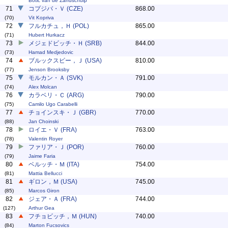
Botic van de Zandschulp
71
コプジバ・Ｖ (CZE)
868.00
(70)
Vit Kopriva
72
フルカチュ，Ｈ (POL)
865.00
(71)
Hubert Hurkacz
73
メジェドビッチ・Ｈ (SRB)
844.00
(73)
Hamad Medjedovic
74
ブルックスビー，Ｊ (USA)
810.00
(77)
Jenson Brooksby
75
モルカン・Ａ (SVK)
791.00
(74)
Alex Molcan
76
カラベリ・Ｃ (ARG)
790.00
(75)
Camilo Ugo Carabelli
77
チョインスキ・Ｊ (GBR)
770.00
(88)
Jan Choinski
78
ロイエ・Ｖ (FRA)
763.00
(78)
Valentin Royer
79
ファリア・Ｊ (POR)
760.00
(79)
Jaime Faria
80
ベルッチ・Ｍ (ITA)
754.00
(81)
Mattia Bellucci
81
ギロン，Ｍ (USA)
745.00
(85)
Marcos Giron
82
ジェア・Ａ (FRA)
744.00
(127)
Arthur Gea
83
フチョビッチ，Ｍ (HUN)
740.00
(84)
Marton Fucsovics