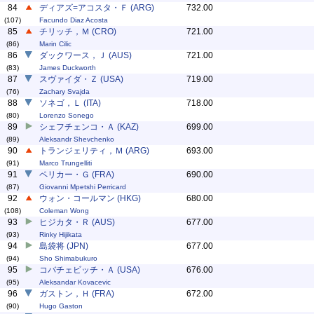
84
ディアズ=アコスタ・Ｆ (ARG)
732.00
(107)
Facundo Diaz Acosta
85
チリッチ，Ｍ (CRO)
721.00
(86)
Marin Cilic
86
ダックワース，Ｊ (AUS)
721.00
(83)
James Duckworth
87
スヴァイダ・Ｚ (USA)
719.00
(76)
Zachary Svajda
88
ソネゴ，Ｌ (ITA)
718.00
(80)
Lorenzo Sonego
89
シェフチェンコ・Ａ (KAZ)
699.00
(89)
Aleksandr Shevchenko
90
トランジェリティ，Ｍ (ARG)
693.00
(91)
Marco Trungelliti
91
ペリカー・Ｇ (FRA)
690.00
(87)
Giovanni Mpetshi Perricard
92
ウォン・コールマン (HKG)
680.00
(108)
Coleman Wong
93
ヒジカタ・Ｒ (AUS)
677.00
(93)
Rinky Hijikata
94
島袋将 (JPN)
677.00
(94)
Sho Shimabukuro
95
コバチェビッチ・Ａ (USA)
676.00
(95)
Aleksandar Kovacevic
96
ガストン，Ｈ (FRA)
672.00
(90)
Hugo Gaston