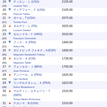
19
ティエン・Ｌ (USA)
2155.00
(16)
Learner Tien
20
ティアフォー，Ｆ (USA)
2105.00
(19)
Frances Tiafoe
21
ポール，T (USA)
2075.00
(21)
Tommy Paul
22
ダルデリ・Ｌ (ITA)
2025.00
(23)
Luciano Darderi
23
セルンドロ・Ｆ (ARG)
2010.00
(20)
Francisco Cerundolo
24
フィス・Ａ (FRA)
1940.00
(22)
Arthur Fils
25
ダビドビッチ フォキナ，A (ESP)
1830.00
(25)
Alejandro Davidovich Fokina
26
タビロ・Ａ (CHI)
1728.00
(30)
Alejandro Tabilo
27
フォンセカ・Ｊ (BRA)
1700.00
(27)
Joao Fonseca
28
アンベール，Ｕ (FRA)
1625.00
(29)
Ugo Humbert
29
リンデルクネシュ，Ａ (FRA)
1623.00
(28)
Arthur Rinderknech
30
マルティン・エチェベリ・Ｔ
1510.00
(ARG)
(31)
Tomas Martin Etcheverry
31
ナカシマ，B (USA)
1510.00