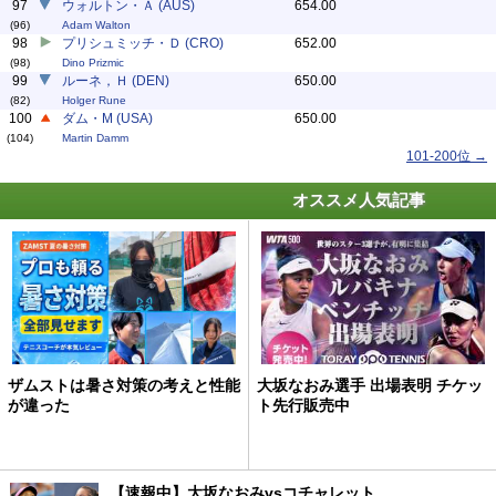
97
ウォルトン・Ａ (AUS)
654.00
(96)
Adam Walton
98
プリシュミッチ・Ｄ (CRO)
652.00
(98)
Dino Prizmic
99
ルーネ，Ｈ (DEN)
650.00
(82)
Holger Rune
100
ダム・M (USA)
650.00
(104)
Martin Damm
101-200位 →
オススメ人気記事
ザムストは暑さ対策の考えと性能
大坂なおみ選手 出場表明 チケッ
が違った
ト先行販売中
【速報中】大坂なおみvsコチャレット