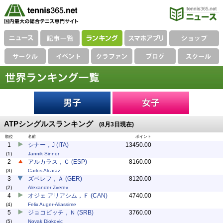
ATPシングルスランキング
(8月3日現在)
順位
名前
ポイント
1
シナー，J (ITA)
13450.00
(1)
Jannik Sinner
2
アルカラス，Ｃ (ESP)
8160.00
(3)
Carlos Alcaraz
3
ズベレフ，Ａ (GER)
8120.00
(2)
Alexander Zverev
4
オジェ アリアシム，Ｆ (CAN)
4740.00
(4)
Felix Auger-Aliassime
5
ジョコビッチ，Ｎ (SRB)
3760.00
(5)
Novak Djokovic