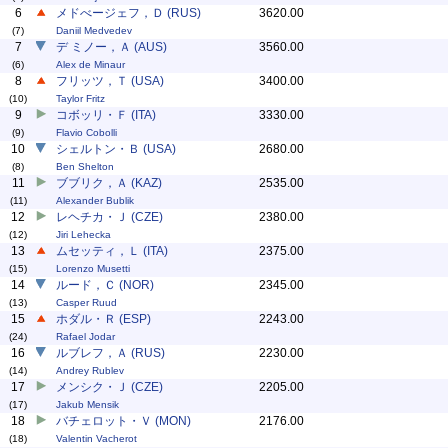
6
メドべージェフ，Ｄ (RUS)
3620.00
(7)
Daniil Medvedev
7
デ ミノー，Ａ (AUS)
3560.00
(6)
Alex de Minaur
8
フリッツ，Ｔ (USA)
3400.00
(10)
Taylor Fritz
9
コボッリ・Ｆ (ITA)
3330.00
(9)
Flavio Cobolli
10
シェルトン・Ｂ (USA)
2680.00
(8)
Ben Shelton
11
ブブリク，Ａ (KAZ)
2535.00
(11)
Alexander Bublik
12
レヘチカ・Ｊ (CZE)
2380.00
(12)
Jiri Lehecka
13
ムセッティ，Ｌ (ITA)
2375.00
(15)
Lorenzo Musetti
14
ルード，Ｃ (NOR)
2345.00
(13)
Casper Ruud
15
ホダル・Ｒ (ESP)
2243.00
(24)
Rafael Jodar
16
ルブレフ，Ａ (RUS)
2230.00
(14)
Andrey Rublev
17
メンシク・Ｊ (CZE)
2205.00
(17)
Jakub Mensik
18
バチェロット・Ｖ (MON)
2176.00
(18)
Valentin Vacherot