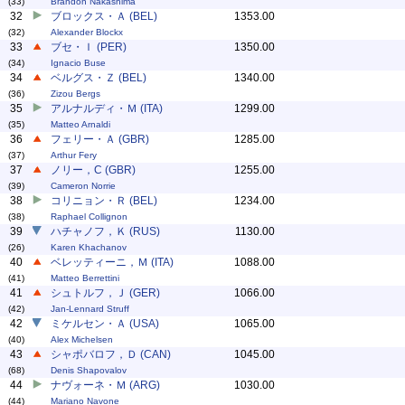
(33)
Brandon Nakashima
32
ブロックス・Ａ (BEL)
1353.00
(32)
Alexander Blockx
33
ブセ・Ｉ (PER)
1350.00
(34)
Ignacio Buse
34
ベルグス・Ｚ (BEL)
1340.00
(36)
Zizou Bergs
35
アルナルディ・Ｍ (ITA)
1299.00
(35)
Matteo Arnaldi
36
フェリー・Ａ (GBR)
1285.00
(37)
Arthur Fery
37
ノリー，C (GBR)
1255.00
(39)
Cameron Norrie
38
コリニョン・Ｒ (BEL)
1234.00
(38)
Raphael Collignon
39
ハチャノフ，Ｋ (RUS)
1130.00
(26)
Karen Khachanov
40
ベレッティーニ，Ｍ (ITA)
1088.00
(41)
Matteo Berrettini
41
シュトルフ，Ｊ (GER)
1066.00
(42)
Jan-Lennard Struff
42
ミケルセン・Ａ (USA)
1065.00
(40)
Alex Michelsen
43
シャポバロフ，Ｄ (CAN)
1045.00
(68)
Denis Shapovalov
44
ナヴォーネ・Ｍ (ARG)
1030.00
(44)
Mariano Navone