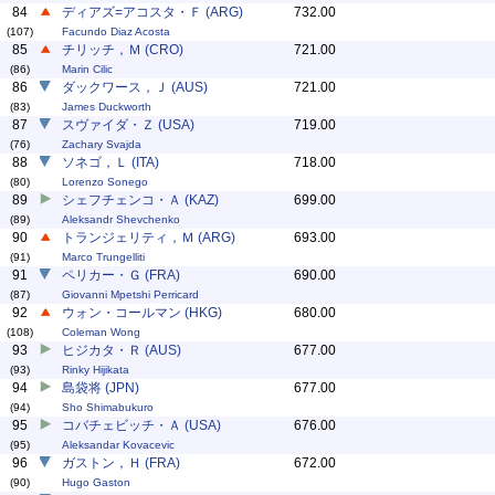
84
ディアズ=アコスタ・Ｆ (ARG)
732.00
(107)
Facundo Diaz Acosta
85
チリッチ，Ｍ (CRO)
721.00
(86)
Marin Cilic
86
ダックワース，Ｊ (AUS)
721.00
(83)
James Duckworth
87
スヴァイダ・Ｚ (USA)
719.00
(76)
Zachary Svajda
88
ソネゴ，Ｌ (ITA)
718.00
(80)
Lorenzo Sonego
89
シェフチェンコ・Ａ (KAZ)
699.00
(89)
Aleksandr Shevchenko
90
トランジェリティ，Ｍ (ARG)
693.00
(91)
Marco Trungelliti
91
ペリカー・Ｇ (FRA)
690.00
(87)
Giovanni Mpetshi Perricard
92
ウォン・コールマン (HKG)
680.00
(108)
Coleman Wong
93
ヒジカタ・Ｒ (AUS)
677.00
(93)
Rinky Hijikata
94
島袋将 (JPN)
677.00
(94)
Sho Shimabukuro
95
コバチェビッチ・Ａ (USA)
676.00
(95)
Aleksandar Kovacevic
96
ガストン，Ｈ (FRA)
672.00
(90)
Hugo Gaston