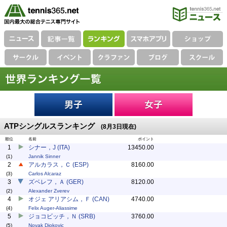
ATPシングルスランキング
(8月3日現在)
順位
名前
ポイント
1
シナー，J (ITA)
13450.00
(1)
Jannik Sinner
2
アルカラス，Ｃ (ESP)
8160.00
(3)
Carlos Alcaraz
3
ズベレフ，Ａ (GER)
8120.00
(2)
Alexander Zverev
4
オジェ アリアシム，Ｆ (CAN)
4740.00
(4)
Felix Auger-Aliassime
5
ジョコビッチ，Ｎ (SRB)
3760.00
(5)
Novak Djokovic