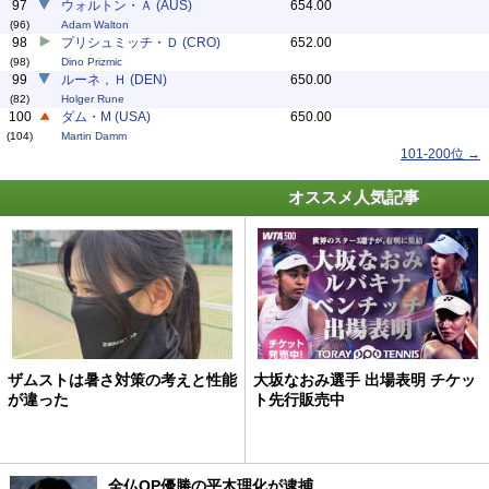
97
ウォルトン・Ａ (AUS)
654.00
(96)
Adam Walton
98
プリシュミッチ・Ｄ (CRO)
652.00
(98)
Dino Prizmic
99
ルーネ，Ｈ (DEN)
650.00
(82)
Holger Rune
100
ダム・M (USA)
650.00
(104)
Martin Damm
101-200位 →
オススメ人気記事
ザムストは暑さ対策の考えと性能
大坂なおみ選手 出場表明 チケッ
が違った
ト先行販売中
全仏OP優勝の平木理化が逮捕