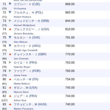
Botic van de Zandschulp
71
コプジバ・Ｖ (CZE)
868.00
(70)
Vit Kopriva
72
フルカチュ，Ｈ (POL)
865.00
(71)
Hubert Hurkacz
73
メジェドビッチ・Ｈ (SRB)
844.00
(73)
Hamad Medjedovic
74
ブルックスビー，Ｊ (USA)
810.00
(77)
Jenson Brooksby
75
モルカン・Ａ (SVK)
791.00
(74)
Alex Molcan
76
カラベリ・Ｃ (ARG)
790.00
(75)
Camilo Ugo Carabelli
77
チョインスキ・Ｊ (GBR)
770.00
(88)
Jan Choinski
78
ロイエ・Ｖ (FRA)
763.00
(78)
Valentin Royer
79
ファリア・Ｊ (POR)
760.00
(79)
Jaime Faria
80
ベルッチ・Ｍ (ITA)
754.00
(81)
Mattia Bellucci
81
ギロン，Ｍ (USA)
745.00
(85)
Marcos Giron
82
ジェア・Ａ (FRA)
744.00
(127)
Arthur Gea
83
フチョビッチ，Ｍ (HUN)
740.00
(84)
Marton Fucsovics