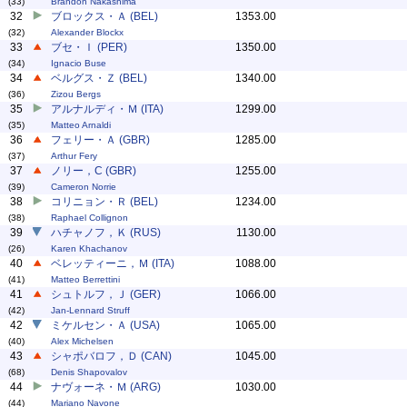
(33)
Brandon Nakashima
32
ブロックス・Ａ (BEL)
1353.00
(32)
Alexander Blockx
33
ブセ・Ｉ (PER)
1350.00
(34)
Ignacio Buse
34
ベルグス・Ｚ (BEL)
1340.00
(36)
Zizou Bergs
35
アルナルディ・Ｍ (ITA)
1299.00
(35)
Matteo Arnaldi
36
フェリー・Ａ (GBR)
1285.00
(37)
Arthur Fery
37
ノリー，C (GBR)
1255.00
(39)
Cameron Norrie
38
コリニョン・Ｒ (BEL)
1234.00
(38)
Raphael Collignon
39
ハチャノフ，Ｋ (RUS)
1130.00
(26)
Karen Khachanov
40
ベレッティーニ，Ｍ (ITA)
1088.00
(41)
Matteo Berrettini
41
シュトルフ，Ｊ (GER)
1066.00
(42)
Jan-Lennard Struff
42
ミケルセン・Ａ (USA)
1065.00
(40)
Alex Michelsen
43
シャポバロフ，Ｄ (CAN)
1045.00
(68)
Denis Shapovalov
44
ナヴォーネ・Ｍ (ARG)
1030.00
(44)
Mariano Navone