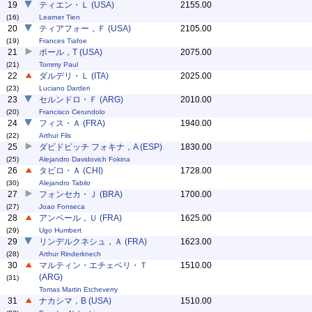
19
ティエン・Ｌ (USA)
2155.00
(16)
Learner Tien
20
ティアフォー，Ｆ (USA)
2105.00
(19)
Frances Tiafoe
21
ポール，T (USA)
2075.00
(21)
Tommy Paul
22
ダルデリ・Ｌ (ITA)
2025.00
(23)
Luciano Darderi
23
セルンドロ・Ｆ (ARG)
2010.00
(20)
Francisco Cerundolo
24
フィス・Ａ (FRA)
1940.00
(22)
Arthur Fils
25
ダビドビッチ フォキナ，A (ESP)
1830.00
(25)
Alejandro Davidovich Fokina
26
タビロ・Ａ (CHI)
1728.00
(30)
Alejandro Tabilo
27
フォンセカ・Ｊ (BRA)
1700.00
(27)
Joao Fonseca
28
アンベール，Ｕ (FRA)
1625.00
(29)
Ugo Humbert
29
リンデルクネシュ，Ａ (FRA)
1623.00
(28)
Arthur Rinderknech
30
マルティン・エチェベリ・Ｔ
1510.00
(ARG)
(31)
Tomas Martin Etcheverry
31
ナカシマ，B (USA)
1510.00