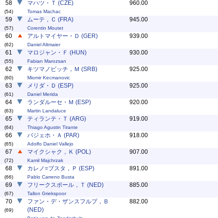
58
マハツ・Ｔ (CZE)
960.00
(54)
Tomas Machac
59
ムーテ，Ｃ (FRA)
945.00
(57)
Corentin Moutet
60
アルトマイヤー・Ｄ (GER)
939.00
(62)
Daniel Altmaier
61
マロジャン・Ｆ (HUN)
930.00
(55)
Fabian Marozsan
62
キツマノビッチ，Ｍ (SRB)
925.00
(60)
Miomir Kecmanovic
63
メリダ・Ｄ (ESP)
925.00
(61)
Daniel Merida
64
ランダルーセ・Ｍ (ESP)
920.00
(63)
Martin Landaluce
65
ティランテ・Ｔ (ARG)
919.00
(64)
Thiago Agustin Tirante
66
バジェホ・Ａ (PAR)
918.00
(65)
Adolfo Daniel Vallejo
67
マイクシャク，Ｋ (POL)
907.00
(72)
Kamil Majchrzak
68
カレノ=ブスタ，Ｐ (ESP)
891.00
(66)
Pablo Carreno Busta
69
フリークスポール，Ｔ (NED)
885.00
(67)
Tallon Griekspoor
70
ファン・デ・ザンスフルプ，Ｂ
882.00
(NED)
(69)