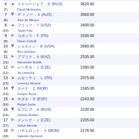
6
メドべージェフ，Ｄ (RUS)
3620.00
(7)
Daniil Medvedev
7
デ ミノー，Ａ (AUS)
3560.00
(6)
Alex de Minaur
8
フリッツ，Ｔ (USA)
3400.00
(10)
Taylor Fritz
9
コボッリ・Ｆ (ITA)
3330.00
(9)
Flavio Cobolli
10
シェルトン・Ｂ (USA)
2680.00
(8)
Ben Shelton
11
ブブリク，Ａ (KAZ)
2535.00
(11)
Alexander Bublik
12
レヘチカ・Ｊ (CZE)
2380.00
(12)
Jiri Lehecka
13
ムセッティ，Ｌ (ITA)
2375.00
(15)
Lorenzo Musetti
14
ルード，Ｃ (NOR)
2345.00
(13)
Casper Ruud
15
ホダル・Ｒ (ESP)
2243.00
(24)
Rafael Jodar
16
ルブレフ，Ａ (RUS)
2230.00
(14)
Andrey Rublev
17
メンシク・Ｊ (CZE)
2205.00
(17)
Jakub Mensik
18
バチェロット・Ｖ (MON)
2176.00
(18)
Valentin Vacherot